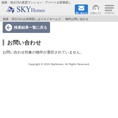
×
姫路・加古川の賃貸マンション・アパートお部屋探し
問い合わせ
お気に入り
TOPページ
姫路・加古川のお部屋探しはスカイホームズ
物件お問い合わせ
検索結果一覧
に戻る
都市ガス·オール電化
お問い合わせ
☆新築物件☆
お問い合わせ対象の物件が選択されていません。
☆敷金＆礼金0円物件☆
Copyright © 2026 SkyHomes. All Rights Reserved.
☆ペット飼育可能物件☆
☆ネット無料☆
路線·駅から探す
地域から探す