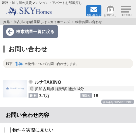
×
姫路・加古川の賃貸マンション・アパートお部屋探し
問い合わせ
お気に入り
TOPページ
姫路・加古川のお部屋探しはスカイホームズ
物件お問い合わせ
検索結果一覧
に戻る
都市ガス·オール電化
お問い合わせ
☆新築物件☆
1
☆敷金＆礼金0円物件☆
件
以下
の物件についてお問い合わせします。
☆ペット飼育可能物件☆
ルナTAKINO
JR加古川線 滝野駅 徒歩14分
☆ネット無料☆
3.1万
1R
賃 料
間取り
1058492903
物件番号/
路線·駅から探す
お問い合わせ内容
地域から探す
物件を実際に見たい