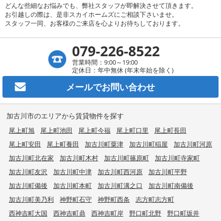
どんな些細なお悩みでも、弊社スタッフが即解決させて頂きます。
お引越しの際は、是非スカイホームズにご相談下さいませ。
スタッフ一同、お客様のご来店を心よりお待ちしております。
079-226-8522
営業時間：9:00～19:00
定休日：年中無休 (年末年始を除く)
メールで
お問い合わせ
加古川市のエリアから賃貸物件を探す
尾上町旭
尾上町池田
尾上町今福
尾上町口里
尾上町長田
尾上町安田
尾上町養田
加古川町粟津
加古川町稲屋
加古川町河原
加古川町北在家
加古川町木村
加古川町篠原町
加古川町寺家町
加古川町友沢
加古川町中津
加古川町西河原
加古川町平野
加古川町備後
加古川町本町
加古川町溝之口
加古川町南備後
加古川町美乃利
神野町石守
神野町西条
志方町志方町
西神吉町大国
西神吉町鼎
西神吉町岸
野口町北野
野口町坂井