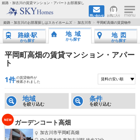
×
姫路・加古川の賃貸マンション・アパートお部屋探し
問い合わせ
お気に入り
TOPページ
姫路・加古川のお部屋探しはスカイホームズ
加古川市
平岡町高畑の賃貸物件
地域
路線·駅
地図
都市ガス·オール電化
から探す
から探す
から探す
☆新築物件☆
平岡町高畑の賃貸マンション・アパー
ト
☆敷金＆礼金0円物件☆
1件
の賃貸物件が
☆ペット飼育可能物件☆
検索されました
☆ネット無料☆
地域
条件
を絞り込む
を絞り込む
路線·駅から探す
ガーデンコート高畑
地域から探す
加古川市平岡町高畑
JR山陽本線 東加古川駅 徒歩22分