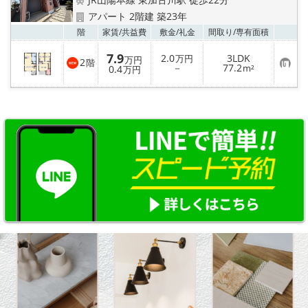
地図から探す
アパート 2階建 築23年
お気
階
家賃/
共益費
敷金/
礼金
間取り/
専有面積
スタッフ紹介
7.9
2.0
3LDK
万円
万円
2
階
お
－
77.2
店舗情報·アクセス
0.4
m²
万円
気
に
入
会社概要
り
登
録
メールでお問い合わせ