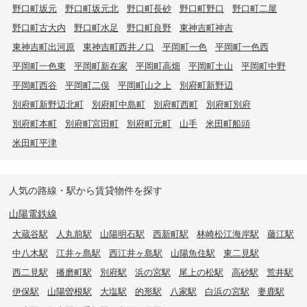
野口町坂元
野口町坂元北
野口町長砂
野口町野口
野口町二屋
野口町古大内
野口町水足
野口町良野
東神吉町神吉
東神吉町出河原
東神吉町西井ノ口
平岡町一色
平岡町一色西
平岡町一色東
平岡町新在家
平岡町高畑
平岡町土山
平岡町中野
平岡町西谷
平岡町二俣
平岡町山之上
別府町新野辺
別府町新野辺北町
別府町中島町
別府町西町
別府町別府
別府町本町
別府町宮田町
別府町元町
山手
米田町船頭
米田町平津
人気の路線・駅から賃貸物件を探す
山陽電鉄線
大蔵谷駅
人丸前駅
山陽明石駅
西新町駅
林崎松江海岸駅
藤江駅
中八木駅
江井ヶ島駅
西江井ヶ島駅
山陽魚住駅
東二見駅
西二見駅
播磨町駅
別府駅
浜の宮駅
尾上の松駅
高砂駅
荒井駅
伊保駅
山陽曽根駅
大塩駅
的形駅
八家駅
白浜の宮駅
妻鹿駅