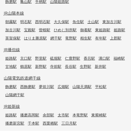
飾磨駅
亀山駅
手柄駅
山陽姫路駅
JR山陽本線
朝霧駅
明石駅
西明石駅
大久保駅
魚住駅
土山駅
東加古川駅
加古川駅
宝殿駅
曽根駅
ひめじ別所駅
御着駅
東姫路駅
姫路駅
英賀保駅
はりま勝原駅
網干駅
竜野駅
相生駅
有年駅
上郡駅
JR播但線
姫路駅
京口駅
野里駅
砥堀駅
仁豊野駅
香呂駅
溝口駅
福崎駅
甘地駅
鶴居駅
新野駅
寺前駅
長谷駅
生野駅
新井駅
山陽電気鉄道網干線
飾磨駅
西飾磨駅
夢前川駅
広畑駅
山陽天満駅
平松駅
山陽網干駅
JR姫新線
姫路駅
播磨高岡駅
余部駅
太市駅
本竜野駅
東觜崎駅
播磨新宮駅
千本駅
西栗栖駅
三日月駅