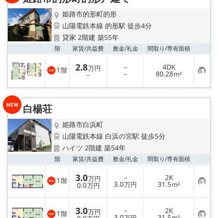
地図から探す
姫路市的形町的形
スタッフ紹介
山陽電鉄本線 的形駅 徒歩4分
貸家 2階建 築55年
店舗情報·アクセス
お気
階
家賃/
共益費
敷金/
礼金
間取り/
専有面積
2.8
－
4DK
万円
1
階
会社概要
お
－
80.28
－
m²
気
に
入
メールでお問い合わせ
り
白楊荘
登
録
姫路市白浜町
山陽電鉄本線 白浜の宮駅 徒歩5分
ハイツ 2階建 築54年
お気
階
家賃/
共益費
敷金/
礼金
間取り/
専有面積
3.0
－
2K
万円
1
階
お
3.0
31.5
0.0
万円
m²
万円
気
に
入
3.0
－
2K
り
万円
1
階
お
3.0
31.5
登
万円
m²