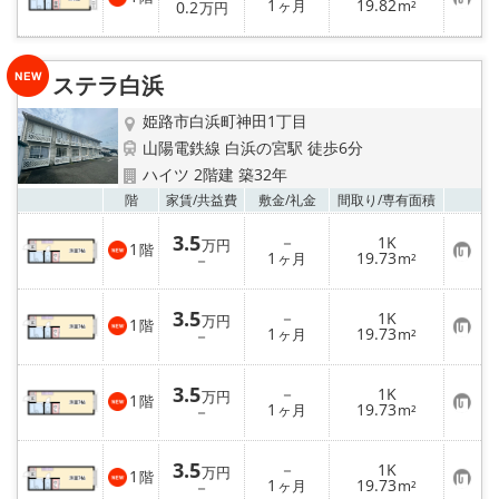
お
1
19.82
0.2
ヶ月
m²
万円
気
に
入
り
ステラ白浜
登
録
姫路市白浜町神田1丁目
山陽電鉄線 白浜の宮駅 徒歩6分
ハイツ 2階建 築32年
お気
階
家賃/
共益費
敷金/
礼金
間取り/
専有面積
3.5
－
1K
万円
1
階
お
1
19.73
－
ヶ月
m²
気
に
入
3.5
－
1K
り
万円
1
階
お
1
19.73
登
－
ヶ月
m²
気
録
に
入
3.5
－
1K
り
万円
1
階
お
1
19.73
登
－
ヶ月
m²
気
録
に
入
3.5
－
1K
り
万円
1
階
お
1
19.73
登
－
ヶ月
m²