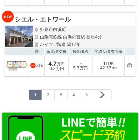
気
に
入
り
シエル・エトワール
登
録
姫路市白浜町
山陽電鉄線 白浜の宮駅 徒歩4分
ハイツ 2階建 築17年
お気
階
家賃/
共益費
敷金/
礼金
間取り/
専有面積
4.7
－
1LDK
万円
2
階
お
5.7
42.37
0.2
万円
m²
万円
気
に
入
り
登
録
1
2
3
4
5