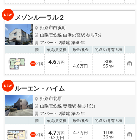
に
入
り
メゾンルーラル２
登
録
姫路市白浜町
山陽電鉄線 白浜の宮駅 徒歩7分
アパート 2階建 築40年
お気
階
家賃/
共益費
敷金/
礼金
間取り/
専有面積
4.6
－
3DK
万円
2
階
お
4.6
55
－
万円
m²
気
に
入
り
ルーエン・ハイム
登
録
姫路市北原
山陽電鉄線 妻鹿駅 徒歩16分
アパート 2階建 築23年
お気
階
家賃/
共益費
敷金/
礼金
間取り/
専有面積
4.7
4.7
1LDK
万円
万円
2
階
お
－
36
0.3
m²
万円