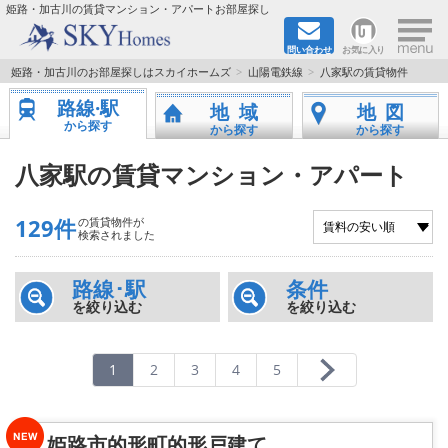
×
姫路・加古川の賃貸マンション・アパートお部屋探し
問い合わせ
お気に入り
TOPページ
姫路・加古川のお部屋探しはスカイホームズ
山陽電鉄線
八家駅の賃貸物件
路線·駅
地域
地図
都市ガス·オール電化
から探す
から探す
から探す
☆新築物件☆
八家駅の賃貸マンション・アパート
☆敷金＆礼金0円物件☆
129件
の賃貸物件が
検索されました
☆ペット飼育可能物件☆
路線･駅
条件
を絞り込む
を絞り込む
☆ネット無料☆
路線·駅から探す
1
2
3
4
5
地域から探す
姫路市的形町的形戸建て