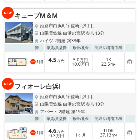
に
入
り
キューブM＆M
登
録
姫路市白浜町宇佐崎北3丁目
山陽電鉄線 白浜の宮駅 徒歩13分
ハイツ 2階建 築33年
お気
階
家賃/
共益費
敷金/
礼金
間取り/
専有面積
4.5
5.0
1K
万円
万円
1
階
お
10.0
22.5
－
万円
m²
気
に
入
り
フィオーレ白浜Ⅰ
登
録
姫路市白浜町宇佐崎北3丁目
山陽電鉄線 白浜の宮駅 徒歩10分
アパート 2階建 築19年
お気
階
家賃/
共益費
敷金/
礼金
間取り/
専有面積
4.6
－
1LDK
万円
1
階
お
1
37.13
0.3
ヶ月
m²
万円
気