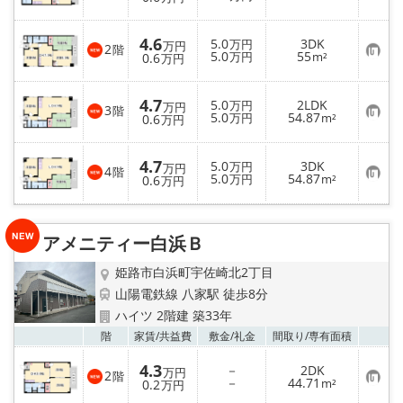
気
に
入
4.6
5.0
3DK
り
万円
万円
2
階
お
5.0
55
登
0.6
万円
m²
万円
気
録
に
入
4.7
5.0
2LDK
り
万円
万円
3
階
お
5.0
54.87
登
0.6
万円
m²
万円
気
録
に
入
4.7
5.0
3DK
り
万円
万円
4
階
お
5.0
54.87
登
0.6
万円
m²
万円
気
録
に
入
り
アメニティー白浜Ｂ
登
録
姫路市白浜町宇佐崎北2丁目
山陽電鉄線 八家駅 徒歩8分
ハイツ 2階建 築33年
お気
階
家賃/
共益費
敷金/
礼金
間取り/
専有面積
4.3
－
2DK
万円
2
階
お
－
44.71
0.2
m²
万円
気