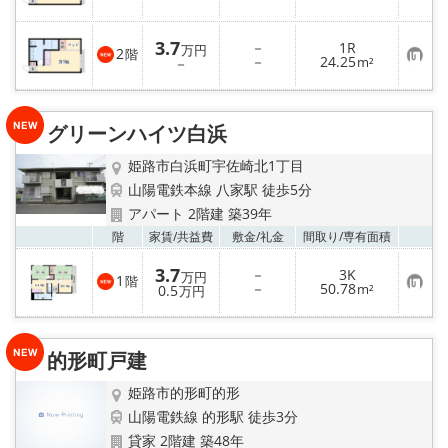
気
に
入
3.7
－
1R
り
万円
2
階
お
－
24.25
登
－
m²
気
録
に
入
り
グリーンハイツ白浜
登
録
姫路市白浜町宇佐崎北1丁目
山陽電鉄本線 八家駅 徒歩5分
アパート 2階建 築39年
お気
階
家賃/
共益費
敷金/
礼金
間取り/
専有面積
3.7
－
3K
万円
1
階
お
－
50.78
0.5
m²
万円
気
に
入
り
的形町戸建
登
録
姫路市的形町的形
山陽電鉄線 的形駅 徒歩3分
貸家 2階建 築48年