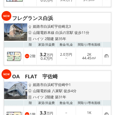
0.0
万円
気
録
に
入
り
フレグランス白浜
登
録
姫路市白浜町宇佐崎北3
山陽電鉄本線 白浜の宮駅 徒歩11分
ハイツ 2階建 築35年
お気
階
家賃/
共益費
敷金/
礼金
間取り/
専有面積
3.2
2.0
2K
万円
万円
2
階
お
－
44.45
0.4
m²
万円
気
に
入
り
OA FLAT 宇佐崎
登
録
姫路市白浜町宇佐崎中1
山陽電鉄線 八家駅 徒歩4分
ハイツ 2階建 築31年
お気
階
家賃/
共益費
敷金/
礼金
間取り/
専有面積
3.3
－
1K
万円
1
階