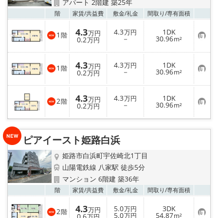
アパート 2階建 築25年
お気
階
家賃/
共益費
敷金/
礼金
間取り/
専有面積
4.3
4.3
1DK
万円
万円
1
階
お
－
30.96
0.2
m²
万円
気
に
入
4.3
4.3
1DK
り
万円
万円
1
階
お
－
30.96
登
0.2
m²
万円
気
録
に
入
4.3
4.3
1DK
り
万円
万円
2
階
お
－
30.96
登
0.2
m²
万円
気
録
に
入
り
ピアイースト姫路白浜
登
録
姫路市白浜町宇佐崎北1丁目
山陽電鉄線 八家駅 徒歩5分
マンション 6階建 築36年
お気
階
家賃/
共益費
敷金/
礼金
間取り/
専有面積
4.3
5.0
3DK
万円
万円
2
階
お
5.0
54.87
0.6
万円
m²
万円