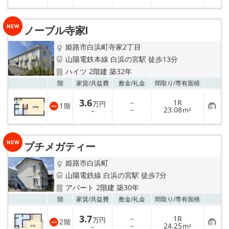
気
録
に
入
り
ノーブル寺家Ⅰ
登
録
姫路市白浜町寺家2丁目
山陽電鉄本線 白浜の宮駅 徒歩13分
ハイツ 2階建 築32年
お気
階
家賃/
共益費
敷金/
礼金
間取り/
専有面積
3.6
－
1R
万円
1
階
お
－
23.08
－
m²
気
に
入
り
プチメガティー
登
録
姫路市白浜町
山陽電鉄線 白浜の宮駅 徒歩7分
アパート 2階建 築30年
お気
階
家賃/
共益費
敷金/
礼金
間取り/
専有面積
3.7
－
1R
万円
2
階
お
－
24.25
－
m²