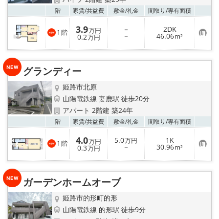
お気
階
家賃/
共益費
敷金/
礼金
間取り/
専有面積
3.9
－
2DK
万円
1
階
お
－
46.06
0.2
m²
万円
気
に
入
り
グランディー
登
録
姫路市北原
山陽電鉄線 妻鹿駅 徒歩20分
アパート 2階建 築24年
お気
階
家賃/
共益費
敷金/
礼金
間取り/
専有面積
4.0
5.0
1K
万円
万円
1
階
お
－
30.96
0.3
m²
万円
気
に
入
り
ガーデンホームオーブ
登
録
姫路市的形町的形
山陽電鉄線 的形駅 徒歩9分