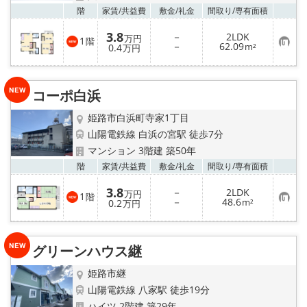
お気
階
家賃/
共益費
敷金/
礼金
間取り/
専有面積
3.8
－
2LDK
万円
1
階
お
－
62.09
0.4
m²
万円
気
に
入
り
コーポ白浜
登
録
姫路市白浜町寺家1丁目
山陽電鉄線 白浜の宮駅 徒歩7分
マンション 3階建 築50年
お気
階
家賃/
共益費
敷金/
礼金
間取り/
専有面積
3.8
－
2LDK
万円
1
階
お
－
48.6
0.2
m²
万円
気
に
入
り
グリーンハウス継
登
録
姫路市継
山陽電鉄線 八家駅 徒歩19分
ハイツ 2階建 築29年