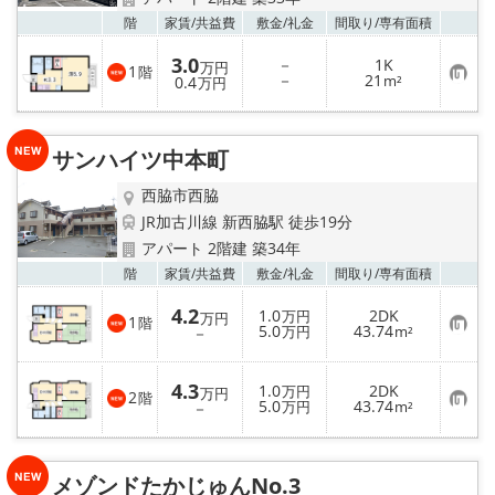
地図から探す
お気
階
家賃/
共益費
敷金/
礼金
間取り/
専有面積
スタッフ紹介
3.0
－
1K
万円
1
階
お
－
21
0.4
m²
万円
気
店舗情報·アクセス
に
入
り
サンハイツ中本町
登
会社概要
録
西脇市西脇
メールでお問い合わせ
JR加古川線 新西脇駅 徒歩19分
アパート 2階建 築34年
お気
階
家賃/
共益費
敷金/
礼金
間取り/
専有面積
4.2
1.0
2DK
万円
万円
1
階
お
5.0
43.74
－
万円
m²
気
に
入
4.3
1.0
2DK
り
万円
万円
2
階
お
5.0
43.74
登
－
万円
m²
気
録
に
入
り
メゾンドたかじゅんNo.3
登