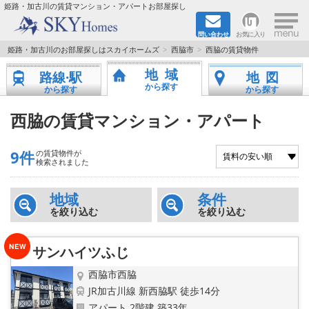
×
姫路・加古川の賃貸マンション・アパートお部屋探し
問い合わせ
お気に入り
TOPページ
姫路・加古川のお部屋探しはスカイホームズ
西脇市
西脇の賃貸物件
地域
路線·駅
地図
都市ガス·オール電化
から探す
から探す
から探す
☆新築物件☆
西脇の賃貸マンション・アパート
☆敷金＆礼金0円物件☆
9件
の賃貸物件が
検索されました
☆ペット飼育可能物件☆
地域
条件
を絞り込む
を絞り込む
☆ネット無料☆
路線·駅から探す
サンハイツふじ
西脇市西脇
地域から探す
JR加古川線 新西脇駅 徒歩14分
アパート 2階建 築33年