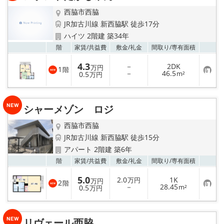
録
西脇市西脇
JR加古川線 新西脇駅 徒歩17分
ハイツ 2階建 築34年
お気
階
家賃/
共益費
敷金/
礼金
間取り/
専有面積
4.3
－
2DK
万円
1
階
お
－
46.5
0.5
m²
万円
気
に
入
り
シャーメゾン ロジ
登
録
西脇市西脇
JR加古川線 新西脇駅 徒歩15分
アパート 2階建 築6年
お気
階
家賃/
共益費
敷金/
礼金
間取り/
専有面積
5.0
2.0
1K
万円
万円
2
階
お
－
28.45
0.5
m²
万円
気
に
入
り
リヴェール西脇
登