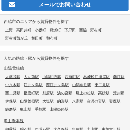
メールで
お問い合わせ
西脇市のエリアから賃貸物件を探す
上野
高田井町
小坂町
郷瀬町
下戸田
西脇
野村町
野村町茜が丘
和田町
和布町
人気の路線・駅から賃貸物件を探す
山陽電鉄線
大蔵谷駅
人丸前駅
山陽明石駅
西新町駅
林崎松江海岸駅
藤江駅
中八木駅
江井ヶ島駅
西江井ヶ島駅
山陽魚住駅
東二見駅
西二見駅
播磨町駅
別府駅
浜の宮駅
尾上の松駅
高砂駅
荒井駅
伊保駅
山陽曽根駅
大塩駅
的形駅
八家駅
白浜の宮駅
妻鹿駅
飾磨駅
亀山駅
手柄駅
山陽姫路駅
JR山陽本線
朝霧駅
明石駅
西明石駅
大久保駅
魚住駅
土山駅
東加古川駅