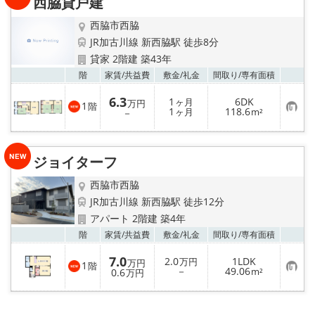
西脇貸戸建
登
録
西脇市西脇
JR加古川線 新西脇駅 徒歩8分
貸家 2階建 築43年
お気
階
家賃/
共益費
敷金/
礼金
間取り/
専有面積
6.3
1
6DK
ヶ月
万円
1
階
お
1
118.6
－
ヶ月
m²
気
に
入
り
ジョイターフ
登
録
西脇市西脇
JR加古川線 新西脇駅 徒歩12分
アパート 2階建 築4年
お気
階
家賃/
共益費
敷金/
礼金
間取り/
専有面積
7.0
2.0
1LDK
万円
万円
1
階
お
－
49.06
0.6
m²
万円
気
に
入
り