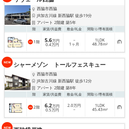
録
西脇市西脇
JR加古川線 新西脇駅 徒歩19分
アパート 2階建 築5年
お気
階
家賃/
共益費
敷金/
礼金
間取り/
専有面積
5.6
－
1LDK
万円
1
階
お
1
48.78
0.4
ヶ月
m²
万円
気
に
入
り
シャーメゾン トールフェスキュー
登
録
西脇市西脇
JR加古川線 新西脇駅 徒歩12分
アパート 2階建 築8年
お気
階
家賃/
共益費
敷金/
礼金
間取り/
専有面積
6.2
2.0
1LDK
万円
万円
2
階
お
－
45.43
0.5
m²
万円
気
に
入
り