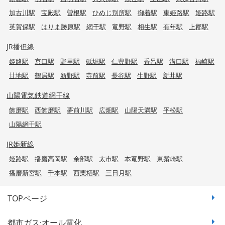
加古川駅
宝殿駅
曽根駅
ひめじ別所駅
御着駅
東姫路駅
姫路駅
英賀保駅
はりま勝原駅
網干駅
竜野駅
相生駅
有年駅
上郡駅
JR播但線
姫路駅
京口駅
野里駅
砥堀駅
仁豊野駅
香呂駅
溝口駅
福崎駅
甘地駅
鶴居駅
新野駅
寺前駅
長谷駅
生野駅
新井駅
山陽電気鉄道網干線
飾磨駅
西飾磨駅
夢前川駅
広畑駅
山陽天満駅
平松駅
山陽網干駅
JR姫新線
姫路駅
播磨高岡駅
余部駅
太市駅
本竜野駅
東觜崎駅
播磨新宮駅
千本駅
西栗栖駅
三日月駅
TOPページ
都市ガス·オール電化