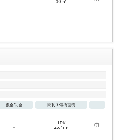
お
－
30
m²
気
に
入
り
登
録
敷金/
礼金
間取り/
専有面積
お気に入り
－
1DK
お
－
26.4
m²
気
に
入