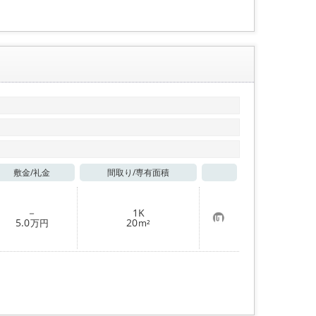
敷金/
礼金
間取り/
専有面積
お気に入り
－
1K
お
5.0
20
万円
m²
気
に
入
り
登
録