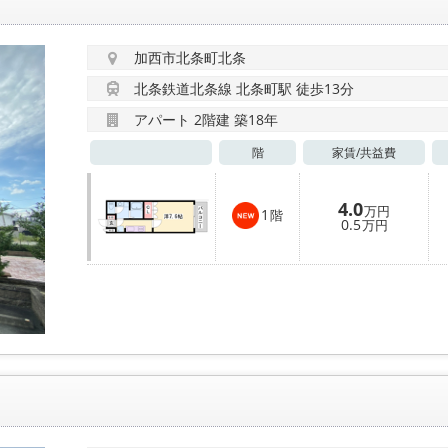
加西市北条町北条
北条鉄道北条線 北条町駅 徒歩13分
アパート 2階建 築18年
階
家賃/
共益費
4.0
万円
1
階
0.5
万円