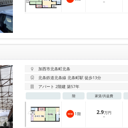
－
加西市北条町北条
北条鉄道北条線 北条町駅 徒歩13分
アパート 2階建 築57年
階
家賃/
共益費
2.9
万円
1
階
－