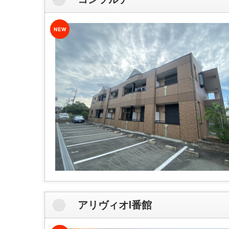
アリヴィオⅠ番館