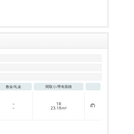
り
登
録
敷金/
礼金
間取り/
専有面積
お気に入り
－
1R
お
－
23.18
m²
気
に
入
り
登
録