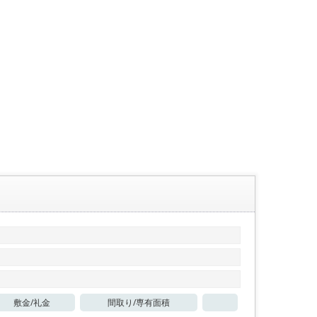
敷金/
礼金
間取り/
専有面積