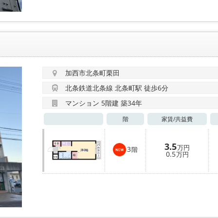
加西市北条町栗田
北条鉄道北条線 北条町駅 徒歩6分
マンション 5階建 築34年
階
家賃/
共益費
3.5
万円
3
階
0.5
万円