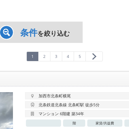
条件
を絞り込む
1
2
3
4
5
加西市北条町横尾
北条鉄道北条線 北条町駅 徒歩5分
マンション 6階建 築34年
階
家賃/
共益費