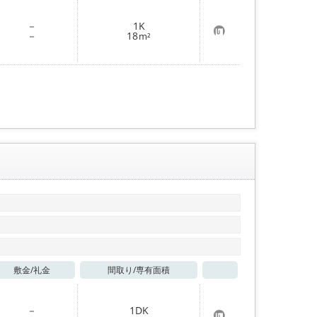
お気に入り
－
1K
お
－
18
m²
気
に
入
り
登
録
敷金/
礼金
間取り/
専有面積
お気に入り
－
1DK