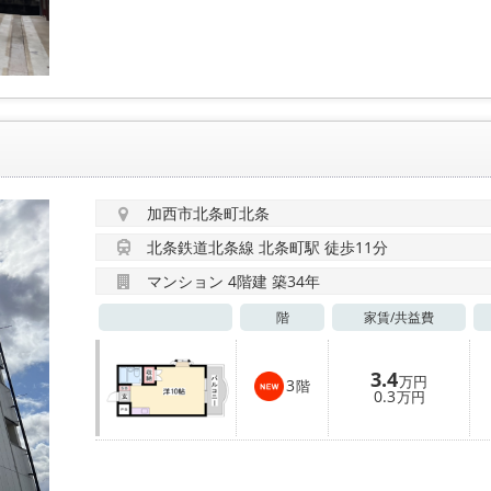
加西市北条町北条
北条鉄道北条線 北条町駅 徒歩11分
マンション 4階建 築34年
階
家賃/
共益費
3.4
万円
3
階
0.3
万円