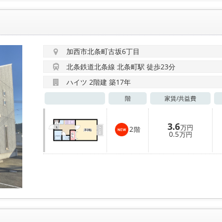
加西市北条町古坂6丁目
北条鉄道北条線 北条町駅 徒歩23分
ハイツ 2階建 築17年
階
家賃/
共益費
3.6
万円
2
階
0.5
万円