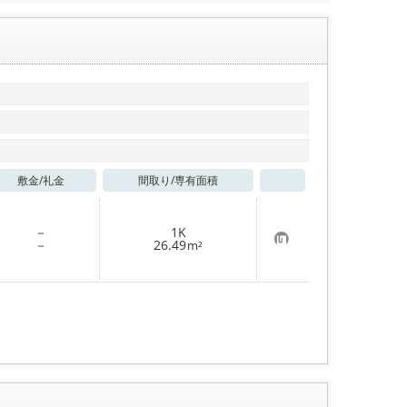
敷金/
礼金
間取り/
専有面積
お気に入り
－
1K
お
－
26.49
m²
気
に
入
り
登
録