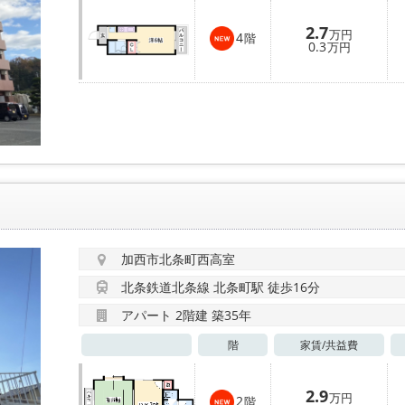
2.7
万円
4
階
0.3
万円
加西市北条町西高室
北条鉄道北条線 北条町駅 徒歩16分
アパート 2階建 築35年
階
家賃/
共益費
2.9
万円
2
階