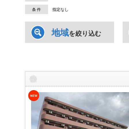
条 件
指定なし
地域
を絞り込む