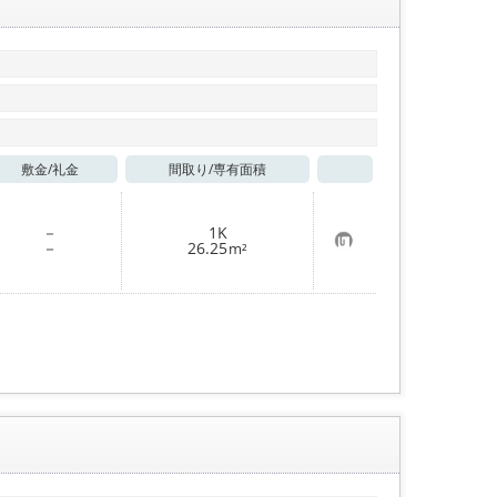
敷金/
礼金
間取り/
専有面積
お気に入り
－
1K
お
－
26.25
m²
気
に
入
り
登
録