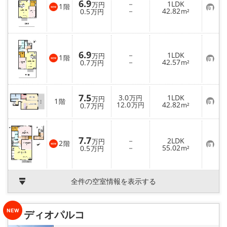
6.9
－
1LDK
万円
1
階
お
－
42.82
0.5
m²
万円
気
に
入
り
登
録
6.9
－
1LDK
万円
1
階
お
－
42.57
0.7
m²
万円
気
に
入
り
7.5
登
3.0
1LDK
万円
万円
1
階
録
お
12.0
42.82
0.7
万円
m²
万円
気
に
入
り
7.7
登
－
2LDK
万円
2
階
録
お
－
55.02
0.5
m²
万円
気
に
入
り
全件の空室情報を表示する
登
録
ディオパルコ