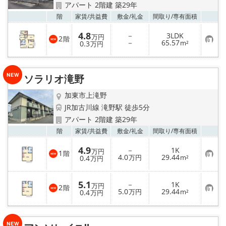
アパート 2階建 築29年
お気
階
家賃/
共益費
敷金/
礼金
間取り/
専有面積
4.8
－
3LDK
万円
2
階
お
－
65.57
0.3
m²
万円
気
に
入
り
ソラリオ滝野
登
録
加東市上滝野
JR加古川線 滝野駅 徒歩5分
アパート 2階建 築29年
お気
階
家賃/
共益費
敷金/
礼金
間取り/
専有面積
4.9
－
1K
万円
1
階
お
4.0
29.44
0.4
万円
m²
万円
気
に
入
5.1
－
1K
り
万円
2
階
お
5.0
29.44
登
0.4
万円
m²
万円
気
録
に
入
り