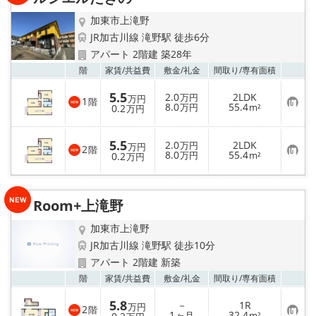
録
加東市上滝野
JR加古川線 滝野駅 徒歩6分
アパート 2階建 築28年
お気
階
家賃/
共益費
敷金/
礼金
間取り/
専有面積
5.5
2.0
2LDK
万円
万円
1
階
お
8.0
55.4
0.2
万円
m²
万円
気
に
入
5.5
2.0
2LDK
り
万円
万円
2
階
お
8.0
55.4
登
0.2
万円
m²
万円
気
録
に
入
り
Room+上滝野
登
録
加東市上滝野
JR加古川線 滝野駅 徒歩10分
アパート 2階建 新築
お気
階
家賃/
共益費
敷金/
礼金
間取り/
専有面積
5.8
－
1R
万円
2
階
お
1
32.4
ヶ月
m²