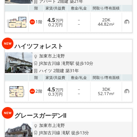
アパート 2階建 築21年
お気
階
家賃/
共益費
敷金/
礼金
間取り/
専有面積
4.5
－
2DK
万円
1
階
お
－
44.82
0.2
m²
万円
気
に
入
り
ハイツフォレスト
登
録
加東市上滝野
JR加古川線 滝野駅 徒歩10分
ハイツ 2階建 築31年
お気
階
家賃/
共益費
敷金/
礼金
間取り/
専有面積
4.5
－
3DK
万円
2
階
お
－
52.17
0.3
m²
万円
気
に
入
り
グレースガーデンⅡ
登
録
加東市上滝野
JR加古川線 滝駅 徒歩13分