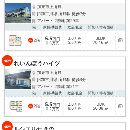
加東市上滝野
JR加古川線 滝野駅 徒歩7分
アパート 2階建 築29年
お気
階
家賃/
共益費
敷金/
礼金
間取り/
専有面積
5.5
3.0
3LDK
万円
万円
2
階
お
5.5
70.16
0.6
万円
m²
万円
気
に
入
り
れいんぼうハイツ
登
録
加東市上滝野
JR加古川線 滝野駅 徒歩3分
アパート 2階建 築31年
お気
階
家賃/
共益費
敷金/
礼金
間取り/
専有面積
5.5
2.0
3DK
万円
万円
2
階
お
8.0
50.08
0.2
万円
m²
万円
気
に
入
り
ルシエルたきの
登