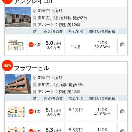
アンソレイユⅡ
登
録
加東市上滝野
JR加古川線 滝野駅 徒歩8分
アパート 2階建 築12年
お気
階
家賃/
共益費
敷金/
礼金
間取り/
専有面積
5.0
－
2LDK
万円
2
階
お
1
52.83
0.4
ヶ月
m²
万円
気
に
入
り
フラワーヒル
登
録
加東市上滝野
JR加古川線 滝駅 徒歩7分
アパート 2階建 築22年
お気
階
家賃/
共益費
敷金/
礼金
間取り/
専有面積
5.1
5.1
1LDK
万円
万円
1
階
お
－
41.06
0.4
m²
万円
気
に
入
5.3
5.3
1LDK
り
万円
万円
2
階