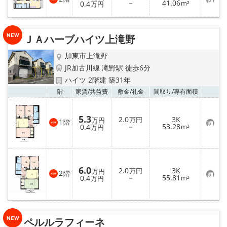
お
－
41.06
登
0.4
m²
万円
気
録
に
入
り
ＪＡハーブハイツ上滝野
登
録
加東市上滝野
JR加古川線 滝野駅 徒歩6分
ハイツ 2階建 築31年
お気
階
家賃/
共益費
敷金/
礼金
間取り/
専有面積
5.3
2.0
3K
万円
万円
1
階
お
－
53.28
0.4
m²
万円
気
に
入
り
登
録
6.0
2.0
3K
万円
万円
2
階
お
－
55.81
0.4
m²
万円
気
に
入
り
登
録
ペルルラフィーネ