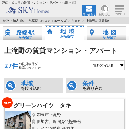
×
姫路・加古川の賃貸マンション・アパートお部屋探し
問い合わせ
お気に入り
TOPページ
姫路・加古川のお部屋探しはスカイホームズ
加東市
上滝野の賃貸物件
地域
路線·駅
地図
都市ガス·オール電化
から探す
から探す
から探す
☆新築物件☆
上滝野の賃貸マンション・アパート
☆敷金＆礼金0円物件☆
27件
の賃貸物件が
検索されました
☆ペット飼育可能物件☆
地域
条件
を絞り込む
を絞り込む
☆ネット無料☆
路線·駅から探す
グリーンハイツ タキ
加東市上滝野
地域から探す
JR加古川線 滝駅 徒歩5分
ハイツ 2階建 築33年