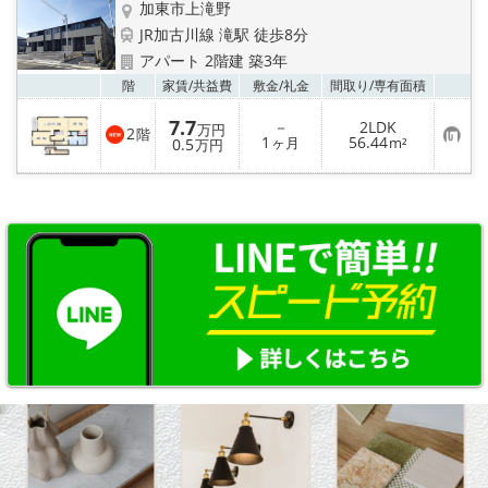
加東市上滝野
JR加古川線 滝駅 徒歩8分
アパート 2階建 築3年
お気
階
家賃/
共益費
敷金/
礼金
間取り/
専有面積
7.7
－
2LDK
万円
2
階
お
1
56.44
0.5
ヶ月
m²
万円
気
に
入
り
登
録