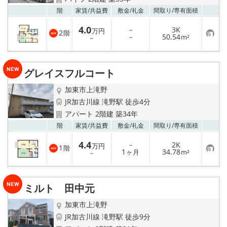
地図から探す
お気
階
家賃/
共益費
敷金/
礼金
間取り/
専有面積
スタッフ紹介
4.0
－
3K
万円
2
階
お
－
50.54
－
m²
気
店舗情報·アクセス
に
入
り
グレイスフルコート
登
会社概要
録
加東市上滝野
メールでお問い合わせ
JR加古川線 滝野駅 徒歩4分
アパート 2階建 築34年
お気
階
家賃/
共益費
敷金/
礼金
間取り/
専有面積
4.4
－
2K
万円
1
階
お
1
34.78
－
ヶ月
m²
気
に
入
り
ミルト 田中元
登
録
加東市上滝野
JR加古川線 滝野駅 徒歩9分