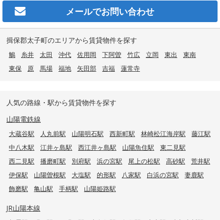
メールで
お問い合わせ
揖保郡太子町のエリアから賃貸物件を探す
鵤
糸井
太田
沖代
佐用岡
下阿曽
竹広
立岡
東出
東南
東保
原
馬場
福地
矢田部
吉福
蓮常寺
人気の路線・駅から賃貸物件を探す
山陽電鉄線
大蔵谷駅
人丸前駅
山陽明石駅
西新町駅
林崎松江海岸駅
藤江駅
中八木駅
江井ヶ島駅
西江井ヶ島駅
山陽魚住駅
東二見駅
西二見駅
播磨町駅
別府駅
浜の宮駅
尾上の松駅
高砂駅
荒井駅
伊保駅
山陽曽根駅
大塩駅
的形駅
八家駅
白浜の宮駅
妻鹿駅
飾磨駅
亀山駅
手柄駅
山陽姫路駅
JR山陽本線