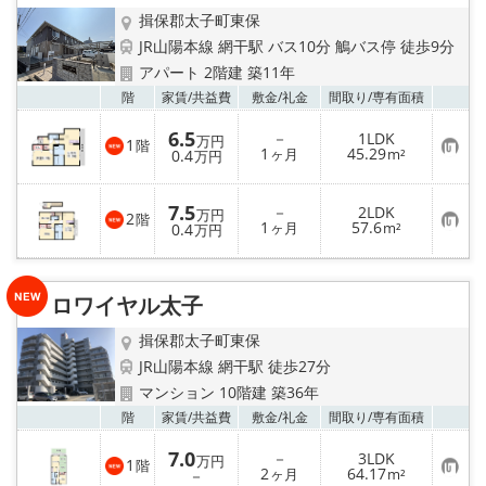
揖保郡太子町東保
JR山陽本線 網干駅 バス10分 鵤バス停 徒歩9分
アパート 2階建 築11年
お気
階
家賃/
共益費
敷金/
礼金
間取り/
専有面積
6.5
－
1LDK
万円
1
階
お
1
45.29
0.4
ヶ月
m²
万円
気
に
入
7.5
－
2LDK
り
万円
2
階
お
1
57.6
登
0.4
ヶ月
m²
万円
気
録
に
入
り
ロワイヤル太子
登
録
揖保郡太子町東保
JR山陽本線 網干駅 徒歩27分
マンション 10階建 築36年
お気
階
家賃/
共益費
敷金/
礼金
間取り/
専有面積
7.0
－
3LDK
万円
1
階
お
2
64.17
－
ヶ月
m²