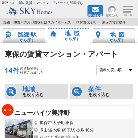
×
姫路・加古川の賃貸マンション・アパートお部屋探し
問い合わせ
お気に入り
TOPページ
姫路・加古川のお部屋探しはスカイホームズ
揖保郡太子町
東保の賃貸物件
地域
路線·駅
地図
都市ガス·オール電化
から探す
から探す
から探す
☆新築物件☆
東保の賃貸マンション・アパート
☆敷金＆礼金0円物件☆
14件
の賃貸物件が
検索されました
☆ペット飼育可能物件☆
地域
条件
を絞り込む
を絞り込む
☆ネット無料☆
路線·駅から探す
ニューハイツ美津野
揖保郡太子町東保
地域から探す
JR山陽本線 網干駅 徒歩40分
ハイツ 2階建 築35年