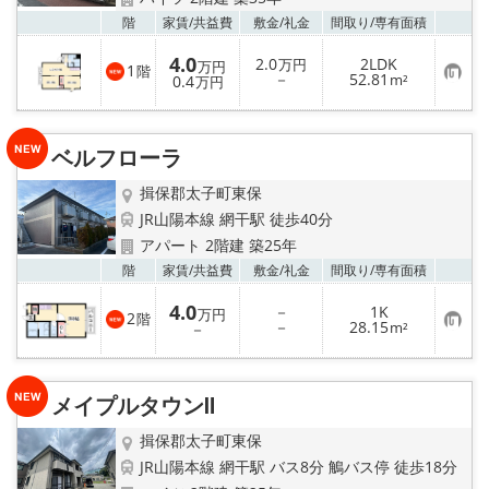
地図から探す
お気
階
家賃/
共益費
敷金/
礼金
間取り/
専有面積
スタッフ紹介
4.0
2.0
2LDK
万円
万円
1
階
お
－
52.81
0.4
m²
万円
気
店舗情報·アクセス
に
入
り
ベルフローラ
登
会社概要
録
揖保郡太子町東保
メールでお問い合わせ
JR山陽本線 網干駅 徒歩40分
アパート 2階建 築25年
お気
階
家賃/
共益費
敷金/
礼金
間取り/
専有面積
4.0
－
1K
万円
2
階
お
－
28.15
－
m²
気
に
入
り
メイプルタウンⅡ
登
録
揖保郡太子町東保
JR山陽本線 網干駅 バス8分 鵤バス停 徒歩18分