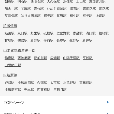
朝霧駅
明石駅
西明石駅
大久保駅
魚住駅
土山駅
東加古川駅
加古川駅
宝殿駅
曽根駅
ひめじ別所駅
御着駅
東姫路駅
姫路駅
英賀保駅
はりま勝原駅
網干駅
竜野駅
相生駅
有年駅
上郡駅
JR播但線
姫路駅
京口駅
野里駅
砥堀駅
仁豊野駅
香呂駅
溝口駅
福崎駅
甘地駅
鶴居駅
新野駅
寺前駅
長谷駅
生野駅
新井駅
山陽電気鉄道網干線
飾磨駅
西飾磨駅
夢前川駅
広畑駅
山陽天満駅
平松駅
山陽網干駅
JR姫新線
姫路駅
播磨高岡駅
余部駅
太市駅
本竜野駅
東觜崎駅
播磨新宮駅
千本駅
西栗栖駅
三日月駅
TOPページ