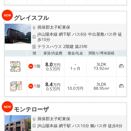
気
に
入
り
グレイスフル
登
録
揖保郡太子町東保
JR山陽本線 網干駅 バス8分 中出屋敷バス停 徒
歩10分
テラスハウス 2階建 築23年
お気
階
家賃/
共益費
敷金/
礼金
間取り/
専有面積
8.0
－
3LDK
万円
1
階
お
1
73.92
0.5
ヶ月
m²
万円
気
に
入
8.4
－
3LDK
り
万円
1
階
お
10.0
88.95
登
0.5
万円
m²
万円
気
録
に
入
り
モンテローザ
登
録
揖保郡太子町東保
JR山陽本線 網干駅 バス10分 鵤バス停 徒歩8分