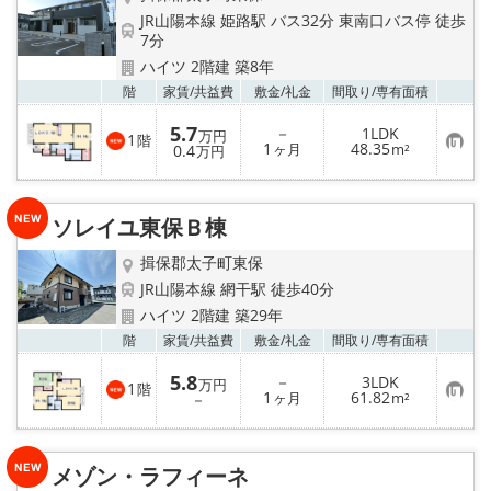
JR山陽本線 姫路駅 バス32分 東南口バス停 徒歩
7分
ハイツ 2階建 築8年
お気
階
家賃/
共益費
敷金/
礼金
間取り/
専有面積
5.7
－
1LDK
万円
1
階
お
1
48.35
0.4
ヶ月
m²
万円
気
に
入
り
ソレイユ東保Ｂ棟
登
録
揖保郡太子町東保
JR山陽本線 網干駅 徒歩40分
ハイツ 2階建 築29年
お気
階
家賃/
共益費
敷金/
礼金
間取り/
専有面積
5.8
－
3LDK
万円
1
階
お
1
61.82
－
ヶ月
m²
気
に
入
り
メゾン・ラフィーネ
登
録