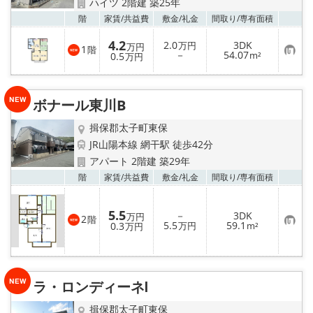
ハイツ 2階建 築25年
お気
階
家賃/
共益費
敷金/
礼金
間取り/
専有面積
4.2
2.0
3DK
万円
万円
1
階
お
－
54.07
0.5
m²
万円
気
に
入
り
ボナール東川B
登
録
揖保郡太子町東保
JR山陽本線 網干駅 徒歩42分
アパート 2階建 築29年
お気
階
家賃/
共益費
敷金/
礼金
間取り/
専有面積
5.5
－
3DK
万円
2
階
お
5.5
59.1
0.3
万円
m²
万円
気
に
入
り
登
録
ラ・ロンディーネⅠ
揖保郡太子町東保