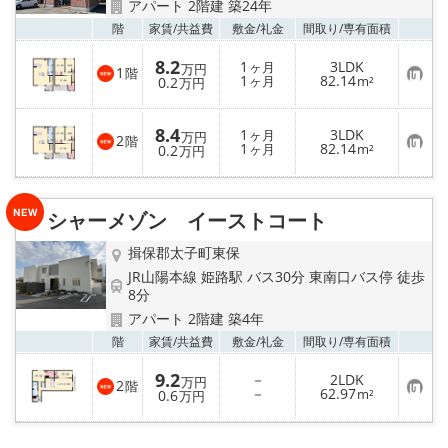
アパート 2階建 築24年
お気
階
家賃/
共益費
敷金/
礼金
間取り/
専有面積
8.2
1
3LDK
ヶ月
万円
1
階
お
1
82.14
0.2
ヶ月
m²
万円
気
に
入
8.4
1
3LDK
り
ヶ月
万円
2
階
お
1
82.14
登
0.2
ヶ月
m²
万円
気
録
に
入
り
シャーメゾン イーストコート
登
録
揖保郡太子町東保
JR山陽本線 姫路駅 バス30分 東南口バス停 徒歩
8分
アパート 2階建 築4年
お気
階
家賃/
共益費
敷金/
礼金
間取り/
専有面積
9.2
－
2LDK
万円
2
階
お
－
62.97
0.6
m²
万円
気
に
入