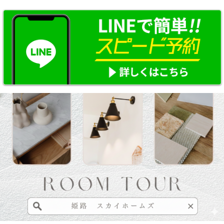
り
登
録