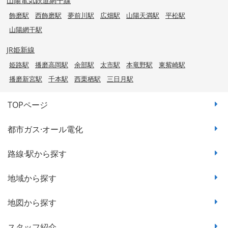
山陽電気鉄道網干線
飾磨駅
西飾磨駅
夢前川駅
広畑駅
山陽天満駅
平松駅
山陽網干駅
JR姫新線
姫路駅
播磨高岡駅
余部駅
太市駅
本竜野駅
東觜崎駅
播磨新宮駅
千本駅
西栗栖駅
三日月駅
TOPページ
都市ガス·オール電化
路線·駅から探す
地域から探す
地図から探す
スタッフ紹介