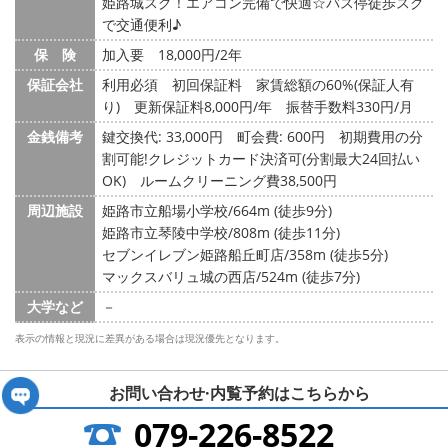
姫路城スグ！エアコン完備で快適☆バス停徒歩スグ
で交通便利♪
保 険
加入要 18,000円/2年
保証会社
利用必須 初回保証料 家賃総額の60%(保証人有
り) 更新保証料8,000円/年 振替手数料330円/月
金銭備考
鍵交換代: 33,000円
町会費: 600円
初期費用の分
割可能!クレジットカード決済可(分割最大24回払い
OK) ルームクリーニング費38,500円
周辺施設
姫路市立船場小学校/664m (徒歩9分)
姫路市立琴陵中学校/808m (徒歩11分)
セブンイレブン姫路船丘町店/358m (徒歩5分)
マックスバリュ城の西店/524m (徒歩7分)
大学など
－
表示の情報と現況に差異がある場合は現況優先となります。
お問い合わせ·内覧予約は
こちらから
079-226-8522