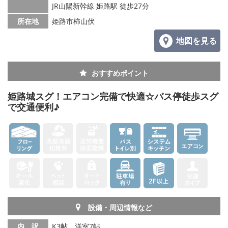
JR山陽新幹線 姫路駅 徒歩27分
所在地
姫路市柿山伏
地図を見る
おすすめポイント
姫路城スグ！エアコン完備で快適☆バス停徒歩スグ
で交通便利♪
設備・周辺情報など
内 訳
K3帖、洋室7帖