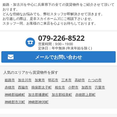
姫路・加古川を中心に兵庫県下の全ての賃貸物件をご紹介させて頂いて
おります。
どんな些細なお悩みでも、弊社スタッフが即解決させて頂きます。
お引越しの際は、是非スカイホームズにご相談下さいませ。
スタッフ一同、お客様のご来店を心よりお待ちしております。
079-226-8522
営業時間：9:00～19:00
定休日：年中無休 (年末年始を除く)
メールで
お問い合わせ
人気のエリアから賃貸物件を探す
姫路市
加古川市
加東市
明石市
三木市
高砂市
たつの市
赤穂市
西脇市
揖保郡太子町
相生市
小野市
加西市
宍粟市
神崎郡福崎町
加古郡播磨町
加古郡稲美町
赤穂郡上郡町
神崎郡市川町
神崎郡神河町