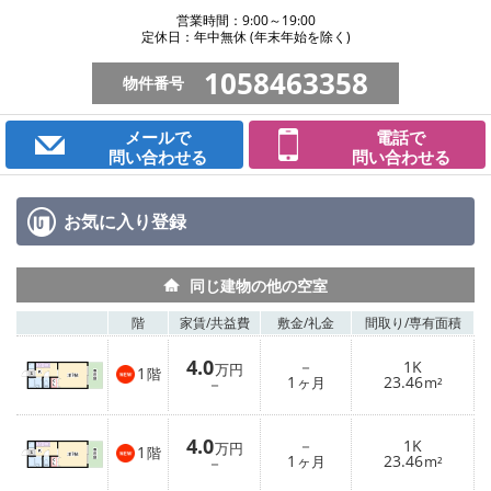
営業時間：9:00～19:00
定休日：年中無休 (年末年始を除く)
1058463358
物件番号
メールで
電話で
問い合わせる
問い合わせる
お気に入り
登録
同じ建物の他の空室
階
家賃/
共益費
敷金/
礼金
間取り/
専有面積
4.0
－
1K
万円
1
階
1
23.46
－
ヶ月
m²
4.0
－
1K
万円
1
階
1
23.46
－
ヶ月
m²