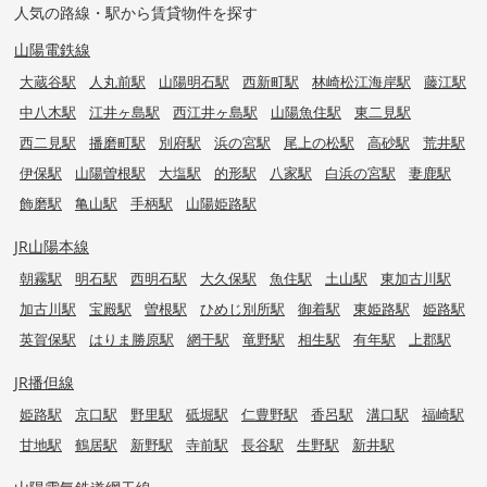
人気の路線・駅から賃貸物件を探す
山陽電鉄線
大蔵谷駅
人丸前駅
山陽明石駅
西新町駅
林崎松江海岸駅
藤江駅
中八木駅
江井ヶ島駅
西江井ヶ島駅
山陽魚住駅
東二見駅
西二見駅
播磨町駅
別府駅
浜の宮駅
尾上の松駅
高砂駅
荒井駅
伊保駅
山陽曽根駅
大塩駅
的形駅
八家駅
白浜の宮駅
妻鹿駅
飾磨駅
亀山駅
手柄駅
山陽姫路駅
JR山陽本線
朝霧駅
明石駅
西明石駅
大久保駅
魚住駅
土山駅
東加古川駅
加古川駅
宝殿駅
曽根駅
ひめじ別所駅
御着駅
東姫路駅
姫路駅
英賀保駅
はりま勝原駅
網干駅
竜野駅
相生駅
有年駅
上郡駅
JR播但線
姫路駅
京口駅
野里駅
砥堀駅
仁豊野駅
香呂駅
溝口駅
福崎駅
甘地駅
鶴居駅
新野駅
寺前駅
長谷駅
生野駅
新井駅