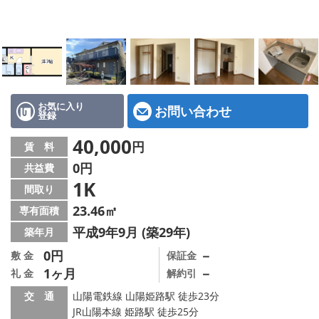
地図から探す
スタッフ紹介
店舗情報·アクセス
会社概要
お気に入り
お問い合わせ
登録
メールでお問い合わせ
40,000
円
賃 料
0円
共益費
1K
間取り
23.46㎡
専有面積
平成9年9月 (築29年)
築年月
0円
－
敷 金
保証金
1ヶ月
－
礼 金
解約引
交 通
山陽電鉄線 山陽姫路駅 徒歩23分
JR山陽本線 姫路駅 徒歩25分