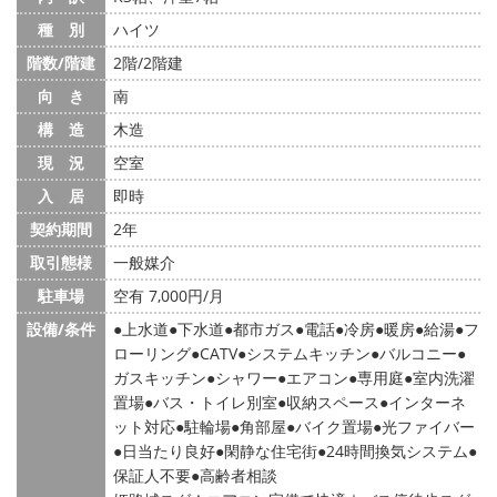
種 別
ハイツ
階数/階建
2階/2階建
向 き
南
構 造
木造
現 況
空室
入 居
即時
契約期間
2年
取引態様
一般媒介
駐車場
空有 7,000円/月
設備/条件
上水道
下水道
都市ガス
電話
冷房
暖房
給湯
フ
ローリング
CATV
システムキッチン
バルコニー
ガスキッチン
シャワー
エアコン
専用庭
室内洗濯
置場
バス・トイレ別室
収納スペース
インターネ
ット対応
駐輪場
角部屋
バイク置場
光ファイバー
日当たり良好
閑静な住宅街
24時間換気システム
保証人不要
高齢者相談