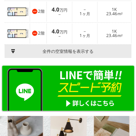
4.0
－
1K
万円
2
階
1
23.46
－
ヶ月
m²
4.0
－
1K
万円
2
階
1
23.46
－
ヶ月
m²
全件の空室情報を表示する