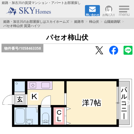
×
姫路・加古川の賃貸マンション・アパートお部屋探し
問い合わせ
お気に入り
TOPページ
姫路・加古川のお部屋探しはスカイホームズ
姫路市
柿山伏
山陽姫路駅
パセオ柿山伏 賃貸ハイツ
都市ガス·オール電化
パセオ柿山伏
物件番号/
1058463358
☆新築物件☆
☆敷金＆礼金0円物件☆
☆ペット飼育可能物件☆
☆ネット無料☆
路線·駅から探す
地域から探す