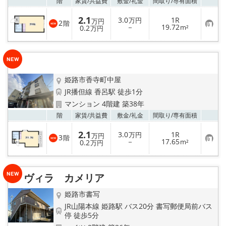
お気
階
家賃/
共益費
敷金/
礼金
間取り/
専有面積
2.1
3.0
1R
万円
万円
2
階
お
－
19.72
0.2
m²
万円
気
に
入
り
登
録
姫路市香寺町中屋
JR播但線 香呂駅 徒歩1分
マンション 4階建 築38年
お気
階
家賃/
共益費
敷金/
礼金
間取り/
専有面積
2.1
3.0
1R
万円
万円
3
階
お
－
17.65
0.2
m²
万円
気
に
入
り
ヴィラ カメリア
登
録
姫路市書写
JR山陽本線 姫路駅 バス20分 書写郵便局前バス
停 徒歩5分