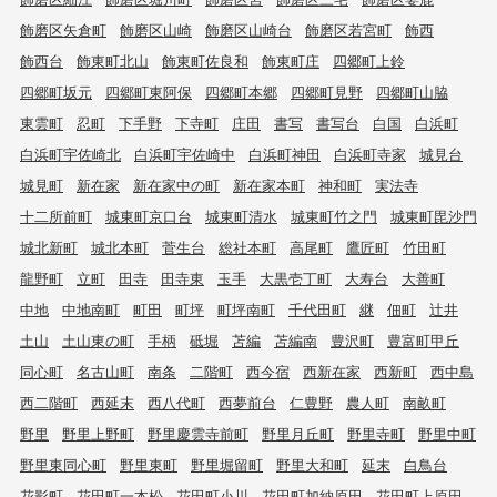
飾磨区矢倉町
飾磨区山崎
飾磨区山崎台
飾磨区若宮町
飾西
飾西台
飾東町北山
飾東町佐良和
飾東町庄
四郷町上鈴
四郷町坂元
四郷町東阿保
四郷町本郷
四郷町見野
四郷町山脇
東雲町
忍町
下手野
下寺町
庄田
書写
書写台
白国
白浜町
白浜町宇佐崎北
白浜町宇佐崎中
白浜町神田
白浜町寺家
城見台
城見町
新在家
新在家中の町
新在家本町
神和町
実法寺
十二所前町
城東町京口台
城東町清水
城東町竹之門
城東町毘沙門
城北新町
城北本町
菅生台
総社本町
高尾町
鷹匠町
竹田町
龍野町
立町
田寺
田寺東
玉手
大黒壱丁町
大寿台
大善町
中地
中地南町
町田
町坪
町坪南町
千代田町
継
佃町
辻井
土山
土山東の町
手柄
砥堀
苫編
苫編南
豊沢町
豊富町甲丘
同心町
名古山町
南条
二階町
西今宿
西新在家
西新町
西中島
西二階町
西延末
西八代町
西夢前台
仁豊野
農人町
南畝町
野里
野里上野町
野里慶雲寺前町
野里月丘町
野里寺町
野里中町
野里東同心町
野里東町
野里堀留町
野里大和町
延末
白鳥台
花影町
花田町一本松
花田町小川
花田町加納原田
花田町上原田