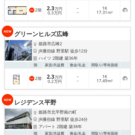
入
2.3
－
1K
り
万円
2
階
お
－
17.31
登
0.3
m²
万円
気
録
に
入
り
グリーンヒルズ広峰
登
録
姫路市広峰2
JR播但線 野里駅 徒歩12分
ハイツ 2階建 築36年
お気
階
家賃/
共益費
敷金/
礼金
間取り/
専有面積
2.3
－
1K
万円
2
階
お
－
17.49
0.2
m²
万円
気
に
入
り
レジデンス平野
登
録
姫路市北平野南の町
JR播但線 野里駅 徒歩24分
アパート 2階建 築38年
お気
階
家賃/
共益費
敷金/
礼金
間取り/
専有面積