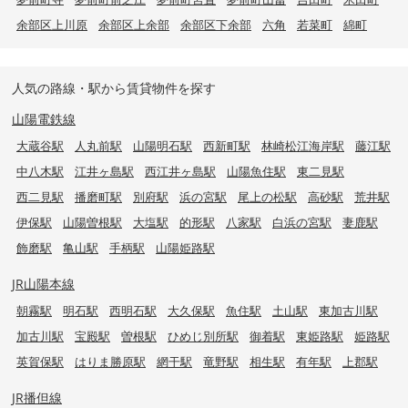
余部区上川原
余部区上余部
余部区下余部
六角
若菜町
綿町
人気の路線・駅から賃貸物件を探す
山陽電鉄線
大蔵谷駅
人丸前駅
山陽明石駅
西新町駅
林崎松江海岸駅
藤江駅
中八木駅
江井ヶ島駅
西江井ヶ島駅
山陽魚住駅
東二見駅
西二見駅
播磨町駅
別府駅
浜の宮駅
尾上の松駅
高砂駅
荒井駅
伊保駅
山陽曽根駅
大塩駅
的形駅
八家駅
白浜の宮駅
妻鹿駅
飾磨駅
亀山駅
手柄駅
山陽姫路駅
JR山陽本線
朝霧駅
明石駅
西明石駅
大久保駅
魚住駅
土山駅
東加古川駅
加古川駅
宝殿駅
曽根駅
ひめじ別所駅
御着駅
東姫路駅
姫路駅
英賀保駅
はりま勝原駅
網干駅
竜野駅
相生駅
有年駅
上郡駅
JR播但線