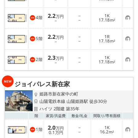
気
に
入
2.2
－
1K
り
万円
4
階
お
－
17.18
登
－
m²
気
録
に
入
2.2
－
1R
り
万円
5
階
お
－
17.18
登
－
m²
気
録
に
入
2.3
－
1K
り
万円
2
階
お
－
17.18
登
－
m²
気
録
に
入
り
ジョイパレス新在家
登
録
姫路市新在家中の町
山陽電鉄本線 山陽姫路駅 徒歩30分
ハイツ 2階建 築35年
お気
階
家賃/
共益費
敷金/
礼金
間取り/
専有面積
2.0
－
1K
万円
1
階
お
－
16.2
0.1
m²
万円
気