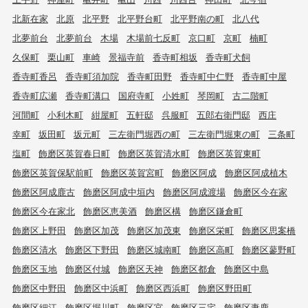
北新在家
北原
北平野
北平野台町
北平野南の町
北八代
北夢前台
北夢前台
木場
木場前七反町
京口町
京町
楠町
久保町
栗山町
車崎
景福寺前
香寺町相坂
香寺町犬飼
香寺町香呂
香寺町須加院
香寺町田野
香寺町中仁野
香寺町中屋
香寺町広瀬
香寺町溝口
国府寺町
小姓町
琴岡町
古二階町
河間町
小利木町
紺屋町
五軒邸
呉服町
五郎右衛門邸
西庄
幸町
坂田町
坂元町
三左衛門堀西の町
三左衛門堀東の町
三条町
塩町
飾磨区英賀春日町
飾磨区英賀清水町
飾磨区英賀東町
飾磨区英賀保駅前町
飾磨区英賀宮町
飾磨区阿成
飾磨区阿成植木
飾磨区阿成鹿古
飾磨区阿成中垣内
飾磨区阿成渡場
飾磨区今在家
飾磨区今在家北
飾磨区恵美酒
飾磨区構
飾磨区鎌倉町
飾磨区上野田
飾磨区加茂
飾磨区加茂東
飾磨区栄町
飾磨区思案橋
飾磨区清水
飾磨区下野田
飾磨区城南町
飾磨区高町
飾磨区蓼野町
飾磨区玉地
飾磨区付城
飾磨区天神
飾磨区都倉
飾磨区中島
飾磨区中野田
飾磨区中浜町
飾磨区西浜町
飾磨区野田町
飾磨区細江
飾磨区堀川町
飾磨区宮
飾磨区三宅
飾磨区妻鹿