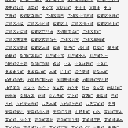
花田町勅旨
博労町
東今宿
東駅前町
東辻井
東延末
東山
平野町
広畑区吾妻町
広畑区蒲田
広畑区北河原町
広畑区北野町
広畑区小坂
広畑区小松町
広畑区才
広畑区清水町
広畑区城山町
広畑区末広町
広畑区正門通
広畑区高浜町
広畑区長町
広畑区西蒲田
広畑区西夢前台
広畑区則直
広畑区早瀬町
広畑区東新町
広畑区本町
広峰
福沢町
福中町
双葉町
船丘町
船橋町
別所町家具町
別所町北宿
別所町小林
別所町佐土
別所町佐土新
別所町別所
保城
北条
北条梅原町
北条口
北条永良町
北条宮の町
本町
坊主町
増位新町
増位本町
的形町的形
御国野町国分寺
御国野町御着
御国野町深志野
神子岡前
御立北
御立中
御立西
御立東
緑台
南今宿
南駅前町
南車崎
南新在家
南町
南八代町
宮上町
宮西町
元塩町
元町
八代
八代東光寺町
八代本町
八代緑ケ丘町
八代宮前町
安田
安富町安志
安富町植木野
安富町長野
山野井町
山吹
夢前町置本
夢前町古知之庄
夢前町護持
夢前町菅生澗
夢前町玉田
夢前町塚本
夢前町寺
夢前町前之庄
夢前町宮置
夢前町山冨
吉田町
米田町