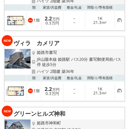
ハイツ 2階建 築36年
お気
階
家賃/
共益費
敷金/
礼金
間取り/
専有面積
2.2
－
1K
万円
1
階
お
－
21.3
0.3
m²
万円
気
に
入
り
ヴィラ カメリア
登
録
姫路市書写
JR山陽本線 姫路駅 バス20分 書写郵便局前バス
停 徒歩5分
ハイツ 2階建 築36年
お気
階
家賃/
共益費
敷金/
礼金
間取り/
専有面積
2.2
－
1K
万円
1
階
お
－
21.3
0.3
m²
万円
気
に
入
り
グリーンヒルズ神和
登
録
姫路市神和町