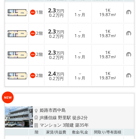
2.3
－
1K
万円
1
階
お
1
19.87
0.2
ヶ月
m²
万円
気
に
入
2.3
－
1K
り
万円
2
階
お
1
19.87
登
0.2
ヶ月
m²
万円
気
録
に
入
2.3
－
1K
り
万円
2
階
お
1
19.87
登
0.2
ヶ月
m²
万円
気
録
に
入
2.4
－
1K
り
万円
2
階
お
1
19.87
登
0.2
ヶ月
m²
万円
気
録
に
入
り
登
録
姫路市西中島
JR播但線 野里駅 徒歩2分
マンション 3階建 築35年
お気
階
家賃/
共益費
敷金/
礼金
間取り/
専有面積