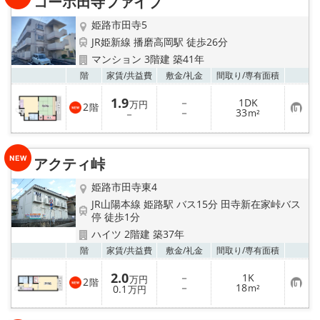
コーポ田寺ファイブ
録
姫路市田寺5
JR姫新線 播磨高岡駅 徒歩26分
マンション 3階建 築41年
お気
階
家賃/
共益費
敷金/
礼金
間取り/
専有面積
1.9
－
1DK
万円
2
階
お
－
33
－
m²
気
に
入
り
アクティ峠
登
録
姫路市田寺東4
JR山陽本線 姫路駅 バス15分 田寺新在家峠バス
停 徒歩1分
ハイツ 2階建 築37年
お気
階
家賃/
共益費
敷金/
礼金
間取り/
専有面積
2.0
－
1K
万円
2
階
お
－
18
0.1
m²
万円
気
に
入