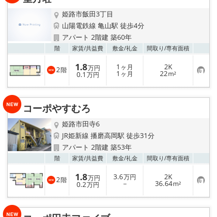
地図から探す
姫路市飯田3丁目
スタッフ紹介
山陽電鉄線 亀山駅 徒歩4分
アパート 2階建 築60年
店舗情報·アクセス
お気
階
家賃/
共益費
敷金/
礼金
間取り/
専有面積
1.8
1
2K
ヶ月
万円
2
階
会社概要
お
1
22
0.1
ヶ月
m²
万円
気
に
入
メールでお問い合わせ
り
コーポやすむろ
登
録
姫路市田寺6
JR姫新線 播磨高岡駅 徒歩31分
アパート 2階建 築53年
お気
階
家賃/
共益費
敷金/
礼金
間取り/
専有面積
1.8
3.6
2K
万円
万円
2
階
お
－
36.64
0.2
m²
万円
気
に
入
り
登