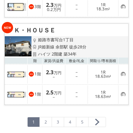
2.3
－
1R
万円
3
階
お
－
18.3
0.2
m²
万円
気
に
入
り
Ｋ・ＨＯＵＳＥ
登
録
姫路市書写台1丁目
JR姫新線 余部駅 徒歩28分
ハイツ 2階建 築34年
お気
階
家賃/
共益費
敷金/
礼金
間取り/
専有面積
2.3
－
1R
万円
1
階
お
－
18.63
－
m²
気
に
入
2.5
－
1R
り
万円
1
階
お
－
18.63
登
－
m²
気
録
に
入
り
登
録
1
2
3
4
5