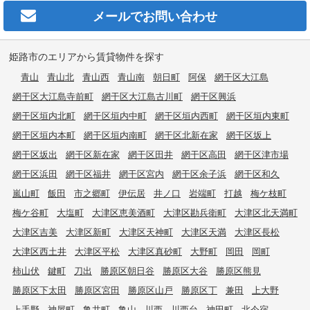
メールで
お問い合わせ
姫路市のエリアから賃貸物件を探す
青山
青山北
青山西
青山南
朝日町
阿保
網干区大江島
網干区大江島寺前町
網干区大江島古川町
網干区興浜
網干区垣内北町
網干区垣内中町
網干区垣内西町
網干区垣内東町
網干区垣内本町
網干区垣内南町
網干区北新在家
網干区坂上
網干区坂出
網干区新在家
網干区田井
網干区高田
網干区津市場
網干区浜田
網干区福井
網干区宮内
網干区余子浜
網干区和久
嵐山町
飯田
市之郷町
伊伝居
井ノ口
岩端町
打越
梅ケ枝町
梅ケ谷町
大塩町
大津区恵美酒町
大津区勘兵衛町
大津区北天満町
大津区吉美
大津区新町
大津区天神町
大津区天満
大津区長松
大津区西土井
大津区平松
大津区真砂町
大野町
岡田
岡町
柿山伏
鍵町
刀出
勝原区朝日谷
勝原区大谷
勝原区熊見
勝原区下太田
勝原区宮田
勝原区山戸
勝原区丁
兼田
上大野
上手野
神屋町
亀井町
亀山
川西
川西台
神田町
北今宿