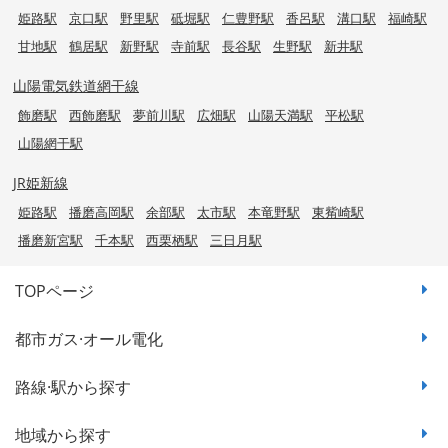
姫路駅
京口駅
野里駅
砥堀駅
仁豊野駅
香呂駅
溝口駅
福崎駅
甘地駅
鶴居駅
新野駅
寺前駅
長谷駅
生野駅
新井駅
山陽電気鉄道網干線
飾磨駅
西飾磨駅
夢前川駅
広畑駅
山陽天満駅
平松駅
山陽網干駅
JR姫新線
姫路駅
播磨高岡駅
余部駅
太市駅
本竜野駅
東觜崎駅
播磨新宮駅
千本駅
西栗栖駅
三日月駅
TOPページ
都市ガス·オール電化
路線·駅から探す
地域から探す