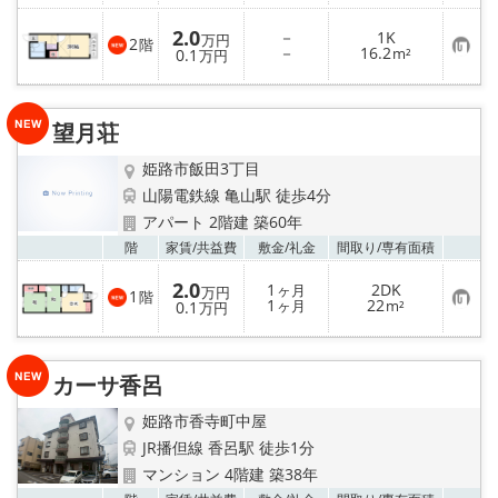
に
入
2.0
－
1K
り
万円
2
階
お
－
16.2
登
0.1
m²
万円
気
録
に
入
り
望月荘
登
録
姫路市飯田3丁目
山陽電鉄線 亀山駅 徒歩4分
アパート 2階建 築60年
お気
階
家賃/
共益費
敷金/
礼金
間取り/
専有面積
2.0
1
2DK
ヶ月
万円
1
階
お
1
22
0.1
ヶ月
m²
万円
気
に
入
り
カーサ香呂
登
録
姫路市香寺町中屋
JR播但線 香呂駅 徒歩1分
マンション 4階建 築38年