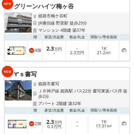
り
グリーンハイツ梅ヶ谷
登
録
姫路市梅ケ谷町
JR播但線 野里駅 徒歩29分
マンション 4階建 築37年
お気
階
家賃/
共益費
敷金/
礼金
間取り/
専有面積
2.3
－
1K
万円
4
階
お
2.3
21.2
－
万円
m²
気
に
入
り
Y’ｓ書写
登
録
姫路市書写
ＪＲ神戸線 姫路駅 バス22分 書写東坂バス停 徒
歩2分
アパート 2階建 築32年
お気
階
家賃/
共益費
敷金/
礼金
間取り/
専有面積
2.3
－
1K
万円
2
階
お
－
17.31
0.3
m²
万円
気
に