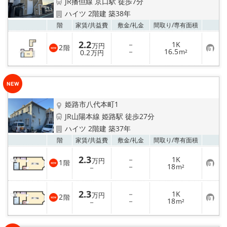
JR播但線 京口駅 徒歩7分
ハイツ 2階建 築38年
お気
階
家賃/
共益費
敷金/
礼金
間取り/
専有面積
2.2
－
1K
万円
2
階
お
－
16.5
0.2
m²
万円
気
に
入
り
登
録
姫路市八代本町1
JR山陽本線 姫路駅 徒歩27分
ハイツ 2階建 築37年
お気
階
家賃/
共益費
敷金/
礼金
間取り/
専有面積
2.3
－
1K
万円
1
階
お
－
18
－
m²
気
に
入
2.3
－
1K
り
万円
2
階
お
－
18
登
－
m²
気
録
に
入