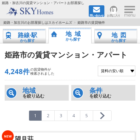
×
姫路・加古川の賃貸マンション・アパートお部屋探し
問い合わせ
お気に入り
TOPページ
姫路・加古川のお部屋探しはスカイホームズ
姫路市の賃貸物件
地域
路線·駅
地図
都市ガス·オール電化
から探す
から探す
から探す
☆新築物件☆
姫路市の賃貸マンション・アパート
☆敷金＆礼金0円物件☆
4,248件
の賃貸物件が
検索されました
☆ペット飼育可能物件☆
地域
条件
を絞り込む
を絞り込む
☆ネット無料☆
路線·駅から探す
1
2
3
4
5
地域から探す
望月荘