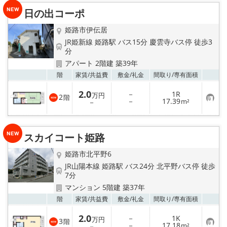
り
日の出コーポ
登
録
姫路市伊伝居
JR姫新線 姫路駅 バス15分 慶雲寺バス停 徒歩3
分
アパート 2階建 築39年
お気
階
家賃/
共益費
敷金/
礼金
間取り/
専有面積
2.0
－
1R
万円
2
階
お
－
17.39
－
m²
気
に
入
り
スカイコート姫路
登
録
姫路市北平野6
JR山陽本線 姫路駅 バス24分 北平野バス停 徒歩
7分
マンション 5階建 築37年
お気
階
家賃/
共益費
敷金/
礼金
間取り/
専有面積
2.0
－
1K
万円
3
階
お
－
17.18
－
m²