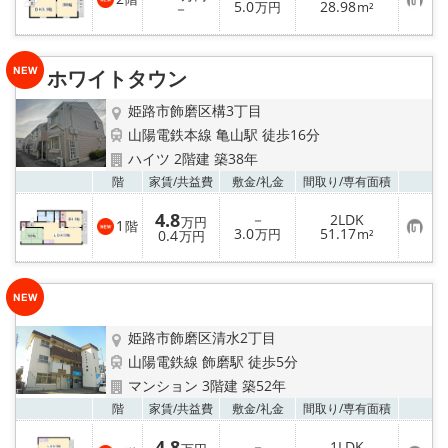
お
5.0
28.98
登
－
万円
m²
気
録
に
入
り
ホワイトタウン
登
録
姫路市飾磨区構3丁目
山陽電鉄本線 亀山駅 徒歩16分
ハイツ 2階建 築38年
お気
階
家賃/
共益費
敷金/
礼金
間取り/
専有面積
4.8
－
2LDK
万円
1
階
お
3.0
51.17
0.4
万円
m²
万円
気
に
入
り
登
録
姫路市飾磨区清水2丁目
山陽電鉄線 飾磨駅 徒歩5分
マンション 3階建 築52年
お気
階
家賃/
共益費
敷金/
礼金
間取り/
専有面積
4.8
－
1LDK