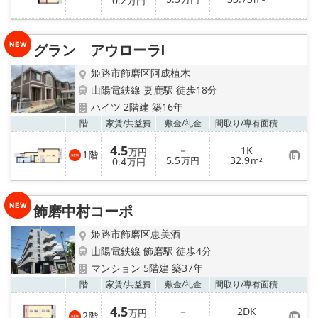
0.2
万円
気
に
入
り
グラン アウローラⅠ
登
録
姫路市飾磨区阿成植木
山陽電鉄線 妻鹿駅 徒歩18分
ハイツ 2階建 築16年
お気
階
家賃/
共益費
敷金/
礼金
間取り/
専有面積
4.5
－
1K
万円
1
階
お
5.5
32.9
0.4
万円
m²
万円
気
に
入
り
飾磨中村コーポ
登
録
姫路市飾磨区恵美酒
山陽電鉄線 飾磨駅 徒歩4分
マンション 5階建 築37年
お気
階
家賃/
共益費
敷金/
礼金
間取り/
専有面積
4.5
－
2DK
万円
2
階