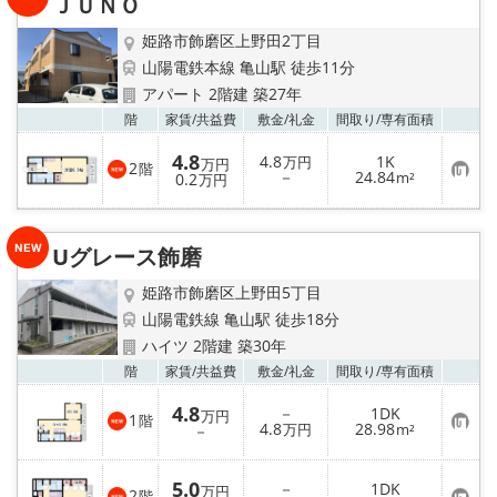
ＪＵＮＯ
登
録
姫路市飾磨区上野田2丁目
山陽電鉄本線 亀山駅 徒歩11分
アパート 2階建 築27年
お気
階
家賃/
共益費
敷金/
礼金
間取り/
専有面積
4.8
4.8
1K
万円
万円
2
階
お
－
24.84
0.2
m²
万円
気
に
入
り
Uグレース飾磨
登
録
姫路市飾磨区上野田5丁目
山陽電鉄線 亀山駅 徒歩18分
ハイツ 2階建 築30年
お気
階
家賃/
共益費
敷金/
礼金
間取り/
専有面積
4.8
－
1DK
万円
1
階
お
4.8
28.98
－
万円
m²
気
に
入
5.0
－
1DK
り
万円
2
階