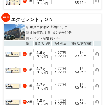
1
階
お
－
35.12
0.3
m²
万円
気
に
入
り
エクセレント，ＯＮ
登
録
姫路市飾磨区上野田3丁目
山陽電鉄線 亀山駅 徒歩14分
ハイツ 2階建 築25年
お気
階
家賃/
共益費
敷金/
礼金
間取り/
専有面積
4.6
4.6
1K
万円
万円
1
階
お
5.0
29.96
0.3
万円
m²
万円
気
に
入
4.7
4.7
1K
り
万円
万円
1
階
お
5.0
30.96
登
0.3
万円
m²
万円
気
録
に
入
4.7
4.7
1K
り
万円
万円
1
階
お
－
30.96
登
0.3
m²
万円
気
録
に
入
4.8
4.8
1K
り
万円
万円
2
階
お
5.0
30.96
登
0.3
万円
m²
万円