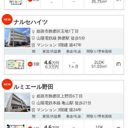
お
－
35.75
－
m²
気
に
入
り
ナルセハイツ
登
録
姫路市飾磨区玉地1丁目
山陽電鉄線 飾磨駅 徒歩5分
マンション 3階建 築47年
お気
階
家賃/
共益費
敷金/
礼金
間取り/
専有面積
4.6
－
2LDK
万円
3
階
お
1
51.03
0.3
ヶ月
m²
万円
気
に
入
り
ルミエール野田
登
録
姫路市飾磨区上野田6丁目
山陽電鉄本線 亀山駅 徒歩21分
マンション 3階建 築24年
お気
階
家賃/
共益費
敷金/
礼金
間取り/
専有面積
4.6
－
1DK
万円