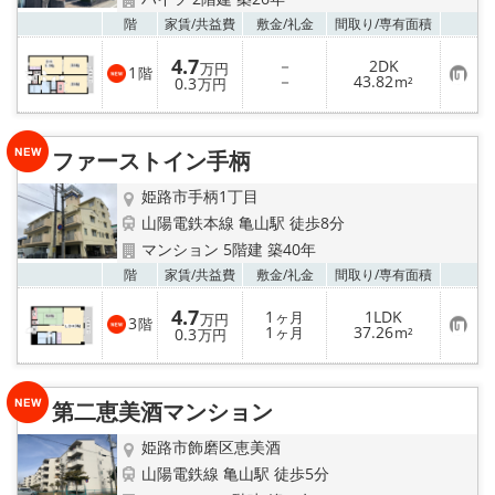
お気
階
家賃/
共益費
敷金/
礼金
間取り/
専有面積
4.7
－
2DK
万円
1
階
お
－
43.82
0.3
m²
万円
気
に
入
り
ファーストイン手柄
登
録
姫路市手柄1丁目
山陽電鉄本線 亀山駅 徒歩8分
マンション 5階建 築40年
お気
階
家賃/
共益費
敷金/
礼金
間取り/
専有面積
4.7
1
1LDK
ヶ月
万円
3
階
お
1
37.26
0.3
ヶ月
m²
万円
気
に
入
り
第二恵美酒マンション
登
録
姫路市飾磨区恵美酒
山陽電鉄線 亀山駅 徒歩5分