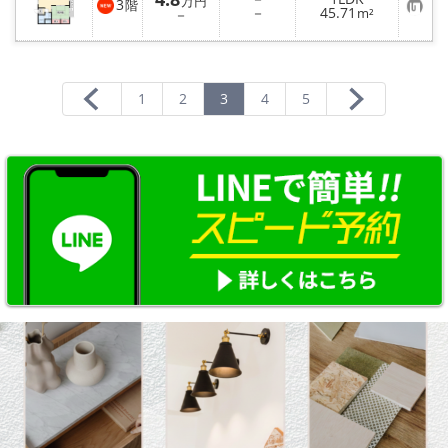
万円
3
階
お
－
45.71
－
m²
気
に
入
り
登
録
1
2
3
4
5