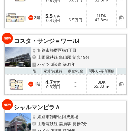
0.4
万円
m²
万円
気
に
入
5.5
－
1LDK
り
万円
2
階
お
6.5
42.8
登
0.4
万円
m²
万円
気
録
に
入
り
コスタ・サンジョワールⅠ
登
録
姫路市飾磨区構1丁目
山陽電鉄線 亀山駅 徒歩19分
ハイツ 3階建 築31年
お気
階
家賃/
共益費
敷金/
礼金
間取り/
専有面積
4.7
－
3DK
万円
1
階
お
－
55.83
0.3
m²
万円
気
に
入
り
シャルマンビラＡ
登
録
姫路市飾磨区阿成渡場
山陽電鉄線 妻鹿駅 徒歩7分
ハイツ 2階建 築26年