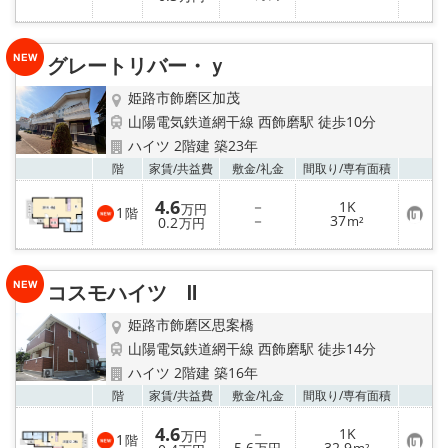
気
録
に
入
り
グレートリバー・ｙ
登
録
姫路市飾磨区加茂
山陽電気鉄道網干線 西飾磨駅 徒歩10分
ハイツ 2階建 築23年
お気
階
家賃/
共益費
敷金/
礼金
間取り/
専有面積
4.6
－
1K
万円
1
階
お
－
37
0.2
m²
万円
気
に
入
り
コスモハイツ Ⅱ
登
録
姫路市飾磨区思案橋
山陽電気鉄道網干線 西飾磨駅 徒歩14分
ハイツ 2階建 築16年
お気
階
家賃/
共益費
敷金/
礼金
間取り/
専有面積
4.6
－
1K
万円
1
階
お
5.6
32.9