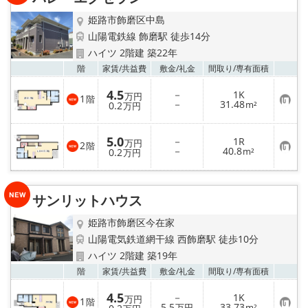
地図から探す
姫路市飾磨区中島
スタッフ紹介
山陽電鉄線 飾磨駅 徒歩14分
ハイツ 2階建 築22年
店舗情報·アクセス
お気
階
家賃/
共益費
敷金/
礼金
間取り/
専有面積
4.5
－
1K
万円
1
階
会社概要
お
－
31.48
0.2
m²
万円
気
に
入
メールでお問い合わせ
5.0
－
1R
り
万円
2
階
お
－
40.8
登
0.2
m²
万円
気
録
に
入
り
サンリットハウス
登
録
姫路市飾磨区今在家
山陽電気鉄道網干線 西飾磨駅 徒歩10分
ハイツ 2階建 築19年
お気
階
家賃/
共益費
敷金/
礼金
間取り/
専有面積
4.5
－
1K
万円
1
階
お
5.5
33.73
万円
m²