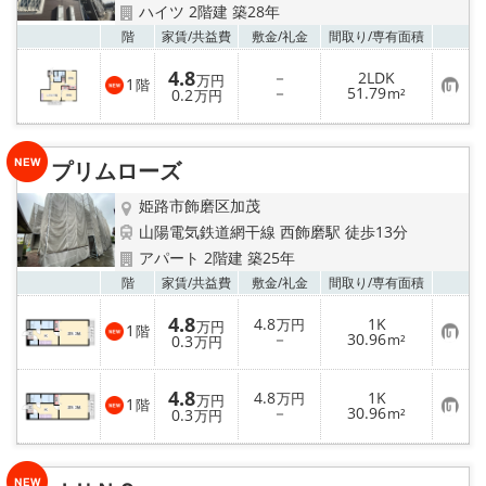
ハイツ 2階建 築28年
お気
階
家賃/
共益費
敷金/
礼金
間取り/
専有面積
4.8
－
2LDK
万円
1
階
お
－
51.79
0.2
m²
万円
気
に
入
り
プリムローズ
登
録
姫路市飾磨区加茂
山陽電気鉄道網干線 西飾磨駅 徒歩13分
アパート 2階建 築25年
お気
階
家賃/
共益費
敷金/
礼金
間取り/
専有面積
4.8
4.8
1K
万円
万円
1
階
お
－
30.96
0.3
m²
万円
気
に
入
4.8
4.8
1K
り
万円
万円
1
階
お
－
30.96
登
0.3
m²
万円
気
録
に
入
り