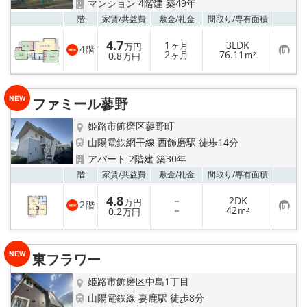
マンション 4階建 築49年
お気
階
家賃/
共益費
敷金/
礼金
間取り/
専有面積
4.7
1
3LDK
ヶ月
万円
4
階
お
2
76.11
0.8
ヶ月
m²
万円
気
に
入
り
ファミール蓼野
登
録
姫路市飾磨区蓼野町
山陽電鉄網干線 西飾磨駅 徒歩14分
アパート 2階建 築30年
お気
階
家賃/
共益費
敷金/
礼金
間取り/
専有面積
4.8
－
2DK
万円
2
階
お
－
42
0.2
m²
万円
気
に
入
り
東フラワー
登
録
姫路市飾磨区中島1丁目
山陽電鉄線 妻鹿駅 徒歩8分