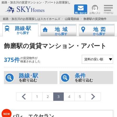
×
姫路・加古川の賃貸マンション・アパートお部屋探し
問い合わせ
お気に入り
TOPページ
姫路・加古川のお部屋探しはスカイホームズ
山陽電鉄線
飾磨駅の賃貸物件
路線·駅
地域
地図
都市ガス·オール電化
から探す
から探す
から探す
☆新築物件☆
飾磨駅の賃貸マンション・アパート
☆敷金＆礼金0円物件☆
375件
の賃貸物件が
検索されました
☆ペット飼育可能物件☆
路線･駅
条件
を絞り込む
を絞り込む
☆ネット無料☆
路線·駅から探す
1
2
3
4
5
地域から探す
パレ エクセラン