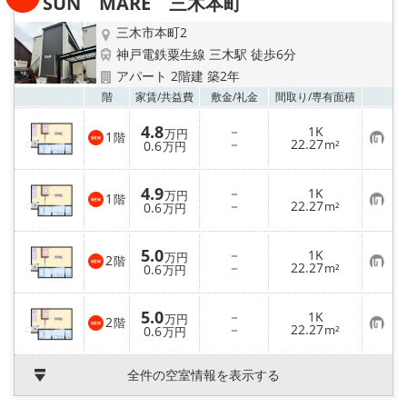
SUN MARE 三木本町
登
録
三木市本町2
神戸電鉄粟生線 三木駅 徒歩6分
アパート 2階建 築2年
お気
階
家賃/
共益費
敷金/
礼金
間取り/
専有面積
4.8
－
1K
万円
1
階
お
－
22.27
0.6
m²
万円
気
に
入
4.9
－
1K
り
万円
1
階
お
－
22.27
登
0.6
m²
万円
気
録
に
入
5.0
－
1K
り
万円
2
階
お
－
22.27
登
0.6
m²
万円
気
録
に
入
5.0
－
1K
り
万円
2
階
お
－
22.27
登
0.6
m²
万円
気
録
に
入
全件の空室情報を表示する
り
登
録