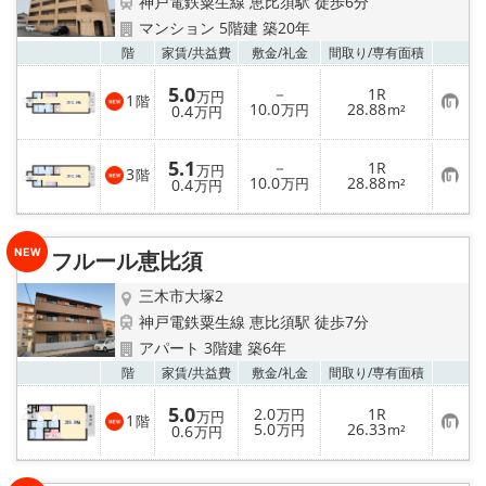
神戸電鉄粟生線 恵比須駅 徒歩6分
マンション 5階建 築20年
お気
階
家賃/
共益費
敷金/
礼金
間取り/
専有面積
5.0
－
1R
万円
1
階
お
10.0
28.88
0.4
万円
m²
万円
気
に
入
5.1
－
1R
り
万円
3
階
お
10.0
28.88
登
0.4
万円
m²
万円
気
録
に
入
り
フルール恵比須
登
録
三木市大塚2
神戸電鉄粟生線 恵比須駅 徒歩7分
アパート 3階建 築6年
お気
階
家賃/
共益費
敷金/
礼金
間取り/
専有面積
5.0
2.0
1R
万円
万円
1
階
お
5.0
26.33
0.6
万円
m²
万円
気
に
入