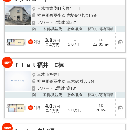
地図から探す
三木市志染町広野1丁目
スタッフ紹介
神戸電鉄粟生線 志染駅 徒歩15分
アパート 2階建 築32年
店舗情報·アクセス
お気
階
家賃/
共益費
敷金/
礼金
間取り/
専有面積
3.8
－
1K
万円
2
階
会社概要
お
5.0
22.85
0.4
万円
m²
万円
気
に
入
メールでお問い合わせ
り
ｆｌａｔ福井 C棟
登
録
三木市福井1
神戸電鉄粟生線 三木駅 徒歩5分
アパート 2階建 築18年
お気
階
家賃/
共益費
敷金/
礼金
間取り/
専有面積
4.0
－
1K
万円
1
階
お
5.0
20
0.4
万円
m²
万円
気
に
入
り
登