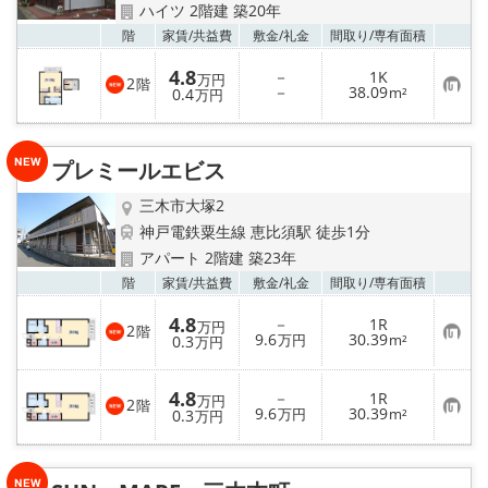
ハイツ 2階建 築20年
お気
階
家賃/
共益費
敷金/
礼金
間取り/
専有面積
4.8
－
1K
万円
2
階
お
－
38.09
0.4
m²
万円
気
に
入
り
プレミールエビス
登
録
三木市大塚2
神戸電鉄粟生線 恵比須駅 徒歩1分
アパート 2階建 築23年
お気
階
家賃/
共益費
敷金/
礼金
間取り/
専有面積
4.8
－
1R
万円
2
階
お
9.6
30.39
0.3
万円
m²
万円
気
に
入
4.8
－
1R
り
万円
2
階
お
9.6
30.39
登
0.3
万円
m²
万円
気
録
に
入
り