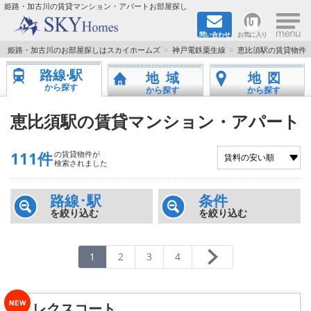
×
姫路・加古川の賃貸マンション・アパートお部屋探し
問い合わせ
お気に入り
TOPページ
姫路・加古川のお部屋探しはスカイホームズ
神戸電鉄粟生線
恵比須駅の賃貸物件
路線·駅
地域
地図
都市ガス·オール電化
から探す
から探す
から探す
☆新築物件☆
恵比須駅の賃貸マンション・アパート
☆敷金＆礼金0円物件☆
111件
の賃貸物件が
検索されました
☆ペット飼育可能物件☆
路線･駅
条件
を絞り込む
を絞り込む
☆ネット無料☆
路線·駅から探す
1
2
3
4
地域から探す
レクスコート