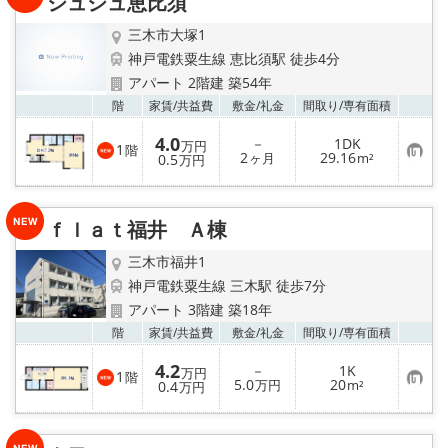
シュシュ恵比須
録
三木市大塚1
神戸電鉄粟生線 恵比須駅 徒歩4分
アパート 2階建 築54年
お気
階
家賃/
共益費
敷金/
礼金
間取り/
専有面積
4.0
－
1DK
万円
1
階
お
2
29.16
0.5
ヶ月
m²
万円
気
に
入
り
ｆｌａｔ福井 Ａ棟
登
録
三木市福井1
神戸電鉄粟生線 三木駅 徒歩7分
アパート 3階建 築18年
お気
階
家賃/
共益費
敷金/
礼金
間取り/
専有面積
4.2
－
1K
万円
1
階
お
5.0
20
0.4
万円
m²
万円
気
に
入
り