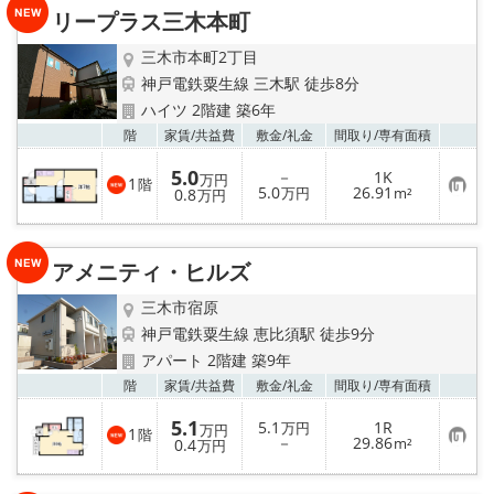
り
リープラス三木本町
登
録
三木市本町2丁目
神戸電鉄粟生線 三木駅 徒歩8分
ハイツ 2階建 築6年
お気
階
家賃/
共益費
敷金/
礼金
間取り/
専有面積
5.0
－
1K
万円
1
階
お
5.0
26.91
0.8
万円
m²
万円
気
に
入
り
アメニティ・ヒルズ
登
録
三木市宿原
神戸電鉄粟生線 恵比須駅 徒歩9分
アパート 2階建 築9年
お気
階
家賃/
共益費
敷金/
礼金
間取り/
専有面積
5.1
5.1
1R
万円
万円
1
階
お
－
29.86
0.4
m²
万円
気
に
入