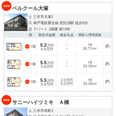
入
り
ベルクール大塚
登
録
三木市大塚2
神戸電鉄粟生線 恵比須駅 徒歩9分
アパート 2階建 築18年
お気
階
家賃/
共益費
敷金/
礼金
間取り/
専有面積
5.2
－
1K
万円
1
階
お
－
26.71
0.4
m²
万円
気
に
入
5.5
－
1R
り
万円
1
階
お
－
33.39
登
0.4
m²
万円
気
録
に
入
5.5
2.0
1R
り
万円
万円
1
階
お
5.0
33.39
登
0.4
万円
m²
万円
気
録
に
入
り
サニーハイツミキ Ａ棟
登
録
三木市本町2