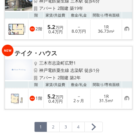
神戸電鉄粟生線 三木駅 徒歩6分
アパート 2階建 築19年
お気
階
家賃/
共益費
敷金/
礼金
間取り/
専有面積
5.2
－
1R
万円
2
階
お
8.0
36.73
0.4
万円
m²
万円
気
に
入
り
テイク・ハウス
登
録
三木市志染町広野1
神戸電鉄粟生線 志染駅 徒歩1分
アパート 2階建 築2年
お気
階
家賃/
共益費
敷金/
礼金
間取り/
専有面積
5.2
－
1R
万円
1
階
お
2
31.5
0.4
ヶ月
m²
万円
気
に
入
り
登
録
1
2
3
4