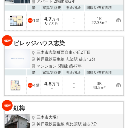
アパート 2階建 築2年
お気
階
家賃/
共益費
敷金/
礼金
間取り/
専有面積
4.7
－
1K
万円
1
階
お
－
22.35
0.7
m²
万円
気
に
入
り
ビレッジハウス志染
登
録
三木市志染町西自由が丘2丁目
神戸電鉄粟生線 志染駅 徒歩12分
マンション 5階建 築47年
お気
階
家賃/
共益費
敷金/
礼金
間取り/
専有面積
4.8
－
3K
万円
4
階
お
－
43.5
－
m²
気
に
入
り
紅梅
登
録
三木市大塚1
神戸電鉄粟生線 恵比須駅 徒歩7分