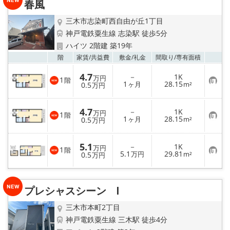
春風
登
録
三木市志染町西自由が丘1丁目
神戸電鉄粟生線 志染駅 徒歩5分
ハイツ 2階建 築19年
お気
階
家賃/
共益費
敷金/
礼金
間取り/
専有面積
4.7
－
1K
万円
1
階
お
1
28.15
0.5
ヶ月
m²
万円
気
に
入
4.7
－
1K
り
万円
1
階
お
1
28.15
登
0.5
ヶ月
m²
万円
気
録
に
入
5.1
－
1K
り
万円
1
階
お
5.1
29.81
登
0.5
万円
m²
万円
気
録
に
入
り
プレシャスシーン Ⅰ
登
録
三木市本町2丁目
神戸電鉄粟生線 三木駅 徒歩4分