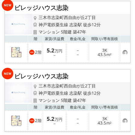
り
ビレッジハウス志染
登
録
三木市志染町西自由が丘2丁目
神戸電鉄粟生線 志染駅 徒歩12分
マンション 5階建 築47年
お気
階
家賃/
共益費
敷金/
礼金
間取り/
専有面積
5.2
－
3K
万円
2
階
お
－
43.5
－
m²
気
に
入
り
ビレッジハウス志染
登
録
三木市志染町西自由が丘2丁目
神戸電鉄粟生線 志染駅 徒歩12分
マンション 5階建 築47年
お気
階
家賃/
共益費
敷金/
礼金
間取り/
専有面積
5.2
－
3K
万円
2
階
お
－
43.5
－
m²
気
に