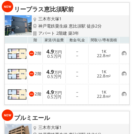
リープラス恵比須駅前
三木市大塚1
神戸電鉄粟生線 恵比須駅 徒歩2分
アパート 2階建 築3年
お気
階
家賃/
共益費
敷金/
礼金
間取り/
専有面積
4.9
－
1K
万円
2
階
お
－
22.8
0.5
m²
万円
気
に
入
4.9
－
1K
り
万円
2
階
お
－
22.8
登
0.5
m²
万円
気
録
に
入
4.9
－
1K
り
万円
2
階
お
－
22.8
登
0.5
m²
万円
気
録
に
入
り
プルミエール
登
録
三木市大塚1