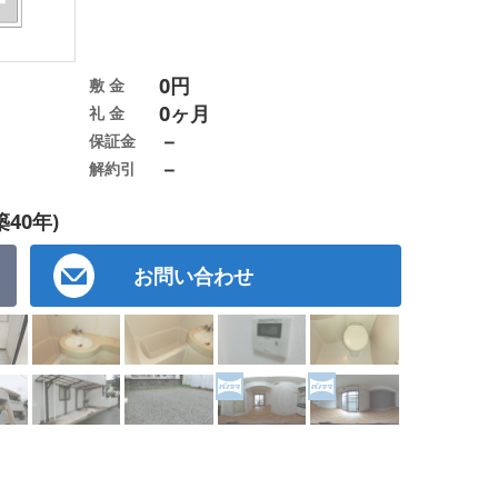
0円
敷 金
0ヶ月
礼 金
－
保証金
－
解約引
築40年)
お問い合わせ