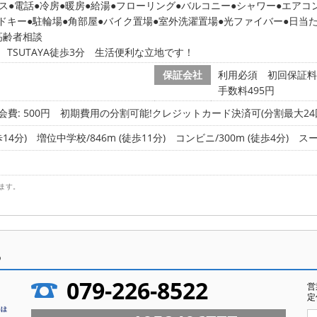
ス
電話
冷房
暖房
給湯
フローリング
バルコニー
シャワー
エアコ
ドキー
駐輪場
角部屋
バイク置場
室外洗濯置場
光ファイバー
日当
高齢者相談
TSUTAYA徒歩3分 生活便利な立地です！
保証会社
利用必須 初回保証料:2
手数料495円
会費: 500円
初期費用の分割可能!クレジットカード決済可(分割最大24回
14分)
増位中学校/846m (徒歩11分)
コンビニ/300m (徒歩4分)
スー
ます。
ら
079-226-8522
営
定