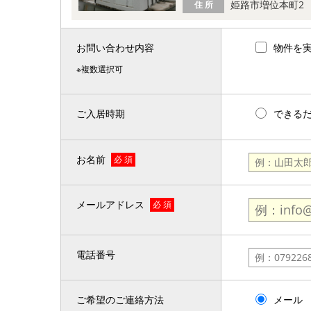
姫路市増位本町2
住 所
お問い合わせ内容
物件を
※複数選択可
ご入居時期
できる
お名前
必 須
メールアドレス
必 須
電話番号
ご希望のご連絡方法
メール