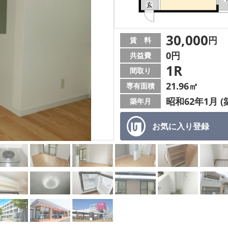
30,000
円
賃 料
0円
共益費
1R
間取り
21.96㎡
専有面積
昭和62年1月 (
築年月
お気に入り
登録