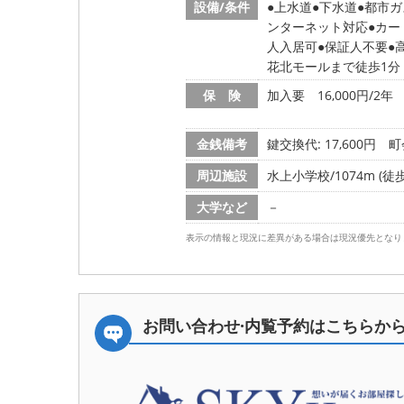
設備/条件
上水道
下水道
都市ガ
ンターネット対応
カー
人入居可
保証人不要
花北モールまで徒歩1分 
保 険
加入要 16,000円/2年
金銭備考
鍵交換代: 17,600円
町
周辺施設
水上小学校/1074m (徒歩
大学など
－
表示の情報と現況に差異がある場合は現況優先となり
お問い合わせ·内覧予約は
こちらか