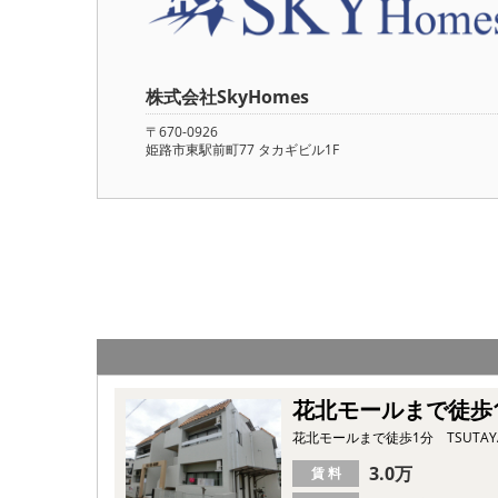
株式会社SkyHomes
〒670-0926
姫路市東駅前町77 タカギビル1F
花北モールまで徒歩1
花北モールまで徒歩1分 TSUTA
3.0万
賃 料