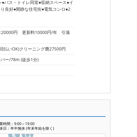
ン
バス・トイレ同室
収納スペース
イ
たり良好
閑静な住宅街
電気コンロ
2
0000円 更新料10000円/年 引落
払いOK)クリーニング費27500円
パー/78m (徒歩1分)
業時間：9:00～19:00
休日：年中無休 (年末年始を除く)