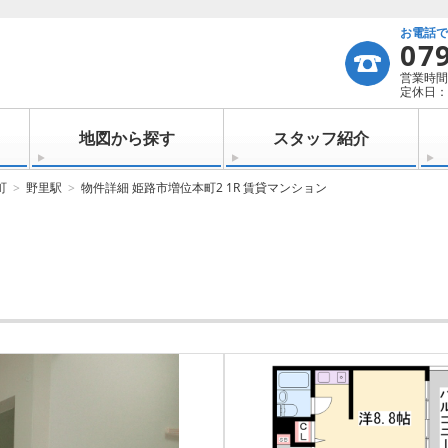
お電話
07
営業時間：
定休日：
地図から探す
スタッフ紹介
町
野里駅
物件詳細 姫路市増位本町2 1R 賃貸マンション