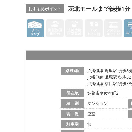
花北モールまで徒歩1分 
おすすめポイント
路線/駅
JR播但線 野里駅 徒歩8
JR播但線 砥堀駅 徒歩3
JR播但線 京口駅 徒歩3
所在地
姫路市増位本町2
種 別
マンション
現 況
空室
駐車場
無