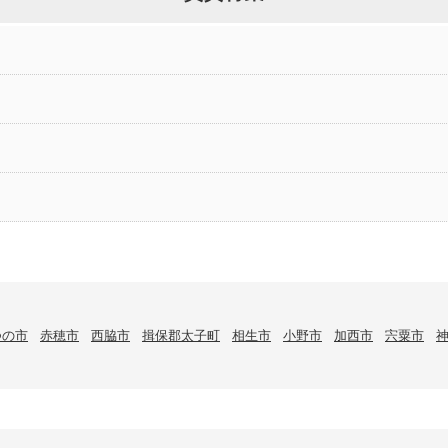
つの市
赤穂市
西脇市
揖保郡太子町
相生市
小野市
加西市
宍粟市