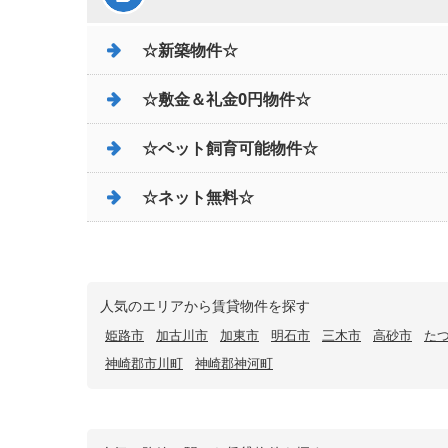
☆新築物件☆
☆敷金＆礼金0円物件☆
☆ペット飼育可能物件☆
☆ネット無料☆
人気のエリアから賃貸物件を探す
姫路市
加古川市
加東市
明石市
三木市
高砂市
た
神崎郡市川町
神崎郡神河町