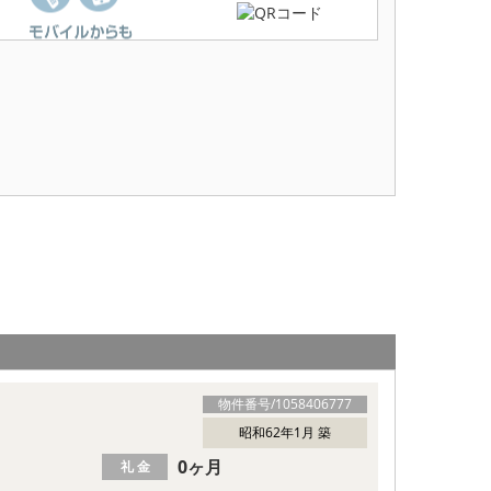
物件番号/
1058406777
昭和62年1月 築
0ヶ月
礼 金