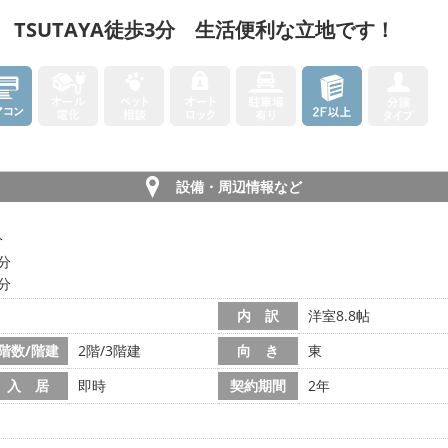
TSUTAYA徒歩3分 生活便利な立地です！
設備・周辺情報など
分
2分
3分
内 訳
洋室8.8帖
階数/階建
2階/3階建
向 き
東
入 居
即時
契約期間
2年