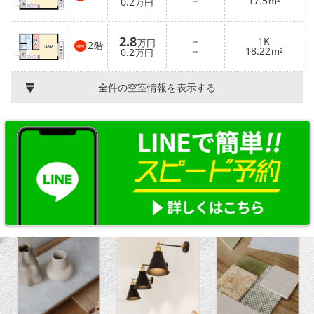
－
17.5
0.2
m²
万円
2.8
－
1K
万円
2
階
－
18.22
0.2
m²
万円
全件の空室情報を表示する