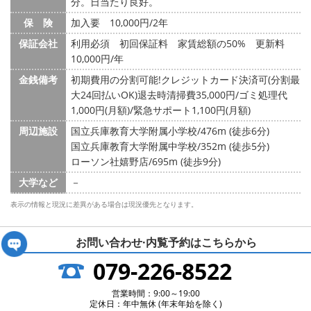
分。日当たり良好。
保 険
加入要 10,000円/2年
保証会社
利用必須 初回保証料 家賃総額の50% 更新料
10,000円/年
金銭備考
初期費用の分割可能!クレジットカード決済可(分割最
大24回払いOK)退去時清掃費35,000円/ゴミ処理代
1,000円(月額)/緊急サポート1,100円(月額)
周辺施設
国立兵庫教育大学附属小学校/476m (徒歩6分)
国立兵庫教育大学附属中学校/352m (徒歩5分)
ローソン社嬉野店/695m (徒歩9分)
大学など
－
表示の情報と現況に差異がある場合は現況優先となります。
お問い合わせ·内覧予約は
こちらから
079-226-8522
営業時間：9:00～19:00
定休日：年中無休 (年末年始を除く)