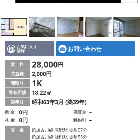
地図から探す
スタッフ紹介
店舗情報·アクセス
会社概要
お気に入り
お問い合わせ
登録
メールでお問い合わせ
28,000
円
賃 料
2,000円
共益費
1K
間取り
18.22㎡
専有面積
昭和63年3月 (築39年)
築年月
0円
－
敷 金
保証金
0円
－
礼 金
解約引
交 通
JR加古川線 滝野駅 徒歩57分
JR加古川線 社町駅 徒歩56分