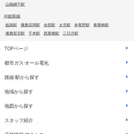
山陽網干駅
JR姫新線
姫路駅
播磨高岡駅
余部駅
太市駅
本竜野駅
東觜崎駅
播磨新宮駅
千本駅
西栗栖駅
三日月駅
TOPページ
都市ガス·オール電化
路線·駅から探す
地域から探す
地図から探す
スタッフ紹介