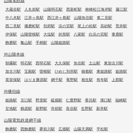
山陽電鉄線
大蔵谷駅
人丸前駅
山陽明石駅
西新町駅
林崎松江海岸駅
藤江駅
中八木駅
江井ヶ島駅
西江井ヶ島駅
山陽魚住駅
東二見駅
西二見駅
播磨町駅
別府駅
浜の宮駅
尾上の松駅
高砂駅
荒井駅
伊保駅
山陽曽根駅
大塩駅
的形駅
八家駅
白浜の宮駅
妻鹿駅
飾磨駅
亀山駅
手柄駅
山陽姫路駅
JR山陽本線
朝霧駅
明石駅
西明石駅
大久保駅
魚住駅
土山駅
東加古川駅
加古川駅
宝殿駅
曽根駅
ひめじ別所駅
御着駅
東姫路駅
姫路駅
英賀保駅
はりま勝原駅
網干駅
竜野駅
相生駅
有年駅
上郡駅
JR播但線
姫路駅
京口駅
野里駅
砥堀駅
仁豊野駅
香呂駅
溝口駅
福崎駅
甘地駅
鶴居駅
新野駅
寺前駅
長谷駅
生野駅
新井駅
山陽電気鉄道網干線
飾磨駅
西飾磨駅
夢前川駅
広畑駅
山陽天満駅
平松駅