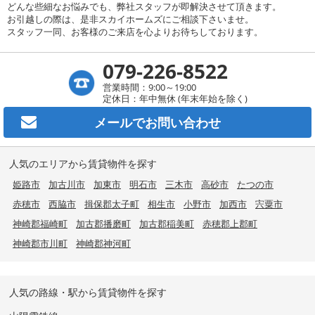
どんな些細なお悩みでも、弊社スタッフが即解決させて頂きます。
お引越しの際は、是非スカイホームズにご相談下さいませ。
スタッフ一同、お客様のご来店を心よりお待ちしております。
079-226-8522
営業時間：9:00～19:00
定休日：年中無休 (年末年始を除く)
メールで
お問い合わせ
人気のエリアから賃貸物件を探す
姫路市
加古川市
加東市
明石市
三木市
高砂市
たつの市
赤穂市
西脇市
揖保郡太子町
相生市
小野市
加西市
宍粟市
神崎郡福崎町
加古郡播磨町
加古郡稲美町
赤穂郡上郡町
神崎郡市川町
神崎郡神河町
人気の路線・駅から賃貸物件を探す