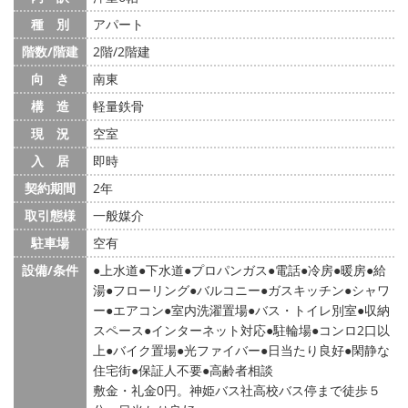
種 別
アパート
階数/階建
2階/2階建
向 き
南東
構 造
軽量鉄骨
現 況
空室
入 居
即時
契約期間
2年
取引態様
一般媒介
駐車場
空有
設備/条件
上水道
下水道
プロパンガス
電話
冷房
暖房
給
湯
フローリング
バルコニー
ガスキッチン
シャワ
ー
エアコン
室内洗濯置場
バス・トイレ別室
収納
スペース
インターネット対応
駐輪場
コンロ2口以
上
バイク置場
光ファイバー
日当たり良好
閑静な
住宅街
保証人不要
高齢者相談
敷金・礼金0円。神姫バス社高校バス停まで徒歩５