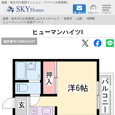
×
姫路・加古川の賃貸マンション・アパートお部屋探し
問い合わせ
お気に入り
TOPページ
姫路・加古川のお部屋探しはスカイホームズ
加東市
山国
滝野駅
ヒューマンハイツⅠ 賃貸アパート
都市ガス·オール電化
ヒューマンハイツⅠ
物件番号/
1058414197
☆新築物件☆
☆敷金＆礼金0円物件☆
☆ペット飼育可能物件☆
☆ネット無料☆
路線·駅から探す
地域から探す