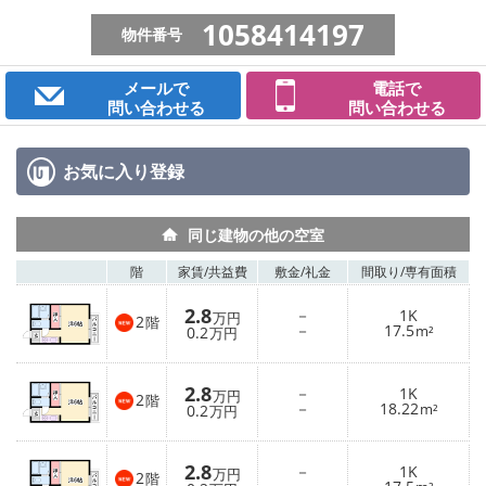
1058414197
物件番号
メールで
電話で
問い合わせる
問い合わせる
お気に入り
登録
同じ建物の他の空室
階
家賃/
共益費
敷金/
礼金
間取り/
専有面積
2.8
－
1K
万円
2
階
－
17.5
0.2
m²
万円
2.8
－
1K
万円
2
階
－
18.22
0.2
m²
万円
2.8
－
1K
万円
2
階