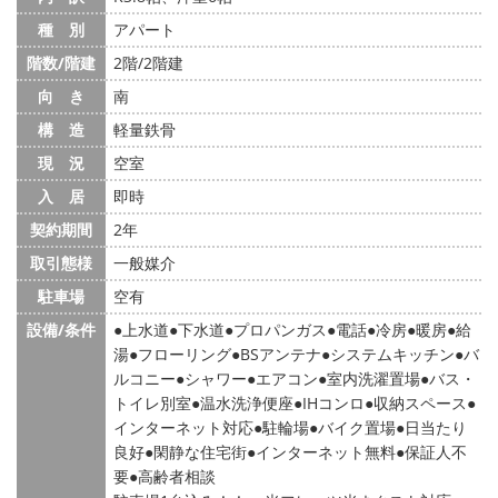
種 別
アパート
階数/階建
2階/2階建
向 き
南
構 造
軽量鉄骨
現 況
空室
入 居
即時
契約期間
2年
取引態様
一般媒介
駐車場
空有
設備/条件
上水道
下水道
プロパンガス
電話
冷房
暖房
給
湯
フローリング
BSアンテナ
システムキッチン
バ
ルコニー
シャワー
エアコン
室内洗濯置場
バス・
トイレ別室
温水洗浄便座
IHコンロ
収納スペース
インターネット対応
駐輪場
バイク置場
日当たり
良好
閑静な住宅街
インターネット無料
保証人不
要
高齢者相談