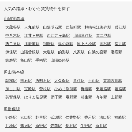
人気の路線・駅から賃貸物件を探す
山陽電鉄線
大蔵谷駅
人丸前駅
山陽明石駅
西新町駅
林崎松江海岸駅
藤江駅
中八木駅
江井ヶ島駅
西江井ヶ島駅
山陽魚住駅
東二見駅
西二見駅
播磨町駅
別府駅
浜の宮駅
尾上の松駅
高砂駅
荒井駅
伊保駅
山陽曽根駅
大塩駅
的形駅
八家駅
白浜の宮駅
妻鹿駅
飾磨駅
亀山駅
手柄駅
山陽姫路駅
JR山陽本線
朝霧駅
明石駅
西明石駅
大久保駅
魚住駅
土山駅
東加古川駅
加古川駅
宝殿駅
曽根駅
ひめじ別所駅
御着駅
東姫路駅
姫路駅
英賀保駅
はりま勝原駅
網干駅
竜野駅
相生駅
有年駅
上郡駅
JR播但線
姫路駅
京口駅
野里駅
砥堀駅
仁豊野駅
香呂駅
溝口駅
福崎駅
甘地駅
鶴居駅
新野駅
寺前駅
長谷駅
生野駅
新井駅