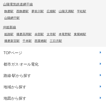
山陽電気鉄道網干線
飾磨駅
西飾磨駅
夢前川駅
広畑駅
山陽天満駅
平松駅
山陽網干駅
JR姫新線
姫路駅
播磨高岡駅
余部駅
太市駅
本竜野駅
東觜崎駅
播磨新宮駅
千本駅
西栗栖駅
三日月駅
TOPページ
都市ガス·オール電化
路線·駅から探す
地域から探す
地図から探す