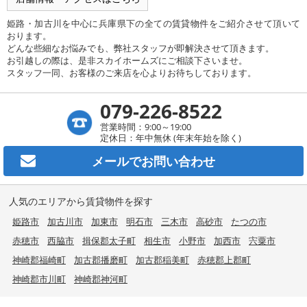
姫路・加古川を中心に兵庫県下の全ての賃貸物件をご紹介させて頂いて
おります。
どんな些細なお悩みでも、弊社スタッフが即解決させて頂きます。
お引越しの際は、是非スカイホームズにご相談下さいませ。
スタッフ一同、お客様のご来店を心よりお待ちしております。
079-226-8522
営業時間：9:00～19:00
定休日：年中無休 (年末年始を除く)
メールで
お問い合わせ
人気のエリアから賃貸物件を探す
姫路市
加古川市
加東市
明石市
三木市
高砂市
たつの市
赤穂市
西脇市
揖保郡太子町
相生市
小野市
加西市
宍粟市
神崎郡福崎町
加古郡播磨町
加古郡稲美町
赤穂郡上郡町
神崎郡市川町
神崎郡神河町