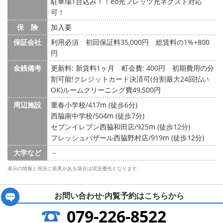
駐車場1台込み！！eo光フレッツ光ネクスト対応
可！
保 険
加入要
保証会社
利用必須 初回保証料35,000円 総賃料の1%+800
円
金銭備考
更新料: 新賃料1ヶ月
町会費: 400円
初期費用の分
割可能!クレジットカード決済可(分割最大24回払い
OK)ルームクリーニング費49,500円
周辺施設
重春小学校/417m (徒歩6分)
西脇南中学校/504m (徒歩7分)
セブンイレブン西脇和田店/925m (徒歩12分)
フレッシュバザール西脇野村店/919m (徒歩12分)
大学など
－
表示の情報と現況に差異がある場合は現況優先となります。
お問い合わせ·内覧予約は
こちらから
079-226-8522