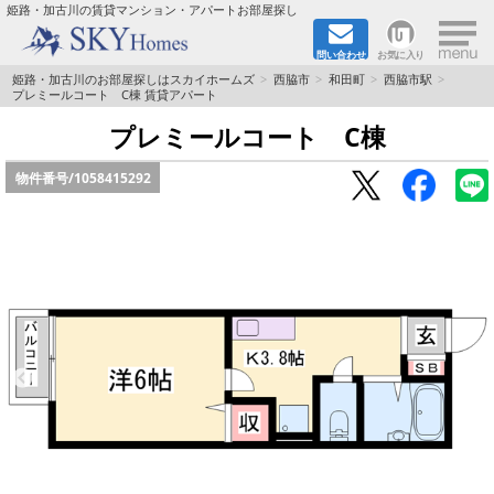
×
姫路・加古川の賃貸マンション・アパートお部屋探し
問い合わせ
お気に入り
TOPページ
姫路・加古川のお部屋探しはスカイホームズ
西脇市
和田町
西脇市駅
プレミールコート C棟 賃貸アパート
都市ガス·オール電化
プレミールコート C棟
物件番号/
1058415292
☆新築物件☆
☆敷金＆礼金0円物件☆
☆ペット飼育可能物件☆
☆ネット無料☆
路線·駅から探す
地域から探す