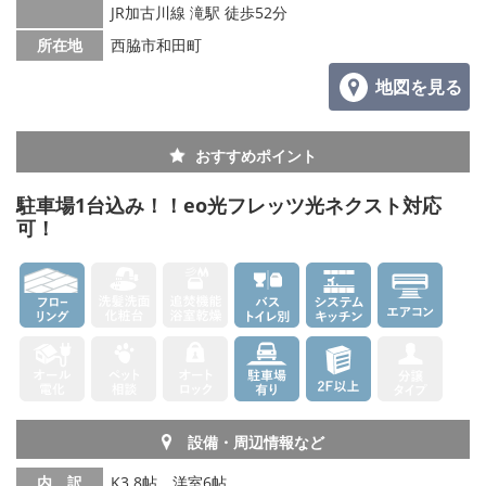
JR加古川線 滝駅 徒歩52分
所在地
西脇市和田町
地図を見る
おすすめポイント
駐車場1台込み！！eo光フレッツ光ネクスト対応
可！
設備・周辺情報など
内 訳
K3.8帖、洋室6帖