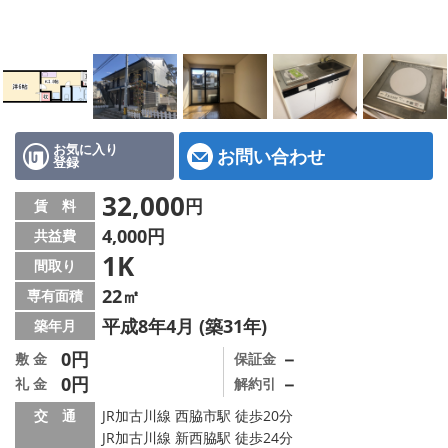
地図から探す
スタッフ紹介
店舗情報·アクセス
会社概要
お気に入り
お問い合わせ
登録
メールでお問い合わせ
32,000
円
賃 料
4,000円
共益費
1K
間取り
22㎡
専有面積
平成8年4月 (築31年)
築年月
0円
－
敷 金
保証金
0円
－
礼 金
解約引
交 通
JR加古川線 西脇市駅 徒歩20分
JR加古川線 新西脇駅 徒歩24分