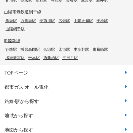
山陽電気鉄道網干線
飾磨駅
西飾磨駅
夢前川駅
広畑駅
山陽天満駅
平松駅
山陽網干駅
JR姫新線
姫路駅
播磨高岡駅
余部駅
太市駅
本竜野駅
東觜崎駅
播磨新宮駅
千本駅
西栗栖駅
三日月駅
TOPページ
都市ガス·オール電化
路線·駅から探す
地域から探す
地図から探す