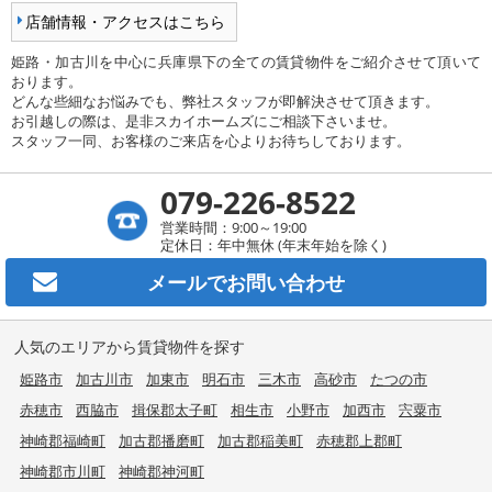
店舗情報・アクセスはこちら
姫路・加古川を中心に兵庫県下の全ての賃貸物件をご紹介させて頂いて
おります。
どんな些細なお悩みでも、弊社スタッフが即解決させて頂きます。
お引越しの際は、是非スカイホームズにご相談下さいませ。
スタッフ一同、お客様のご来店を心よりお待ちしております。
079-226-8522
営業時間：9:00～19:00
定休日：年中無休 (年末年始を除く)
メールで
お問い合わせ
人気のエリアから賃貸物件を探す
姫路市
加古川市
加東市
明石市
三木市
高砂市
たつの市
赤穂市
西脇市
揖保郡太子町
相生市
小野市
加西市
宍粟市
神崎郡福崎町
加古郡播磨町
加古郡稲美町
赤穂郡上郡町
神崎郡市川町
神崎郡神河町