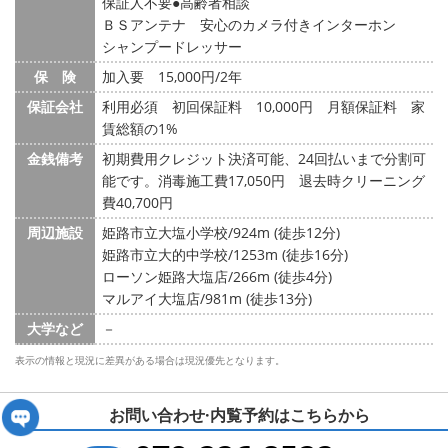
保証人不要
高齢者相談
ＢＳアンテナ 安心のカメラ付きインターホン
シャンプードレッサー
保 険
加入要 15,000円/2年
保証会社
利用必須 初回保証料 10,000円 月額保証料 家
賃総額の1%
金銭備考
初期費用クレジット決済可能、24回払いまで分割可
能です。消毒施工費17,050円 退去時クリーニング
費40,700円
周辺施設
姫路市立大塩小学校/924m (徒歩12分)
姫路市立大的中学校/1253m (徒歩16分)
ローソン姫路大塩店/266m (徒歩4分)
マルアイ大塩店/981m (徒歩13分)
大学など
－
表示の情報と現況に差異がある場合は現況優先となります。
お問い合わせ·内覧予約は
こちらから