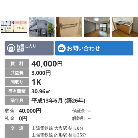
地図から探す
スタッフ紹介
店舗情報·アクセス
会社概要
お気に入り
お問い合わせ
登録
メールでお問い合わせ
40,000
円
賃 料
3,000円
共益費
1K
間取り
30.96㎡
専有面積
平成13年6月 (築26年)
築年月
40,000円
－
敷 金
保証金
0円
－
礼 金
解約引
交 通
山陽電鉄線 大塩駅 徒歩8分
山陽電鉄線 的形駅 徒歩25分