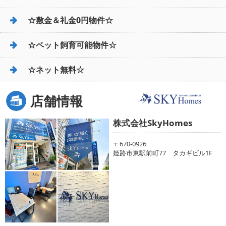
☆敷金＆礼金0円物件☆
☆ペット飼育可能物件☆
☆ネット無料☆
店舗情報
株式会社SkyHomes
〒670-0926
姫路市東駅前町77 タカギビル1F