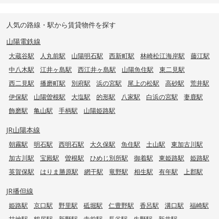
人気の路線・駅から賃貸物件を探す
山陽電鉄線
大蔵谷駅
人丸前駅
山陽明石駅
西新町駅
林崎松江海岸駅
藤江駅
中八木駅
江井ヶ島駅
西江井ヶ島駅
山陽魚住駅
東二見駅
西二見駅
播磨町駅
別府駅
浜の宮駅
尾上の松駅
高砂駅
荒井駅
伊保駅
山陽曽根駅
大塩駅
的形駅
八家駅
白浜の宮駅
妻鹿駅
飾磨駅
亀山駅
手柄駅
山陽姫路駅
JR山陽本線
朝霧駅
明石駅
西明石駅
大久保駅
魚住駅
土山駅
東加古川駅
加古川駅
宝殿駅
曽根駅
ひめじ別所駅
御着駅
東姫路駅
姫路駅
英賀保駅
はりま勝原駅
網干駅
竜野駅
相生駅
有年駅
上郡駅
JR播但線
姫路駅
京口駅
野里駅
砥堀駅
仁豊野駅
香呂駅
溝口駅
福崎駅
甘地駅
鶴居駅
新野駅
寺前駅
長谷駅
生野駅
新井駅