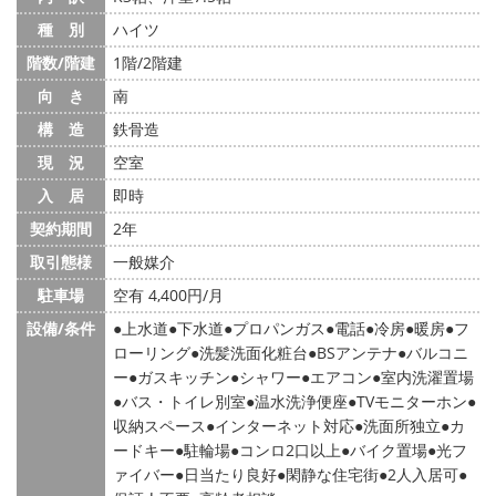
種 別
ハイツ
階数/階建
1階/2階建
向 き
南
構 造
鉄骨造
現 況
空室
入 居
即時
契約期間
2年
取引態様
一般媒介
駐車場
空有 4,400円/月
設備/条件
上水道
下水道
プロパンガス
電話
冷房
暖房
フ
ローリング
洗髪洗面化粧台
BSアンテナ
バルコニ
ー
ガスキッチン
シャワー
エアコン
室内洗濯置場
バス・トイレ別室
温水洗浄便座
TVモニターホン
収納スペース
インターネット対応
洗面所独立
カ
ードキー
駐輪場
コンロ2口以上
バイク置場
光フ
ァイバー
日当たり良好
閑静な住宅街
2人入居可