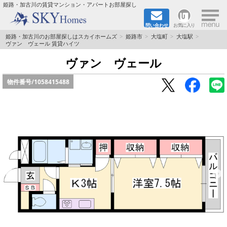
×
姫路・加古川の賃貸マンション・アパートお部屋探し
問い合わせ
お気に入り
TOPページ
姫路・加古川のお部屋探しはスカイホームズ
姫路市
大塩町
大塩駅
ヴァン ヴェール 賃貸ハイツ
都市ガス·オール電化
ヴァン ヴェール
物件番号/
1058415488
☆新築物件☆
☆敷金＆礼金0円物件☆
☆ペット飼育可能物件☆
☆ネット無料☆
路線·駅から探す
地域から探す