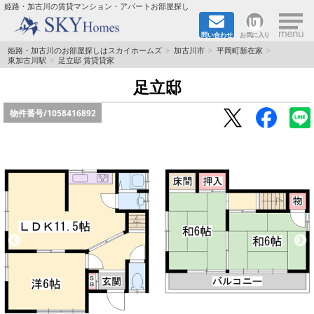
×
姫路・加古川の賃貸マンション・アパートお部屋探し
問い合わせ
お気に入り
TOPページ
姫路・加古川のお部屋探しはスカイホームズ
加古川市
平岡町新在家
東加古川駅
足立邸 賃貸貸家
都市ガス·オール電化
足立邸
物件番号/
1058416892
☆新築物件☆
☆敷金＆礼金0円物件☆
☆ペット飼育可能物件☆
☆ネット無料☆
路線·駅から探す
地域から探す