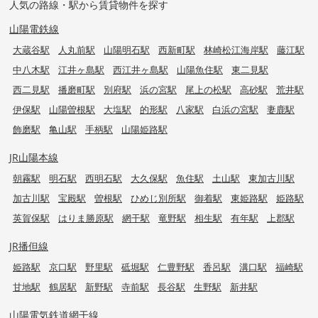
人気の路線・駅から賃貸物件を探す
山陽電鉄線
大蔵谷駅
人丸前駅
山陽明石駅
西新町駅
林崎松江海岸駅
藤江駅
中八木駅
江井ヶ島駅
西江井ヶ島駅
山陽魚住駅
東二見駅
西二見駅
播磨町駅
別府駅
浜の宮駅
尾上の松駅
高砂駅
荒井駅
伊保駅
山陽曽根駅
大塩駅
的形駅
八家駅
白浜の宮駅
妻鹿駅
飾磨駅
亀山駅
手柄駅
山陽姫路駅
JR山陽本線
朝霧駅
明石駅
西明石駅
大久保駅
魚住駅
土山駅
東加古川駅
加古川駅
宝殿駅
曽根駅
ひめじ別所駅
御着駅
東姫路駅
姫路駅
英賀保駅
はりま勝原駅
網干駅
竜野駅
相生駅
有年駅
上郡駅
JR播但線
姫路駅
京口駅
野里駅
砥堀駅
仁豊野駅
香呂駅
溝口駅
福崎駅
甘地駅
鶴居駅
新野駅
寺前駅
長谷駅
生野駅
新井駅
山陽電気鉄道網干線