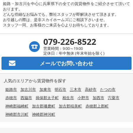
姫路・加古川を中心に兵庫県下の全ての賃貸物件をご紹介させて頂いて
おります。
どんな些細なお悩みでも、弊社スタッフが即解決させて頂きます。
お引越しの際は、是非スカイホームズにご相談下さいませ。
スタッフ一同、お客様のご来店を心よりお待ちしております。
079-226-8522
営業時間：9:00～19:00
定休日：年中無休 (年末年始を除く)
メールで
お問い合わせ
人気のエリアから賃貸物件を探す
姫路市
加古川市
加東市
明石市
三木市
高砂市
たつの市
赤穂市
西脇市
揖保郡太子町
相生市
小野市
加西市
宍粟市
神崎郡福崎町
加古郡播磨町
加古郡稲美町
赤穂郡上郡町
神崎郡市川町
神崎郡神河町