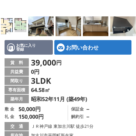
地図から探す
スタッフ紹介
店舗情報·アクセス
会社概要
お気に入り
お問い合わせ
登録
メールでお問い合わせ
39,000
円
賃 料
0円
共益費
3LDK
間取り
64.58㎡
専有面積
昭和52年11月 (築49年)
築年月
50,000円
－
敷 金
保証金
150,000円
－
礼 金
解約引
交 通
ＪＲ神戸線 東加古川駅 徒歩21分
所在地
加古川市平岡町新在家