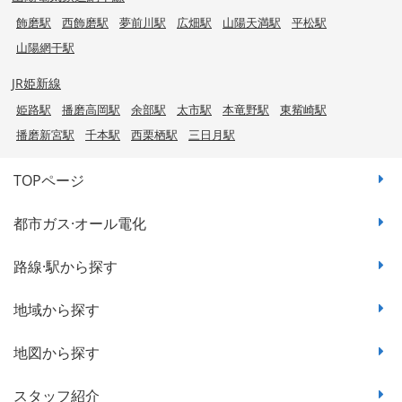
飾磨駅
西飾磨駅
夢前川駅
広畑駅
山陽天満駅
平松駅
山陽網干駅
JR姫新線
姫路駅
播磨高岡駅
余部駅
太市駅
本竜野駅
東觜崎駅
播磨新宮駅
千本駅
西栗栖駅
三日月駅
TOPページ
都市ガス·オール電化
路線·駅から探す
地域から探す
地図から探す
スタッフ紹介