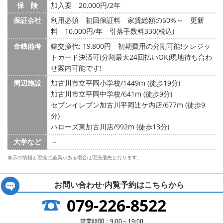
保 険
加入要 20,000円/2年
保証会社
利用必須 初回保証料 家賃総額の50%～ 更新
料 10,000円/年 引落手数料330(税込)
金銭備考
鍵交換代: 19,800円
初期費用の分割可能!クレジッ
トカード決済可(分割最大24回払いOK)現地待ち合わ
せ案内可能です!
周辺施設
加古川市立平岡小学校/1449m (徒歩19分)
加古川市立平岡中学校/641m (徒歩9分)
セブンイレブン加古川平岡辻ケ内店/677m (徒歩9
分)
ハローズ東加古川店/992m (徒歩13分)
大学など
－
表示の情報と現況に差異がある場合は現況優先となります。
お問い合わせ·内覧予約は
こちらから
079-226-8522
営業時間：9:00～19:00