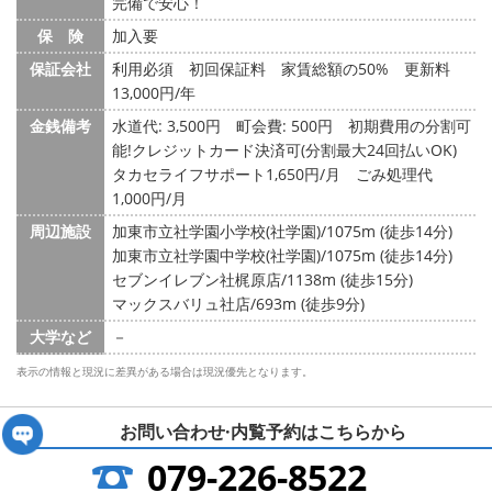
完備で安心！
保 険
加入要
保証会社
利用必須 初回保証料 家賃総額の50% 更新料
13,000円/年
金銭備考
水道代: 3,500円
町会費: 500円
初期費用の分割可
能!クレジットカード決済可(分割最大24回払いOK)
タカセライフサポート1,650円/月 ごみ処理代
1,000円/月
周辺施設
加東市立社学園小学校(社学園)/1075m (徒歩14分)
加東市立社学園中学校(社学園)/1075m (徒歩14分)
セブンイレブン社梶原店/1138m (徒歩15分)
マックスバリュ社店/693m (徒歩9分)
大学など
－
表示の情報と現況に差異がある場合は現況優先となります。
お問い合わせ·内覧予約は
こちらから
079-226-8522