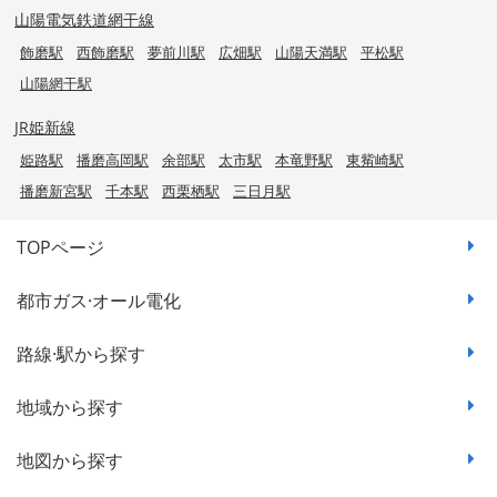
山陽電気鉄道網干線
飾磨駅
西飾磨駅
夢前川駅
広畑駅
山陽天満駅
平松駅
山陽網干駅
JR姫新線
姫路駅
播磨高岡駅
余部駅
太市駅
本竜野駅
東觜崎駅
播磨新宮駅
千本駅
西栗栖駅
三日月駅
TOPページ
都市ガス·オール電化
路線·駅から探す
地域から探す
地図から探す