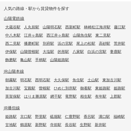
人気の路線・駅から賃貸物件を探す
山陽電鉄線
大蔵谷駅
人丸前駅
山陽明石駅
西新町駅
林崎松江海岸駅
藤江駅
中八木駅
江井ヶ島駅
西江井ヶ島駅
山陽魚住駅
東二見駅
西二見駅
播磨町駅
別府駅
浜の宮駅
尾上の松駅
高砂駅
荒井駅
伊保駅
山陽曽根駅
大塩駅
的形駅
八家駅
白浜の宮駅
妻鹿駅
飾磨駅
亀山駅
手柄駅
山陽姫路駅
JR山陽本線
朝霧駅
明石駅
西明石駅
大久保駅
魚住駅
土山駅
東加古川駅
加古川駅
宝殿駅
曽根駅
ひめじ別所駅
御着駅
東姫路駅
姫路駅
英賀保駅
はりま勝原駅
網干駅
竜野駅
相生駅
有年駅
上郡駅
JR播但線
姫路駅
京口駅
野里駅
砥堀駅
仁豊野駅
香呂駅
溝口駅
福崎駅
甘地駅
鶴居駅
新野駅
寺前駅
長谷駅
生野駅
新井駅