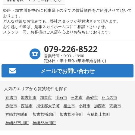
姫路・加古川を中心に兵庫県下の全ての賃貸物件をご紹介させて頂いて
おります。
どんな些細なお悩みでも、弊社スタッフが即解決させて頂きます。
お引越しの際は、是非スカイホームズにご相談下さいませ。
スタッフ一同、お客様のご来店を心よりお待ちしております。
079-226-8522
営業時間：9:00～19:00
定休日：年中無休 (年末年始を除く)
メールで
お問い合わせ
人気のエリアから賃貸物件を探す
姫路市
加古川市
加東市
明石市
三木市
高砂市
たつの市
赤穂市
西脇市
揖保郡太子町
相生市
小野市
加西市
宍粟市
神崎郡福崎町
加古郡播磨町
加古郡稲美町
赤穂郡上郡町
神崎郡市川町
神崎郡神河町