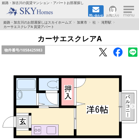
×
姫路・加古川の賃貸マンション・アパートお部屋探し
問い合わせ
お気に入り
TOPページ
姫路・加古川のお部屋探しはスカイホームズ
加東市
社
滝野駅
カーサエスクレアA 賃貸アパート
都市ガス·オール電化
カーサエスクレアA
物件番号/
1058425983
☆新築物件☆
☆敷金＆礼金0円物件☆
☆ペット飼育可能物件☆
☆ネット無料☆
路線·駅から探す
地域から探す