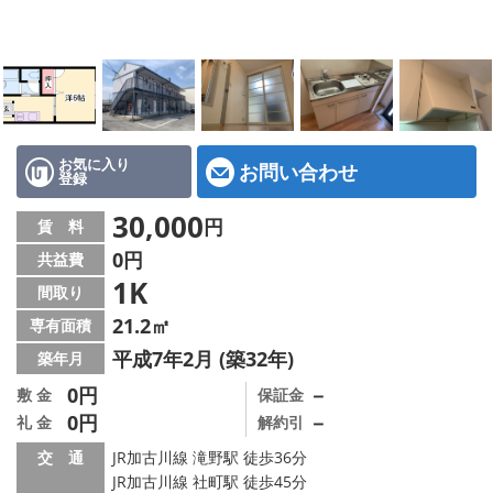
地図から探す
スタッフ紹介
店舗情報·アクセス
会社概要
お気に入り
お問い合わせ
登録
メールでお問い合わせ
30,000
円
賃 料
0円
共益費
1K
間取り
21.2㎡
専有面積
平成7年2月 (築32年)
築年月
0円
－
敷 金
保証金
0円
－
礼 金
解約引
交 通
JR加古川線 滝野駅 徒歩36分
JR加古川線 社町駅 徒歩45分