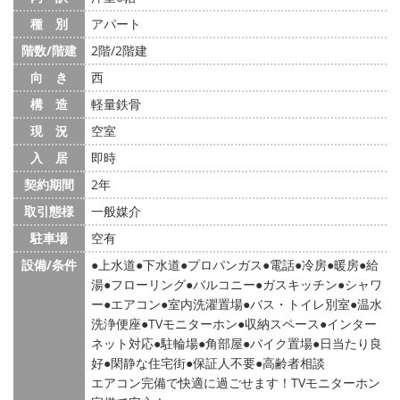
種 別
アパート
階数/階建
2階/2階建
向 き
西
構 造
軽量鉄骨
現 況
空室
入 居
即時
契約期間
2年
取引態様
一般媒介
駐車場
空有
設備/条件
上水道
下水道
プロパンガス
電話
冷房
暖房
給
湯
フローリング
バルコニー
ガスキッチン
シャワ
ー
エアコン
室内洗濯置場
バス・トイレ別室
温水
洗浄便座
TVモニターホン
収納スペース
インター
ネット対応
駐輪場
角部屋
バイク置場
日当たり良
好
閑静な住宅街
保証人不要
高齢者相談
エアコン完備で快適に過ごせます！TVモニターホン