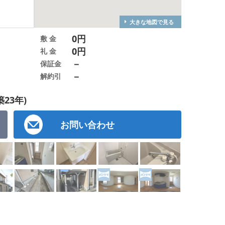
大きな地図で見る
0円
敷 金
0円
礼 金
－
保証金
－
解約引
築23年)
お問い合わせ