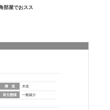
角部屋でおスス
構 造
木造
取引態様
一般媒介