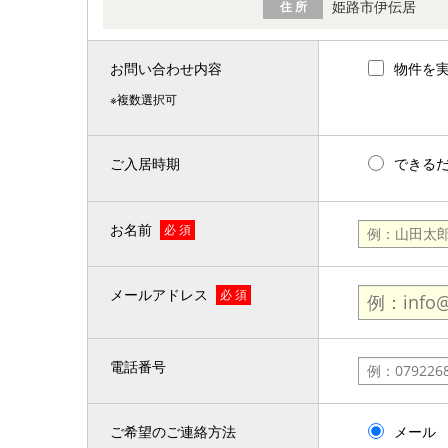
姫路市伊伝居
住 所
お問い合わせ内容
物件を
※複数選択可
ご入居時期
できる
お名前
必 須
メールアドレス
必 須
電話番号
ご希望のご連絡方法
メール