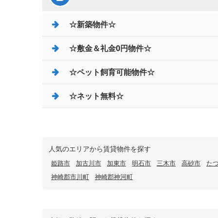
☆新築物件☆
☆敷金＆礼金0円物件☆
☆ペット飼育可能物件☆
☆ネット無料☆
人気のエリアから賃貸物件を探す
姫路市
加古川市
加東市
明石市
三木市
高砂市
た
神崎郡市川町
神崎郡神河町