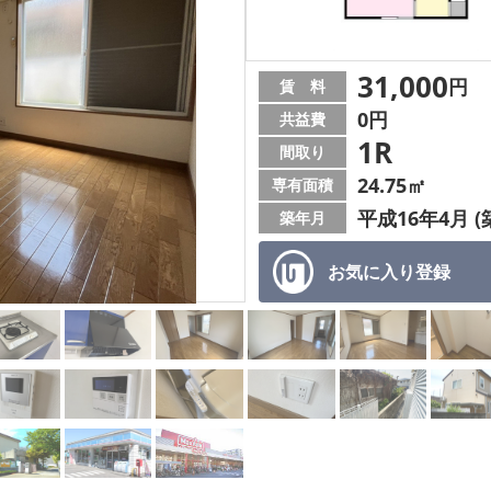
31,000
円
賃 料
0円
共益費
1R
間取り
24.75㎡
専有面積
平成16年4月 (
築年月
お気に入り
登録