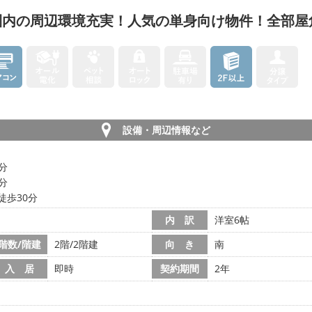
圏内の周辺環境充実！人気の単身向け物件！全部屋
設備・周辺情報など
9分
3分
徒歩30分
内 訳
洋室6帖
階数/階建
2階/2階建
向 き
南
入 居
即時
契約期間
2年