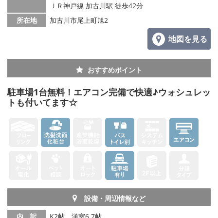
ＪＲ神戸線 加古川駅 徒歩42分
所在地
加古川市尾上町旭2
地図を見る
おすすめポイント
駐車場1台無料！エアコン完備で快適♪ウォシュレッ
トも付いてます☆
設備・周辺情報など
内 訳
K2帖、洋室6.7帖