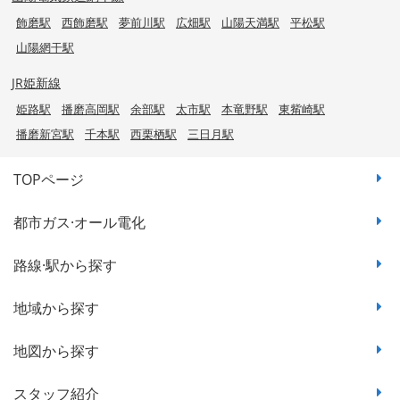
飾磨駅
西飾磨駅
夢前川駅
広畑駅
山陽天満駅
平松駅
山陽網干駅
JR姫新線
姫路駅
播磨高岡駅
余部駅
太市駅
本竜野駅
東觜崎駅
播磨新宮駅
千本駅
西栗栖駅
三日月駅
TOPページ
都市ガス·オール電化
路線·駅から探す
地域から探す
地図から探す
スタッフ紹介