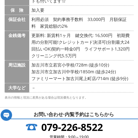
トも付いてます☆
保 険
加入要
保証会社
利用必須 契約事務手数料 33,000円 月額保証
料 家賃総額の2%
金銭備考
更新料: 新賃料1ヶ月
鍵交換代: 16,500円
初期費
用の分割可能!クレジットカード決済可(分割最大24
回払いOK)契約一時金0円 ライフサポート1,320円
クリーニング代5.5万円
周辺施設
加古川市立若宮小学校/728m (徒歩10分)
加古川市立加古川中学校/1850m (徒歩24分)
ファミリーマート加古川尾上町店/714m (徒歩9分)
大学など
－
表示の情報と現況に差異がある場合は現況優先となります。
お問い合わせ·内覧予約は
こちらから
079-226-8522
営業時間：9:00～19:00