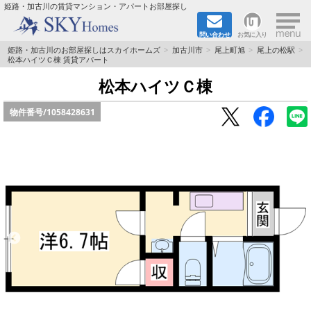
×
姫路・加古川の賃貸マンション・アパートお部屋探し
問い合わせ
お気に入り
TOPページ
姫路・加古川のお部屋探しはスカイホームズ
加古川市
尾上町旭
尾上の松駅
松本ハイツＣ棟 賃貸アパート
都市ガス·オール電化
松本ハイツＣ棟
物件番号/
1058428631
☆新築物件☆
☆敷金＆礼金0円物件☆
☆ペット飼育可能物件☆
☆ネット無料☆
路線·駅から探す
地域から探す