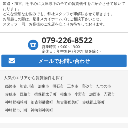
姫路・加古川を中心に兵庫県下の全ての賃貸物件をご紹介させて頂いて
おります。
どんな些細なお悩みでも、弊社スタッフが即解決させて頂きます。
お引越しの際は、是非スカイホームズにご相談下さいませ。
スタッフ一同、お客様のご来店を心よりお待ちしております。
079-226-8522
営業時間：9:00～19:00
定休日：年中無休 (年末年始を除く)
メールで
お問い合わせ
人気のエリアから賃貸物件を探す
姫路市
加古川市
加東市
明石市
三木市
高砂市
たつの市
赤穂市
西脇市
揖保郡太子町
相生市
小野市
加西市
宍粟市
神崎郡福崎町
加古郡播磨町
加古郡稲美町
赤穂郡上郡町
神崎郡市川町
神崎郡神河町