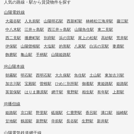
人気の路線・駅から賃貸物件を探す
山陽電鉄線
大蔵谷駅
人丸前駅
山陽明石駅
西新町駅
林崎松江海岸駅
藤江駅
中八木駅
江井ヶ島駅
西江井ヶ島駅
山陽魚住駅
東二見駅
西二見駅
播磨町駅
別府駅
浜の宮駅
尾上の松駅
高砂駅
荒井駅
伊保駅
山陽曽根駅
大塩駅
的形駅
八家駅
白浜の宮駅
妻鹿駅
飾磨駅
亀山駅
手柄駅
山陽姫路駅
JR山陽本線
朝霧駅
明石駅
西明石駅
大久保駅
魚住駅
土山駅
東加古川駅
加古川駅
宝殿駅
曽根駅
ひめじ別所駅
御着駅
東姫路駅
姫路駅
英賀保駅
はりま勝原駅
網干駅
竜野駅
相生駅
有年駅
上郡駅
JR播但線
姫路駅
京口駅
野里駅
砥堀駅
仁豊野駅
香呂駅
溝口駅
福崎駅
甘地駅
鶴居駅
新野駅
寺前駅
長谷駅
生野駅
新井駅
山陽電気鉄道網干線