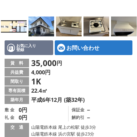
地図から探す
スタッフ紹介
店舗情報·アクセス
会社概要
お気に入り
お問い合わせ
登録
メールでお問い合わせ
35,000
円
賃 料
4,000円
共益費
1K
間取り
22.4㎡
専有面積
平成6年12月 (築32年)
築年月
0円
－
敷 金
保証金
0円
－
礼 金
解約引
交 通
山陽電鉄本線 尾上の松駅 徒歩3分
山陽電鉄本線 浜の宮駅 徒歩23分