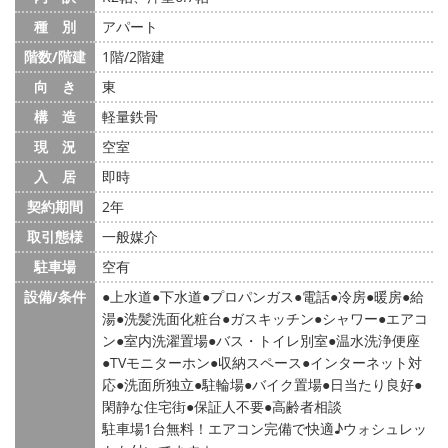
種 別
アパート
階数/階建
1階/2階建
向 き
東
構 造
軽量鉄骨
現 況
空室
入 居
即時
契約期間
2年
取引態様
一般媒介
駐車場
空有
設備/条件
上水道
下水道
プロパンガス
電話
冷房
暖房
給
湯
洗髪洗面化粧台
ガスキッチン
シャワー
エアコ
ン
室内洗濯置場
バス・トイレ別室
温水洗浄便座
TVモニターホン
収納スペース
インターネット対
応
洗面所独立
駐輪場
バイク置場
日当たり良好
閑静な住宅街
保証人不要
高齢者相談
駐車場1台無料！エアコン完備で快適♪ウォシュレッ