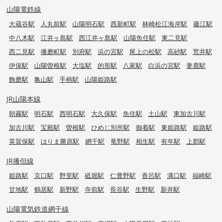
山陽電鉄線
大蔵谷駅
人丸前駅
山陽明石駅
西新町駅
林崎松江海岸駅
藤江駅
中八木駅
江井ヶ島駅
西江井ヶ島駅
山陽魚住駅
東二見駅
西二見駅
播磨町駅
別府駅
浜の宮駅
尾上の松駅
高砂駅
荒井駅
伊保駅
山陽曽根駅
大塩駅
的形駅
八家駅
白浜の宮駅
妻鹿駅
飾磨駅
亀山駅
手柄駅
山陽姫路駅
JR山陽本線
朝霧駅
明石駅
西明石駅
大久保駅
魚住駅
土山駅
東加古川駅
加古川駅
宝殿駅
曽根駅
ひめじ別所駅
御着駅
東姫路駅
姫路駅
英賀保駅
はりま勝原駅
網干駅
竜野駅
相生駅
有年駅
上郡駅
JR播但線
姫路駅
京口駅
野里駅
砥堀駅
仁豊野駅
香呂駅
溝口駅
福崎駅
甘地駅
鶴居駅
新野駅
寺前駅
長谷駅
生野駅
新井駅
山陽電気鉄道網干線