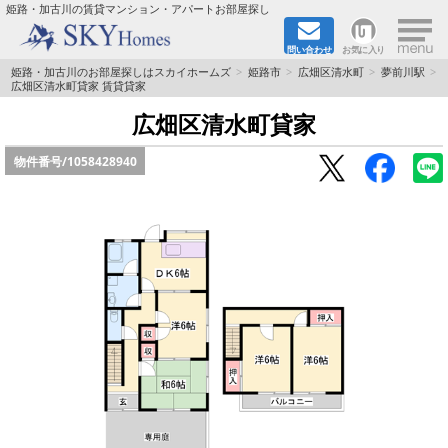
×
姫路・加古川の賃貸マンション・アパートお部屋探し
問い合わせ
お気に入り
TOPページ
姫路・加古川のお部屋探しはスカイホームズ
姫路市
広畑区清水町
夢前川駅
広畑区清水町貸家 賃貸貸家
都市ガス·オール電化
広畑区清水町貸家
物件番号/
1058428940
☆新築物件☆
☆敷金＆礼金0円物件☆
☆ペット飼育可能物件☆
☆ネット無料☆
路線·駅から探す
地域から探す