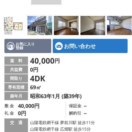
地図から探す
スタッフ紹介
店舗情報·アクセス
会社概要
お気に入り
お問い合わせ
登録
メールでお問い合わせ
40,000
円
賃 料
0円
共益費
4DK
間取り
69㎡
専有面積
昭和63年1月 (築39年)
築年月
40,000円
－
敷 金
保証金
0円
－
礼 金
解約引
交 通
山陽電鉄網干線 夢前川駅 徒歩11分
山陽電鉄網干線 広畑駅 徒歩15分