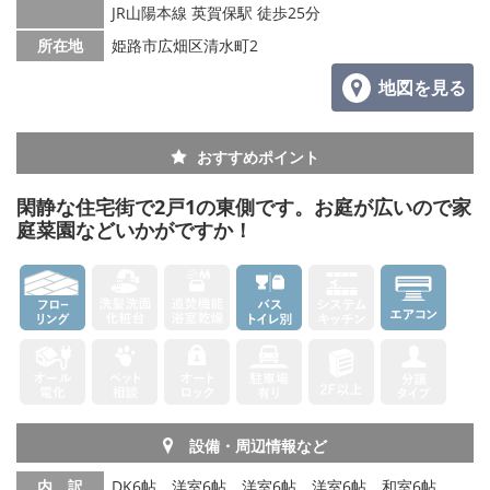
JR山陽本線 英賀保駅 徒歩25分
所在地
姫路市広畑区清水町2
地図を見る
おすすめポイント
閑静な住宅街で2戸1の東側です。お庭が広いので家
庭菜園などいかがですか！
設備・周辺情報など
内 訳
DK6帖、洋室6帖、洋室6帖、洋室6帖、和室6帖