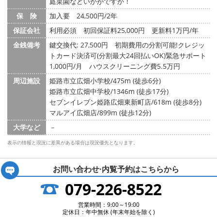
庭菜園などいかがですか！
保 険
加入要 24,500円/2年
保証会社
利用必須 初回保証料25,000円 更新料1万円/年
金銭備考
鍵交換代: 27,500円
初期費用の分割可能!クレジッ
トカード決済可(分割最大24回払いOK)緊急サポート
1,000円/月 ハウスクリーニング費5.5万円
周辺施設
姫路市立広畑小学校/475m (徒歩6分)
姫路市立広畑中学校/1346m (徒歩17分)
セブンイレブン姫路広畑東新町店/618m (徒歩8分)
マルアイ広畑店/899m (徒歩12分)
大学など
－
表示の情報と現況に差異がある場合は現況優先となります。
お問い合わせ·内覧予約は
こちらから
079-226-8522
営業時間：9:00～19:00
定休日：年中無休 (年末年始を除く)