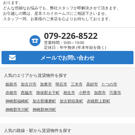
おります。
どんな些細なお悩みでも、弊社スタッフが即解決させて頂きます。
お引越しの際は、是非スカイホームズにご相談下さいませ。
スタッフ一同、お客様のご来店を心よりお待ちしております。
079-226-8522
営業時間：9:00～19:00
定休日：年中無休 (年末年始を除く)
メールで
お問い合わせ
人気のエリアから賃貸物件を探す
姫路市
加古川市
加東市
明石市
三木市
高砂市
たつの市
赤穂市
西脇市
揖保郡太子町
相生市
小野市
加西市
宍粟市
神崎郡福崎町
加古郡播磨町
加古郡稲美町
赤穂郡上郡町
神崎郡市川町
神崎郡神河町
人気の路線・駅から賃貸物件を探す