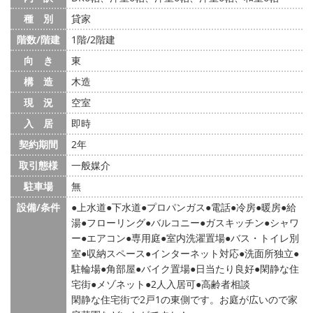
種 別
貸家
階数/階建
1階/2階建
向 き
東
構 造
木造
現 況
空室
入 居
即時
契約期間
2年
取引態様
一般媒介
駐車場
無
設備/条件
上水道
下水道
プロパンガス
電話
冷房
暖房
給
湯
フローリング
バルコニー
ガスキッチン
シャワ
ー
エアコン
専用庭
室内洗濯置場
バス・トイレ別
室
収納スペース
インターネット対応
洗面所独立
駐輪場
角部屋
バイク置場
日当たり良好
閑静な住
宅街
メゾネット
2人入居可
高齢者相談
閑静な住宅街で2戸1の東側です。お庭が広いので家