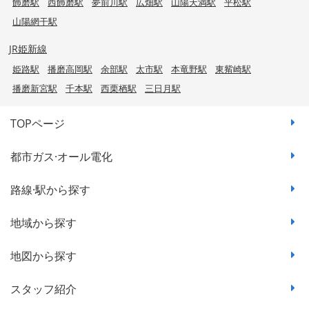
飾磨駅
西飾磨駅
夢前川駅
広畑駅
山陽天満駅
平松駅
山陽網干駅
JR姫新線
姫路駅
播磨高岡駅
余部駅
太市駅
本竜野駅
東觜崎駅
播磨新宮駅
千本駅
西栗栖駅
三日月駅
TOPページ
都市ガス·オール電化
路線·駅から探す
地域から探す
地図から探す
スタッフ紹介