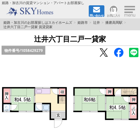
×
姫路・加古川の賃貸マンション・アパートお部屋探し
問い合わせ
お気に入り
TOPページ
姫路・加古川のお部屋探しはスカイホームズ
姫路市
辻井
播磨高岡駅
辻井六丁目二戸一貸家 賃貸貸家
都市ガス·オール電化
辻井六丁目二戸一貸家
物件番号/
1058429279
☆新築物件☆
☆敷金＆礼金0円物件☆
☆ペット飼育可能物件☆
☆ネット無料☆
路線·駅から探す
地域から探す