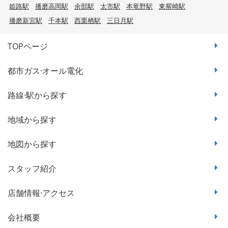
姫路駅
播磨高岡駅
余部駅
太市駅
本竜野駅
東觜崎駅
播磨新宮駅
千本駅
西栗栖駅
三日月駅
TOPページ
都市ガス·オール電化
路線·駅から探す
地域から探す
地図から探す
スタッフ紹介
店舗情報·アクセス
会社概要