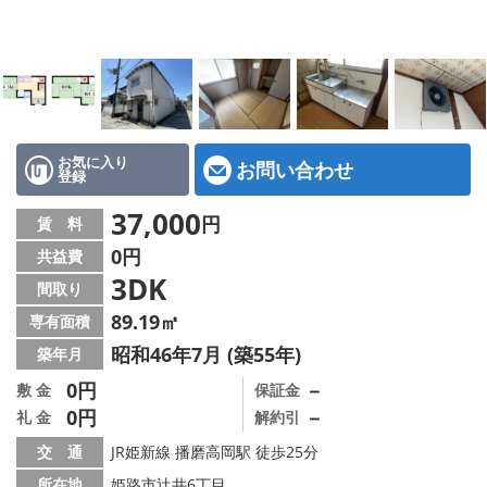
地図から探す
スタッフ紹介
店舗情報·アクセス
会社概要
お気に入り
お問い合わせ
登録
メールでお問い合わせ
37,000
円
賃 料
0円
共益費
3DK
間取り
89.19㎡
専有面積
昭和46年7月 (築55年)
築年月
0円
－
敷 金
保証金
0円
－
礼 金
解約引
交 通
JR姫新線 播磨高岡駅 徒歩25分
所在地
姫路市辻井6丁目