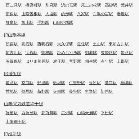
西二見駅
播磨町駅
別府駅
浜の宮駅
尾上の松駅
高砂駅
荒井駅
伊保駅
山陽曽根駅
大塩駅
的形駅
八家駅
白浜の宮駅
妻鹿駅
飾磨駅
亀山駅
手柄駅
山陽姫路駅
JR山陽本線
朝霧駅
明石駅
西明石駅
大久保駅
魚住駅
土山駅
東加古川駅
加古川駅
宝殿駅
曽根駅
ひめじ別所駅
御着駅
東姫路駅
姫路駅
英賀保駅
はりま勝原駅
網干駅
竜野駅
相生駅
有年駅
上郡駅
JR播但線
姫路駅
京口駅
野里駅
砥堀駅
仁豊野駅
香呂駅
溝口駅
福崎駅
甘地駅
鶴居駅
新野駅
寺前駅
長谷駅
生野駅
新井駅
山陽電気鉄道網干線
飾磨駅
西飾磨駅
夢前川駅
広畑駅
山陽天満駅
平松駅
山陽網干駅
JR姫新線