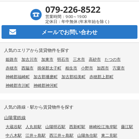
079-226-8522
営業時間：9:00～19:00
定休日：年中無休 (年末年始を除く)
メールで
お問い合わせ
人気のエリアから賃貸物件を探す
姫路市
加古川市
加東市
明石市
三木市
高砂市
たつの市
赤穂市
西脇市
揖保郡太子町
相生市
小野市
加西市
宍粟市
神崎郡福崎町
加古郡播磨町
加古郡稲美町
赤穂郡上郡町
神崎郡市川町
神崎郡神河町
人気の路線・駅から賃貸物件を探す
山陽電鉄線
大蔵谷駅
人丸前駅
山陽明石駅
西新町駅
林崎松江海岸駅
藤江駅
中八木駅
江井ヶ島駅
西江井ヶ島駅
山陽魚住駅
東二見駅