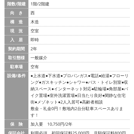
階数/階建
1階/2階建
向 き
西
構 造
木造
現 況
空室
入 居
即時
契約期間
2年
取引態様
一般媒介
駐車場
空有
設備/条件
上水道
下水道
プロパンガス
電話
給湯
フローリ
ング
ガスキッチン
シャワー
バス・トイレ別室
収
納スペース
インターネット対応
駐輪場
角部屋
バ
イク置場
室外洗濯置場
日当たり良好
閑静な住宅
街
メゾネット
2人入居可
高齢者相談
敷金・礼金0円！敷地内2台分駐車スペースありま
す！
保 険
加入要 10,750円/2年
保証会社
利用必須 初回保証料25,000円 月額保証料800円