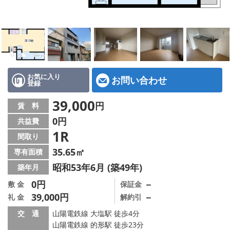
地図から探す
スタッフ紹介
店舗情報·アクセス
会社概要
お気に入り
お問い合わせ
登録
メールでお問い合わせ
39,000
円
賃 料
0円
共益費
1R
間取り
35.65㎡
専有面積
昭和53年6月 (築49年)
築年月
0円
－
敷 金
保証金
39,000円
－
礼 金
解約引
交 通
山陽電鉄線 大塩駅 徒歩4分
山陽電鉄線 的形駅 徒歩23分