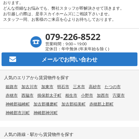
おります。
どんな些細なお悩みでも、弊社スタッフが即解決させて頂きます。
お引越しの際は、是非スカイホームズにご相談下さいませ。
スタッフ一同、お客様のご来店を心よりお待ちしております。
079-226-8522
営業時間：9:00～19:00
定休日：年中無休 (年末年始を除く)
メールで
お問い合わせ
人気のエリアから賃貸物件を探す
姫路市
加古川市
加東市
明石市
三木市
高砂市
たつの市
赤穂市
西脇市
揖保郡太子町
相生市
小野市
加西市
宍粟市
神崎郡福崎町
加古郡播磨町
加古郡稲美町
赤穂郡上郡町
神崎郡市川町
神崎郡神河町
人気の路線・駅から賃貸物件を探す