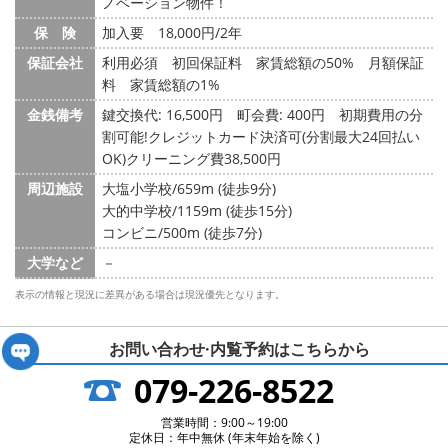
ノベーション物件！
保 険
加入要 18,000円/2年
保証会社
利用必須 初回保証料 家賃総額の50% 月額保証
料 家賃総額の1%
金銭備考
鍵交換代: 16,500円
町会費: 400円
初期費用の分
割可能!クレジットカード決済可(分割最大24回払い
OK)クリーニング費38,500円
周辺施設
大塩小学校/659m (徒歩9分)
大的中学校/1159m (徒歩15分)
コンビニ/500m (徒歩7分)
大学など
－
表示の情報と現況に差異がある場合は現況優先となります。
お問い合わせ·内覧予約は
こちらから
079-226-8522
営業時間：9:00～19:00
定休日：年中無休 (年末年始を除く)