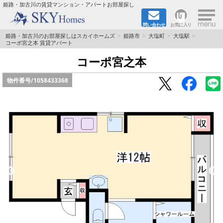
×
姫路・加古川の賃貸マンション・アパートお部屋探し
問い合わせ
お気に入り
TOPページ
姫路・加古川のお部屋探しはスカイホームズ
姫路市
大塩町
大塩駅
コーポ宮之本 賃貸アパート
都市ガス·オール電化
コーポ宮之本
物件番号/
1058433368
☆新築物件☆
☆敷金＆礼金0円物件☆
☆ペット飼育可能物件☆
☆ネット無料☆
路線·駅から探す
地域から探す