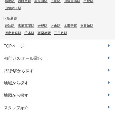
飾磨駅
西飾磨駅
夢前川駅
広畑駅
山陽天満駅
平松駅
山陽網干駅
JR姫新線
姫路駅
播磨高岡駅
余部駅
太市駅
本竜野駅
東觜崎駅
播磨新宮駅
千本駅
西栗栖駅
三日月駅
TOPページ
都市ガス·オール電化
路線·駅から探す
地域から探す
地図から探す
スタッフ紹介