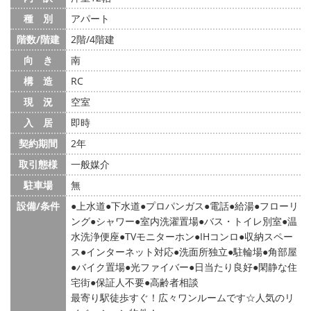
種 別
アパート
階数/階建
2階/4階建
向 き
南
構 造
RC
現 況
空室
入 居
即時
契約期間
2年
取引態様
一般媒介
駐車場
無
設備/条件
上水道
下水道
プロパンガス
電話
給湯
フローリ
ング
シャワー
室内洗濯置場
バス・トイレ別室
温
水洗浄便座
TVモニターホン
IHコンロ
収納スペー
ス
インターネット対応
洗面所独立
駐輪場
角部屋
バイク置場
光ファイバー
日当たり良好
閑静な住
宅街
保証人不要
高齢者相談
最寄り駅徒歩すぐ！広々ワンルームです☆人気のリ