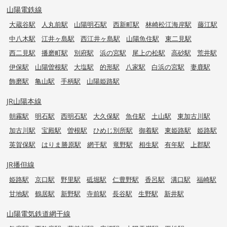
山陽電鉄線
大蔵谷駅
人丸前駅
山陽明石駅
西新町駅
林崎松江海岸駅
藤江駅
中八木駅
江井ヶ島駅
西江井ヶ島駅
山陽魚住駅
東二見駅
西二見駅
播磨町駅
別府駅
浜の宮駅
尾上の松駅
高砂駅
荒井駅
伊保駅
山陽曽根駅
大塩駅
的形駅
八家駅
白浜の宮駅
妻鹿駅
飾磨駅
亀山駅
手柄駅
山陽姫路駅
JR山陽本線
朝霧駅
明石駅
西明石駅
大久保駅
魚住駅
土山駅
東加古川駅
加古川駅
宝殿駅
曽根駅
ひめじ別所駅
御着駅
東姫路駅
姫路駅
英賀保駅
はりま勝原駅
網干駅
竜野駅
相生駅
有年駅
上郡駅
JR播但線
姫路駅
京口駅
野里駅
砥堀駅
仁豊野駅
香呂駅
溝口駅
福崎駅
甘地駅
鶴居駅
新野駅
寺前駅
長谷駅
生野駅
新井駅
山陽電気鉄道網干線