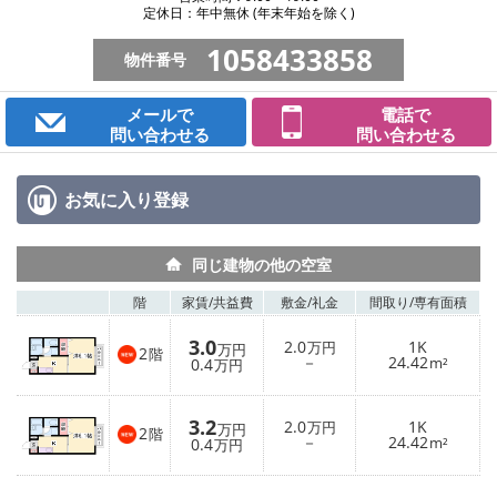
定休日：年中無休 (年末年始を除く)
1058433858
物件番号
メールで
電話で
問い合わせる
問い合わせる
お気に入り
登録
同じ建物の他の空室
階
家賃/
共益費
敷金/
礼金
間取り/
専有面積
3.0
2.0
1K
万円
万円
2
階
－
24.42
0.4
m²
万円
3.2
2.0
1K
万円
万円
2
階
－
24.42
0.4
m²
万円