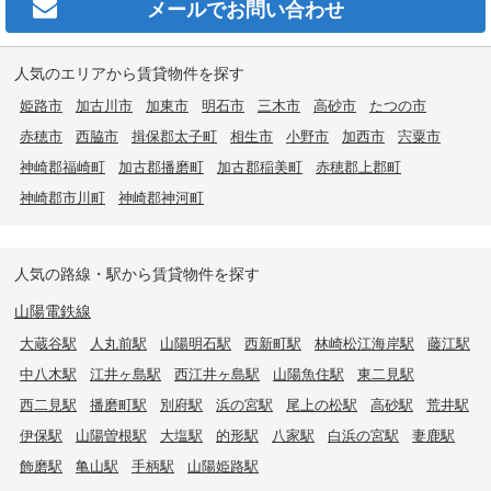
メールで
お問い合わせ
人気のエリアから賃貸物件を探す
姫路市
加古川市
加東市
明石市
三木市
高砂市
たつの市
赤穂市
西脇市
揖保郡太子町
相生市
小野市
加西市
宍粟市
神崎郡福崎町
加古郡播磨町
加古郡稲美町
赤穂郡上郡町
神崎郡市川町
神崎郡神河町
人気の路線・駅から賃貸物件を探す
山陽電鉄線
大蔵谷駅
人丸前駅
山陽明石駅
西新町駅
林崎松江海岸駅
藤江駅
中八木駅
江井ヶ島駅
西江井ヶ島駅
山陽魚住駅
東二見駅
西二見駅
播磨町駅
別府駅
浜の宮駅
尾上の松駅
高砂駅
荒井駅
伊保駅
山陽曽根駅
大塩駅
的形駅
八家駅
白浜の宮駅
妻鹿駅
飾磨駅
亀山駅
手柄駅
山陽姫路駅