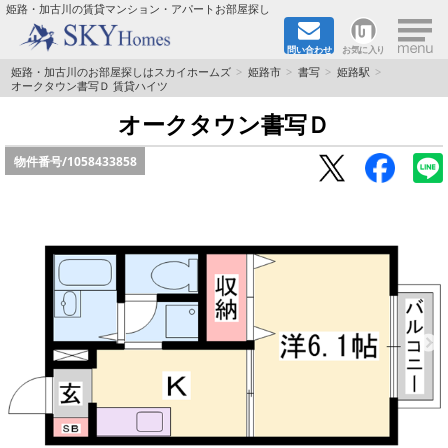
×
姫路・加古川の賃貸マンション・アパートお部屋探し
問い合わせ
お気に入り
TOPページ
姫路・加古川のお部屋探しはスカイホームズ
姫路市
書写
姫路駅
オークタウン書写Ｄ 賃貸ハイツ
都市ガス·オール電化
オークタウン書写Ｄ
物件番号/
1058433858
☆新築物件☆
☆敷金＆礼金0円物件☆
☆ペット飼育可能物件☆
☆ネット無料☆
路線·駅から探す
地域から探す