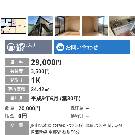
地図から探す
スタッフ紹介
店舗情報·アクセス
会社概要
お気に入り
お問い合わせ
登録
メールでお問い合わせ
29,000
円
賃 料
3,500円
共益費
1K
間取り
24.42㎡
専有面積
平成9年6月 (築30年)
築年月
20,000円
－
敷 金
保証金
0円
－
礼 金
解約引
交 通
JR山陽本線 姫路駅 バス30分 書写バス停 徒歩2分
JR姫新線 余部駅 徒歩50分