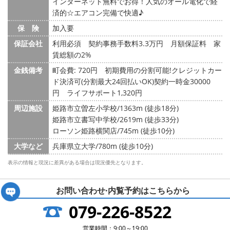
インターネット無料でお得！人気のオール電化で経
済的☆エアコン完備で快適♪
保 険
加入要
保証会社
利用必須 契約事務手数料3.3万円 月額保証料 家
賃総額の2%
金銭備考
町会費: 720円
初期費用の分割可能!クレジットカー
ド決済可(分割最大24回払いOK)契約一時金30000
円 ライフサポート1,320円
周辺施設
姫路市立曽左小学校/1363m (徒歩18分)
姫路市立書写中学校/2619m (徒歩33分)
ローソン姫路横関店/745m (徒歩10分)
大学など
兵庫県立大学/780m (徒歩10分)
表示の情報と現況に差異がある場合は現況優先となります。
お問い合わせ·内覧予約は
こちらから
079-226-8522
営業時間：9:00～19:00