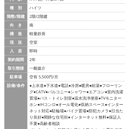
種 別
ハイツ
階数/階建
2階/2階建
向 き
南
構 造
軽量鉄骨
現 況
空室
入 居
即時
契約期間
2年
取引態様
一般媒介
駐車場
空有 5,500円/月
設備/条件
上水道
下水道
電話
冷房
暖房
給湯
フローリン
グ
CATV
バルコニー
シャワー
エアコン
室内洗濯
置場
バス・トイレ別室
温水洗浄便座
TVモニター
ホン
IHコンロ
オール電化
収納スペース
インター
ネット対応
駐輪場
バイク置場
防犯カメラ
日当た
り良好
閑静な住宅街
インターネット無料
保証人
不要
高齢者相談