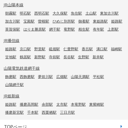
JR山陽本線
朝霧駅
明石駅
西明石駅
大久保駅
魚住駅
土山駅
東加古川駅
加古川駅
宝殿駅
曽根駅
ひめじ別所駅
御着駅
東姫路駅
姫路駅
英賀保駅
はりま勝原駅
網干駅
竜野駅
相生駅
有年駅
上郡駅
JR播但線
姫路駅
京口駅
野里駅
砥堀駅
仁豊野駅
香呂駅
溝口駅
福崎駅
甘地駅
鶴居駅
新野駅
寺前駅
長谷駅
生野駅
新井駅
山陽電気鉄道網干線
飾磨駅
西飾磨駅
夢前川駅
広畑駅
山陽天満駅
平松駅
山陽網干駅
JR姫新線
姫路駅
播磨高岡駅
余部駅
太市駅
本竜野駅
東觜崎駅
播磨新宮駅
千本駅
西栗栖駅
三日月駅
TOPページ