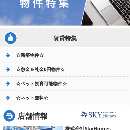
賃貸特集
☆新築物件☆
☆敷金＆礼金0円物件☆
☆ペット飼育可能物件☆
☆ネット無料☆
店舗情報
株式会社SkyHomes