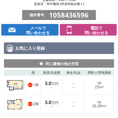
定休日：年中無休 (年末年始を除く)
1058436596
物件番号
メールで
電話で
問い合わせる
問い合わせる
お気に入り
登録
同じ建物の他の空室
階
家賃/
共益費
敷金/
礼金
間取り/
専有面積
3.0
－
1R
万円
1
階
－
23
－
m²
3.0
－
1K
万円
2
階
－
26.28
－
m²