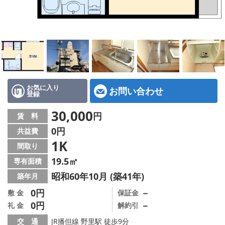
地図から探す
スタッフ紹介
店舗情報·アクセス
会社概要
お気に入り
お問い合わせ
登録
メールでお問い合わせ
30,000
円
賃 料
0円
共益費
1K
間取り
19.5㎡
専有面積
昭和60年10月 (築41年)
築年月
0円
－
敷 金
保証金
0円
－
礼 金
解約引
交 通
JR播但線 野里駅 徒歩9分