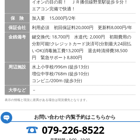
イオンの目の前！ ＪＲ播但線野里駅徒歩９分！
エアコン完備で快適！
保 険
加入要 15,000円/2年
保証会社
利用必須 初回保証料20,000円 更新料8,000円/年
金銭備考
鍵交換代: 18,700円
水道代: 2,000円
初期費用の
分割可能!クレジットカード決済可(分割最大24回払
いOK)消毒施工費13,200円 退去時清掃費38,500
円 緊急サポート8,800円
周辺施設
水上小学校/996m (徒歩13分)
増位中学校/768m (徒歩10分)
コンビニ/200m (徒歩3分)
大学など
－
表示の情報と現況に差異がある場合は現況優先となります。
お問い合わせ·内覧予約は
こちらから
079-226-8522
営業時間：9:00～19:00