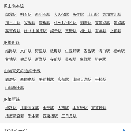
JR山陽本線
朝霧駅
明石駅
西明石駅
大久保駅
魚住駅
土山駅
東加古川駅
加古川駅
宝殿駅
曽根駅
ひめじ別所駅
御着駅
東姫路駅
姫路駅
英賀保駅
はりま勝原駅
網干駅
竜野駅
相生駅
有年駅
上郡駅
JR播但線
姫路駅
京口駅
野里駅
砥堀駅
仁豊野駅
香呂駅
溝口駅
福崎駅
甘地駅
鶴居駅
新野駅
寺前駅
長谷駅
生野駅
新井駅
山陽電気鉄道網干線
飾磨駅
西飾磨駅
夢前川駅
広畑駅
山陽天満駅
平松駅
山陽網干駅
JR姫新線
姫路駅
播磨高岡駅
余部駅
太市駅
本竜野駅
東觜崎駅
播磨新宮駅
千本駅
西栗栖駅
三日月駅
TOPページ