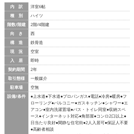
内 訳
洋室6帖
種 別
ハイツ
階数/階建
2階/4階建
向 き
西
構 造
鉄骨造
現 況
空室
入 居
即時
契約期間
2年
取引態様
一般媒介
駐車場
空無
設備/条件
上水道
下水道
プロパンガス
電話
冷房
暖房
フ
ローリング
バルコニー
ガスキッチン
シャワー
エ
アコン
室内洗濯置場
バス・トイレ同室
収納スペ
ース
インターネット対応
角部屋
コンロ2口以上
日当たり良好
閑静な住宅街
2人入居可
保証人不要
高齢者相談