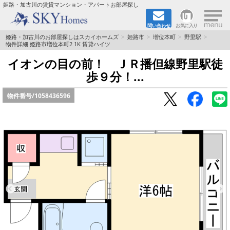
×
姫路・加古川の賃貸マンション・アパートお部屋探し
問い合わせ
お気に入り
TOPページ
姫路・加古川のお部屋探しはスカイホームズ
姫路市
増位本町
野里駅
物件詳細 姫路市増位本町2 1K 賃貸ハイツ
都市ガス·オール電化
イオンの目の前！ ＪＲ播但線野里駅徒
歩９分！...
☆新築物件☆
物件番号/
1058436596
☆敷金＆礼金0円物件☆
☆ペット飼育可能物件☆
☆ネット無料☆
路線·駅から探す
地域から探す