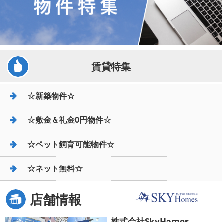
賃貸特集
☆新築物件☆
☆敷金＆礼金0円物件☆
☆ペット飼育可能物件☆
☆ネット無料☆
店舗情報
株式会社SkyHomes