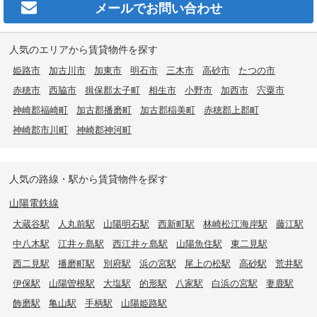
メールで
お問い合わせ
人気のエリアから賃貸物件を探す
姫路市
加古川市
加東市
明石市
三木市
高砂市
たつの市
赤穂市
西脇市
揖保郡太子町
相生市
小野市
加西市
宍粟市
神崎郡福崎町
加古郡播磨町
加古郡稲美町
赤穂郡上郡町
神崎郡市川町
神崎郡神河町
人気の路線・駅から賃貸物件を探す
山陽電鉄線
大蔵谷駅
人丸前駅
山陽明石駅
西新町駅
林崎松江海岸駅
藤江駅
中八木駅
江井ヶ島駅
西江井ヶ島駅
山陽魚住駅
東二見駅
西二見駅
播磨町駅
別府駅
浜の宮駅
尾上の松駅
高砂駅
荒井駅
伊保駅
山陽曽根駅
大塩駅
的形駅
八家駅
白浜の宮駅
妻鹿駅
飾磨駅
亀山駅
手柄駅
山陽姫路駅