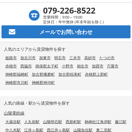
079-226-8522
営業時間：9:00～19:00
定休日：年中無休 (年末年始を除く)
メールで
お問い合わせ
人気のエリアから賃貸物件を探す
姫路市
加古川市
加東市
明石市
三木市
高砂市
たつの市
赤穂市
西脇市
揖保郡太子町
小野市
相生市
加西市
宍粟市
神崎郡福崎町
加古郡播磨町
加古郡稲美町
赤穂郡上郡町
神崎郡市川町
神崎郡神河町
人気の路線・駅から賃貸物件を探す
山陽電鉄線
大蔵谷駅
人丸前駅
山陽明石駅
西新町駅
林崎松江海岸駅
藤江駅
中八木駅
江井ヶ島駅
西江井ヶ島駅
山陽魚住駅
東二見駅