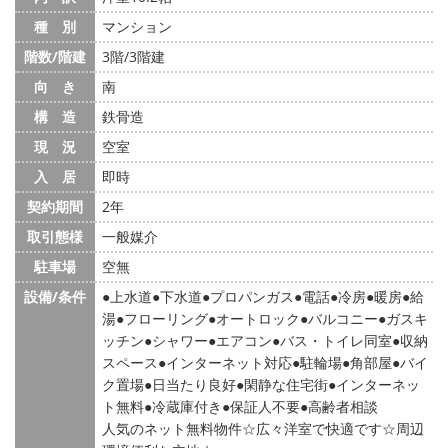
種 別
マンション
階数/階建
3階/3階建
向 き
南
構 造
鉄骨造
現 況
空室
入 居
即時
契約期間
2年
取引態様
一般媒介
駐車場
空無
設備/条件
上水道
下水道
プロパンガス
電話
冷房
暖房
給
湯
フローリング
オートロック
バルコニー
ガスキ
ッチン
シャワー
エアコン
バス・トイレ同室
収納
スペース
インターネット対応
駐輪場
角部屋
バイ
ク置場
日当たり良好
閑静な住宅街
インターネッ
ト無料
冷蔵庫付き
保証人不要
高齢者相談
人気のネット無料物件☆広々洋室で快適です☆周辺