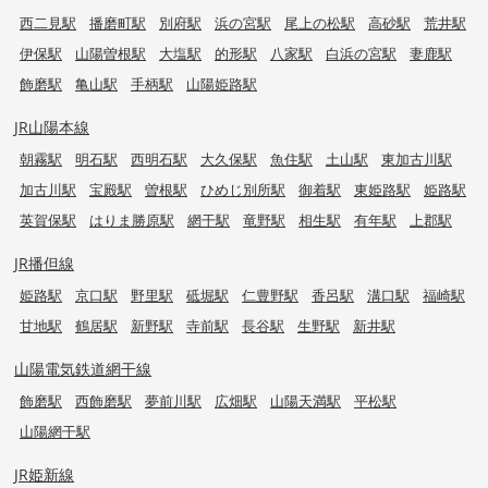
西二見駅
播磨町駅
別府駅
浜の宮駅
尾上の松駅
高砂駅
荒井駅
伊保駅
山陽曽根駅
大塩駅
的形駅
八家駅
白浜の宮駅
妻鹿駅
飾磨駅
亀山駅
手柄駅
山陽姫路駅
JR山陽本線
朝霧駅
明石駅
西明石駅
大久保駅
魚住駅
土山駅
東加古川駅
加古川駅
宝殿駅
曽根駅
ひめじ別所駅
御着駅
東姫路駅
姫路駅
英賀保駅
はりま勝原駅
網干駅
竜野駅
相生駅
有年駅
上郡駅
JR播但線
姫路駅
京口駅
野里駅
砥堀駅
仁豊野駅
香呂駅
溝口駅
福崎駅
甘地駅
鶴居駅
新野駅
寺前駅
長谷駅
生野駅
新井駅
山陽電気鉄道網干線
飾磨駅
西飾磨駅
夢前川駅
広畑駅
山陽天満駅
平松駅
山陽網干駅
JR姫新線