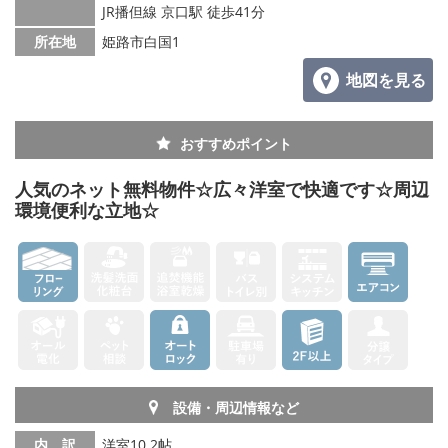
JR播但線 京口駅 徒歩41分
所在地
姫路市白国1
地図を見る
おすすめポイント
人気のネット無料物件☆広々洋室で快適です☆周辺
環境便利な立地☆
設備・周辺情報など
内 訳
洋室10.2帖