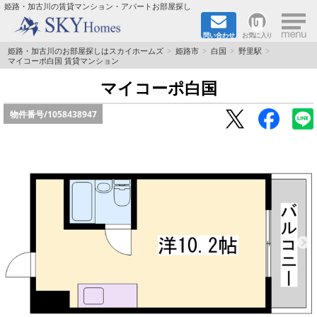
×
姫路・加古川の賃貸マンション・アパートお部屋探し
問い合わせ
お気に入り
TOPページ
姫路・加古川のお部屋探しはスカイホームズ
姫路市
白国
野里駅
マイコーポ白国 賃貸マンション
都市ガス·オール電化
マイコーポ白国
物件番号/
1058438947
☆新築物件☆
☆敷金＆礼金0円物件☆
☆ペット飼育可能物件☆
☆ネット無料☆
路線·駅から探す
地域から探す