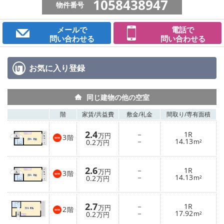
1058438947
物件番号
メールで
電話で
問い合わせる
問い合わせる
お気に入り
登録
同じ建物の他の空室
階
家賃/
共益費
敷金/
礼金
間取り/
専有面積
2.4
－
1R
万円
3
階
－
14.13
0.2
m²
万円
2.6
－
1R
万円
3
階
－
14.13
0.2
m²
万円
2.7
－
1R
万円
2
階
－
17.92
0.2
m²
万円