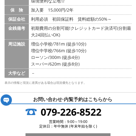
環境便利な立地☆
保 険
加入要 15,000円/2年
保証会社
利用必須 初回保証料 賃料総額の50%～
金銭備考
初期費用の分割可能!クレジットカード決済可(分割最
大24回払いOK)
周辺施設
増位小学校/781m (徒歩10分)
増位中学校/766m (徒歩10分)
ローソン/300m (徒歩4分)
スーパー/620m (徒歩8分)
大学など
－
表示の情報と現況に差異がある場合は現況優先となります。
お問い合わせ·内覧予約は
こちらから
079-226-8522
営業時間：9:00～19:00
定休日：年中無休 (年末年始を除く)