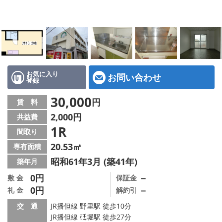
地図から探す
スタッフ紹介
店舗情報·アクセス
会社概要
お気に入り
お問い合わせ
登録
メールでお問い合わせ
30,000
円
賃 料
2,000円
共益費
1R
間取り
20.53㎡
専有面積
昭和61年3月 (築41年)
築年月
0円
－
敷 金
保証金
0円
－
礼 金
解約引
交 通
JR播但線 野里駅 徒歩10分
JR播但線 砥堀駅 徒歩27分