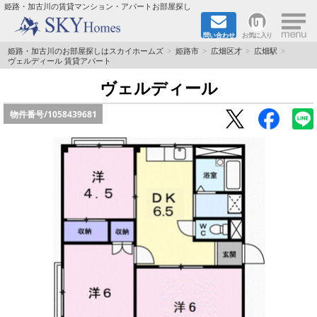
×
姫路・加古川の賃貸マンション・アパートお部屋探し
問い合わせ
お気に入り
TOPページ
姫路・加古川のお部屋探しはスカイホームズ
姫路市
広畑区才
広畑駅
ヴェルディール 賃貸アパート
都市ガス·オール電化
ヴェルディール
物件番号/
1058439681
☆新築物件☆
☆敷金＆礼金0円物件☆
☆ペット飼育可能物件☆
☆ネット無料☆
路線·駅から探す
地域から探す