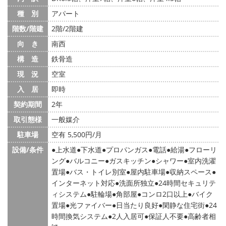
種 別
アパート
階数/階建
2階/2階建
向 き
南西
構 造
鉄骨造
現 況
空室
入 居
即時
契約期間
2年
取引態様
一般媒介
駐車場
空有 5,500円/月
設備/条件
上水道
下水道
プロパンガス
電話
給湯
フローリ
ング
バルコニー
ガスキッチン
シャワー
室内洗濯
置場
バス・トイレ別室
屋内駐車場
収納スペース
インターネット対応
洗面所独立
24時間セキュリテ
ィシステム
駐輪場
角部屋
コンロ2口以上
バイク
置場
光ファイバー
日当たり良好
閑静な住宅街
24
時間換気システム
2人入居可
保証人不要
高齢者相