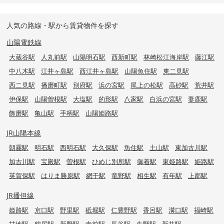
人気の路線・駅から賃貸物件を探す
山陽電鉄線
大蔵谷駅
人丸前駅
山陽明石駅
西新町駅
林崎松江海岸駅
藤江駅
中八木駅
江井ヶ島駅
西江井ヶ島駅
山陽魚住駅
東二見駅
西二見駅
播磨町駅
別府駅
浜の宮駅
尾上の松駅
高砂駅
荒井駅
伊保駅
山陽曽根駅
大塩駅
的形駅
八家駅
白浜の宮駅
妻鹿駅
飾磨駅
亀山駅
手柄駅
山陽姫路駅
JR山陽本線
朝霧駅
明石駅
西明石駅
大久保駅
魚住駅
土山駅
東加古川駅
加古川駅
宝殿駅
曽根駅
ひめじ別所駅
御着駅
東姫路駅
姫路駅
英賀保駅
はりま勝原駅
網干駅
竜野駅
相生駅
有年駅
上郡駅
JR播但線
姫路駅
京口駅
野里駅
砥堀駅
仁豊野駅
香呂駅
溝口駅
福崎駅
甘地駅
鶴居駅
新野駅
寺前駅
長谷駅
生野駅
新井駅