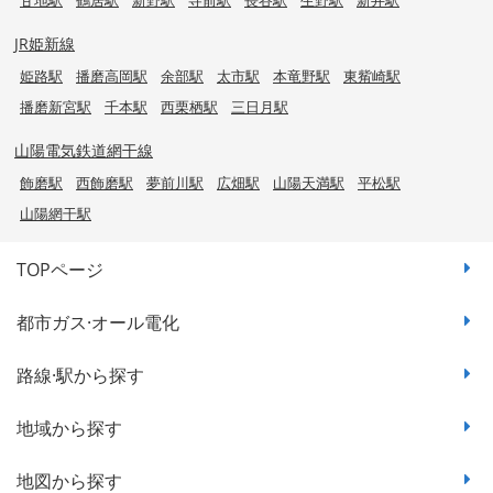
JR姫新線
姫路駅
播磨高岡駅
余部駅
太市駅
本竜野駅
東觜崎駅
播磨新宮駅
千本駅
西栗栖駅
三日月駅
山陽電気鉄道網干線
飾磨駅
西飾磨駅
夢前川駅
広畑駅
山陽天満駅
平松駅
山陽網干駅
TOPページ
都市ガス·オール電化
路線·駅から探す
地域から探す
地図から探す