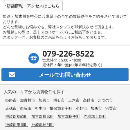
店舗情報・アクセスはこちら
姫路・加古川を中心に兵庫県下の全ての賃貸物件をご紹介させて頂いて
おります。
どんな些細なお悩みでも、弊社スタッフが即解決させて頂きます。
お引越しの際は、是非スカイホームズにご相談下さいませ。
スタッフ一同、お客様のご来店を心よりお待ちしております。
079-226-8522
営業時間：9:00～19:00
定休日：年中無休 (年末年始を除く)
メールで
お問い合わせ
人気のエリアから賃貸物件を探す
姫路市
加古川市
加東市
明石市
三木市
高砂市
たつの市
赤穂市
西脇市
相生市
揖保郡太子町
小野市
加西市
宍粟市
神崎郡福崎町
加古郡播磨町
加古郡稲美町
赤穂郡上郡町
神崎郡市川町
神崎郡神河町