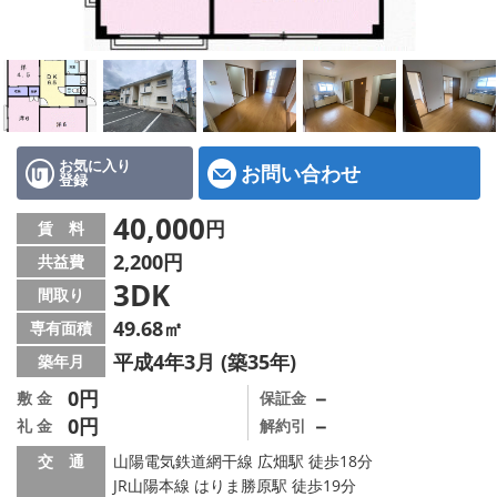
地図から探す
スタッフ紹介
店舗情報·アクセス
会社概要
お気に入り
お問い合わせ
登録
メールでお問い合わせ
40,000
円
賃 料
2,200円
共益費
3DK
間取り
49.68㎡
専有面積
平成4年3月 (築35年)
築年月
0円
－
敷 金
保証金
0円
－
礼 金
解約引
交 通
山陽電気鉄道網干線 広畑駅 徒歩18分
JR山陽本線 はりま勝原駅 徒歩19分