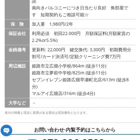
談
南向きバルコニーにつき日当たり良好 角部屋で
す 短期契約もご相談可能☆
保 険
加入要 1,980円/2年
保証会社
利用必須 初回22.000円 月額保証料(月額家賃の
2.2%or5.5%)
金銭備考
更新料: 22,000円
鍵交換代: 3,300円
初期費用分
割可/カード決済可/定額クリーニング費7万円
周辺施設
姫路市立広畑小学校/864m (徒歩11分)
姫路市立夢前中学校/825m (徒歩11分)
セブンイレブン姫路広畑早瀬町北店/613m (徒歩8
分)
マルアイ広畑店/316m (徒歩4分)
大学など
－
表示の情報と現況に差異がある場合は現況優先となります。
お問い合わせ·内覧予約は
こちらから