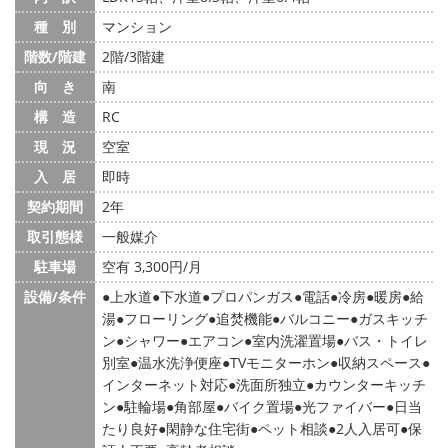
種 別
マンション
階数/階建
2階/3階建
向 き
南
構 造
RC
現 況
空室
入 居
即時
契約期間
2年
取引態様
一般媒介
駐車場
空有 3,300円/月
設備/条件
上水道
下水道
プロパンガス
電話
冷房
暖房
給
湯
フローリング
追焚機能
バルコニー
ガスキッチ
ン
シャワー
エアコン
室内洗濯置場
バス・トイレ
別室
温水洗浄便座
TVモニターホン
収納スペース
インターネット対応
洗面所独立
カウンターキッチ
ン
駐輪場
角部屋
バイク置場
光ファイバー
日当
たり良好
閑静な住宅街
ペット相談
2人入居可
保