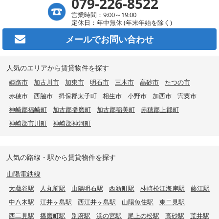
079-226-8522
営業時間：9:00～19:00
定休日：年中無休 (年末年始を除く)
メールで
お問い合わせ
人気のエリアから賃貸物件を探す
姫路市
加古川市
加東市
明石市
三木市
高砂市
たつの市
赤穂市
西脇市
揖保郡太子町
相生市
小野市
加西市
宍粟市
神崎郡福崎町
加古郡播磨町
加古郡稲美町
赤穂郡上郡町
神崎郡市川町
神崎郡神河町
人気の路線・駅から賃貸物件を探す
山陽電鉄線
大蔵谷駅
人丸前駅
山陽明石駅
西新町駅
林崎松江海岸駅
藤江駅
中八木駅
江井ヶ島駅
西江井ヶ島駅
山陽魚住駅
東二見駅
西二見駅
播磨町駅
別府駅
浜の宮駅
尾上の松駅
高砂駅
荒井駅