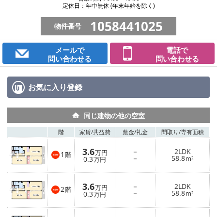
定休日：年中無休 (年末年始を除く)
1058441025
物件番号
メールで
電話で
問い合わせる
問い合わせる
お気に入り
登録
同じ建物の他の空室
階
家賃/
共益費
敷金/
礼金
間取り/
専有面積
3.6
－
2LDK
万円
1
階
－
58.8
0.3
m²
万円
3.6
－
2LDK
万円
2
階
－
58.8
0.3
m²
万円