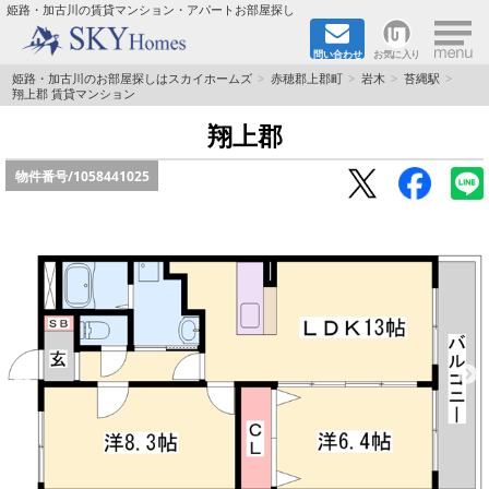
×
姫路・加古川の賃貸マンション・アパートお部屋探し
問い合わせ
お気に入り
TOPページ
姫路・加古川のお部屋探しはスカイホームズ
赤穂郡上郡町
岩木
苔縄駅
翔上郡 賃貸マンション
都市ガス·オール電化
翔上郡
物件番号/
1058441025
☆新築物件☆
☆敷金＆礼金0円物件☆
☆ペット飼育可能物件☆
☆ネット無料☆
路線·駅から探す
地域から探す