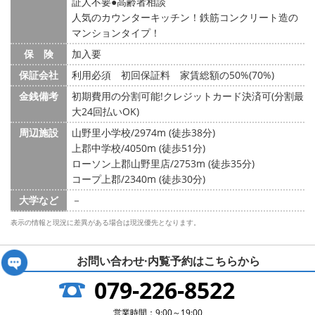
証人不要
高齢者相談
人気のカウンターキッチン！鉄筋コンクリート造の
マンションタイプ！
保 険
加入要
保証会社
利用必須 初回保証料 家賃総額の50%(70%)
金銭備考
初期費用の分割可能!クレジットカード決済可(分割最
大24回払いOK)
周辺施設
山野里小学校/2974m (徒歩38分)
上郡中学校/4050m (徒歩51分)
ローソン上郡山野里店/2753m (徒歩35分)
コープ上郡/2340m (徒歩30分)
大学など
－
表示の情報と現況に差異がある場合は現況優先となります。
お問い合わせ·内覧予約は
こちらから
079-226-8522
営業時間：9:00～19:00