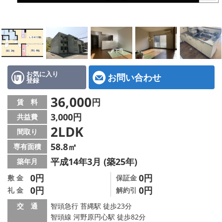
地図から探す
スタッフ紹介
店舗情報·アクセス
会社概要
お気に入り
お問い合わせ
登録
メールでお問い合わせ
36,000
円
賃 料
3,000円
共益費
2LDK
間取り
58.8㎡
専有面積
平成14年3月 (築25年)
築年月
0円
0円
敷 金
保証金
0円
0円
礼 金
解約引
交 通
智頭急行 苔縄駅 徒歩23分
智頭線 河野原円心駅 徒歩82分