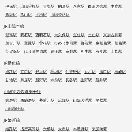
伊保駅
山陽曽根駅
大塩駅
的形駅
八家駅
白浜の宮駅
妻鹿駅
飾磨駅
亀山駅
手柄駅
山陽姫路駅
JR山陽本線
朝霧駅
明石駅
西明石駅
大久保駅
魚住駅
土山駅
東加古川駅
加古川駅
宝殿駅
曽根駅
ひめじ別所駅
御着駅
東姫路駅
姫路駅
英賀保駅
はりま勝原駅
網干駅
竜野駅
相生駅
有年駅
上郡駅
JR播但線
姫路駅
京口駅
野里駅
砥堀駅
仁豊野駅
香呂駅
溝口駅
福崎駅
甘地駅
鶴居駅
新野駅
寺前駅
長谷駅
生野駅
新井駅
山陽電気鉄道網干線
飾磨駅
西飾磨駅
夢前川駅
広畑駅
山陽天満駅
平松駅
山陽網干駅
JR姫新線
姫路駅
播磨高岡駅
余部駅
太市駅
本竜野駅
東觜崎駅