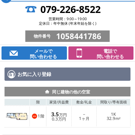
079-226-8522
営業時間：9:00～19:00
定休日：年中無休 (年末年始を除く)
1058441786
物件番号
メールで
電話で
問い合わせる
問い合わせる
お気に入り
登録
同じ建物の他の空室
階
家賃/
共益費
敷金/
礼金
間取り/
専有面積
3.5
－
1K
万円
1
階
1
32.9
0.3
ヶ月
m²
万円