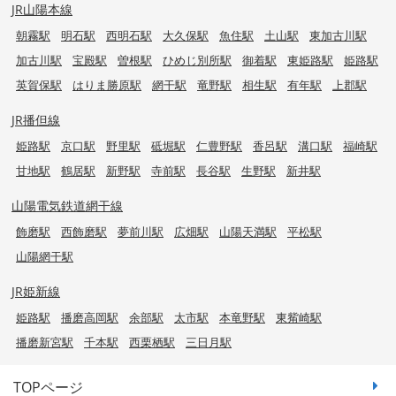
JR山陽本線
朝霧駅
明石駅
西明石駅
大久保駅
魚住駅
土山駅
東加古川駅
加古川駅
宝殿駅
曽根駅
ひめじ別所駅
御着駅
東姫路駅
姫路駅
英賀保駅
はりま勝原駅
網干駅
竜野駅
相生駅
有年駅
上郡駅
JR播但線
姫路駅
京口駅
野里駅
砥堀駅
仁豊野駅
香呂駅
溝口駅
福崎駅
甘地駅
鶴居駅
新野駅
寺前駅
長谷駅
生野駅
新井駅
山陽電気鉄道網干線
飾磨駅
西飾磨駅
夢前川駅
広畑駅
山陽天満駅
平松駅
山陽網干駅
JR姫新線
姫路駅
播磨高岡駅
余部駅
太市駅
本竜野駅
東觜崎駅
播磨新宮駅
千本駅
西栗栖駅
三日月駅
TOPページ