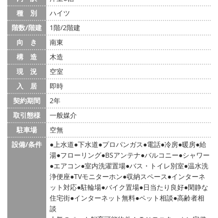
種 別
ハイツ
階数/階建
1階/2階建
向 き
南東
構 造
木造
現 況
空室
入 居
即時
契約期間
2年
取引態様
一般媒介
駐車場
空無
設備/条件
上水道
下水道
プロパンガス
電話
冷房
暖房
給
湯
フローリング
BSアンテナ
バルコニー
シャワー
エアコン
室内洗濯置場
バス・トイレ別室
温水洗
浄便座
TVモニターホン
収納スペース
インターネ
ット対応
駐輪場
バイク置場
日当たり良好
閑静な
住宅街
インターネット無料
ペット相談
高齢者相
談