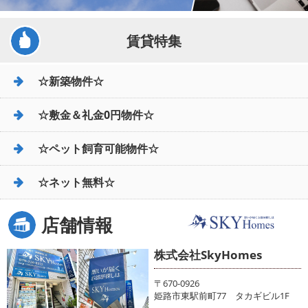
賃貸特集
☆新築物件☆
☆敷金＆礼金0円物件☆
☆ペット飼育可能物件☆
☆ネット無料☆
店舗情報
株式会社SkyHomes
〒670-0926
姫路市東駅前町77 タカギビル1F