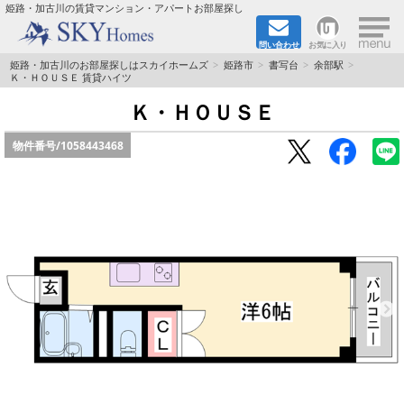
×
姫路・加古川の賃貸マンション・アパートお部屋探し
問い合わせ
お気に入り
TOPページ
姫路・加古川のお部屋探しはスカイホームズ
姫路市
書写台
余部駅
Ｋ・ＨＯＵＳＥ 賃貸ハイツ
都市ガス·オール電化
Ｋ・ＨＯＵＳＥ
物件番号/
1058443468
☆新築物件☆
☆敷金＆礼金0円物件☆
☆ペット飼育可能物件☆
☆ネット無料☆
路線·駅から探す
地域から探す