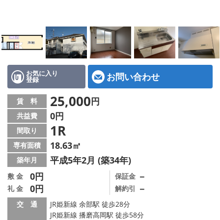
地図から探す
スタッフ紹介
店舗情報·アクセス
会社概要
お気に入り
お問い合わせ
登録
メールでお問い合わせ
25,000
円
賃 料
0円
共益費
1R
間取り
18.63㎡
専有面積
平成5年2月 (築34年)
築年月
0円
－
敷 金
保証金
0円
－
礼 金
解約引
交 通
JR姫新線 余部駅 徒歩28分
JR姫新線 播磨高岡駅 徒歩58分