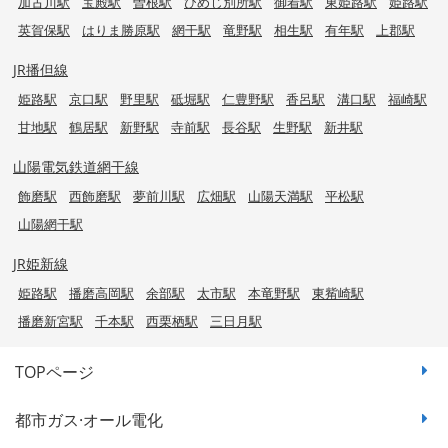
加古川駅
宝殿駅
曽根駅
ひめじ別所駅
御着駅
東姫路駅
姫路駅
英賀保駅
はりま勝原駅
網干駅
竜野駅
相生駅
有年駅
上郡駅
JR播但線
姫路駅
京口駅
野里駅
砥堀駅
仁豊野駅
香呂駅
溝口駅
福崎駅
甘地駅
鶴居駅
新野駅
寺前駅
長谷駅
生野駅
新井駅
山陽電気鉄道網干線
飾磨駅
西飾磨駅
夢前川駅
広畑駅
山陽天満駅
平松駅
山陽網干駅
JR姫新線
姫路駅
播磨高岡駅
余部駅
太市駅
本竜野駅
東觜崎駅
播磨新宮駅
千本駅
西栗栖駅
三日月駅
TOPページ
都市ガス·オール電化