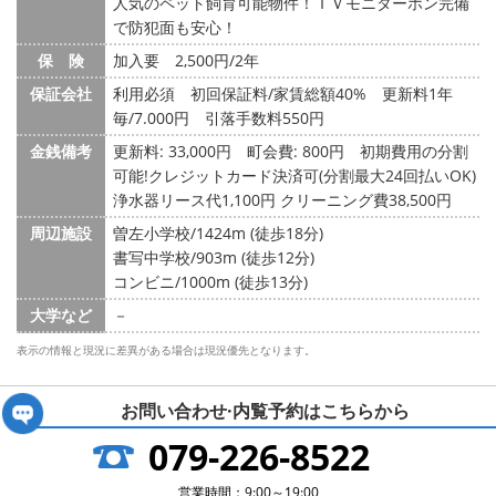
人気のペット飼育可能物件！ＴＶモニターホン完備
で防犯面も安心！
保 険
加入要 2,500円/2年
保証会社
利用必須 初回保証料/家賃総額40% 更新料1年
毎/7.000円 引落手数料550円
金銭備考
更新料: 33,000円
町会費: 800円
初期費用の分割
可能!クレジットカード決済可(分割最大24回払いOK)
浄水器リース代1,100円 クリーニング費38,500円
周辺施設
曽左小学校/1424m (徒歩18分)
書写中学校/903m (徒歩12分)
コンビニ/1000m (徒歩13分)
大学など
－
表示の情報と現況に差異がある場合は現況優先となります。
お問い合わせ·内覧予約は
こちらから
079-226-8522
営業時間：9:00～19:00