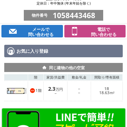
定休日：年中無休 (年末年始を除く)
1058443468
物件番号
メールで
電話で
問い合わせる
問い合わせる
お気に入り
登録
同じ建物の他の空室
階
家賃/
共益費
敷金/
礼金
間取り/
専有面積
2.3
－
1R
万円
1
階
－
18.63
－
m²