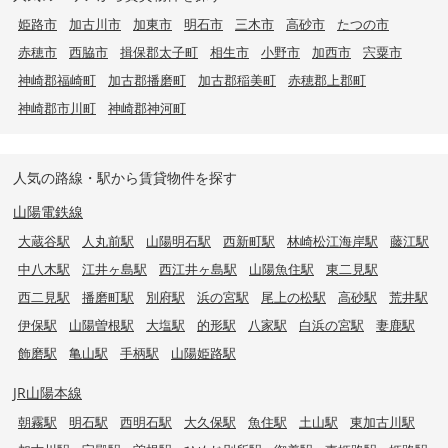
姫路市
加古川市
加東市
明石市
三木市
高砂市
たつの市
赤穂市
西脇市
揖保郡太子町
相生市
小野市
加西市
宍粟市
神崎郡福崎町
加古郡播磨町
加古郡稲美町
赤穂郡上郡町
神崎郡市川町
神崎郡神河町
人気の路線・駅から賃貸物件を探す
山陽電鉄線
大蔵谷駅
人丸前駅
山陽明石駅
西新町駅
林崎松江海岸駅
藤江駅
中八木駅
江井ヶ島駅
西江井ヶ島駅
山陽魚住駅
東二見駅
西二見駅
播磨町駅
別府駅
浜の宮駅
尾上の松駅
高砂駅
荒井駅
伊保駅
山陽曽根駅
大塩駅
的形駅
八家駅
白浜の宮駅
妻鹿駅
飾磨駅
亀山駅
手柄駅
山陽姫路駅
JR山陽本線
朝霧駅
明石駅
西明石駅
大久保駅
魚住駅
土山駅
東加古川駅