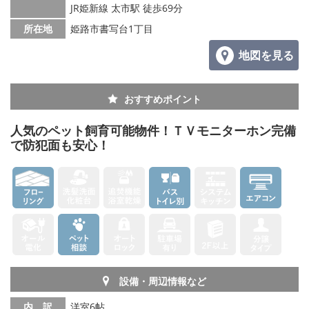
JR姫新線 太市駅 徒歩69分
所在地
姫路市書写台1丁目
地図を見る
おすすめポイント
人気のペット飼育可能物件！ＴＶモニターホン完備
で防犯面も安心！
設備・周辺情報など
内 訳
洋室6帖