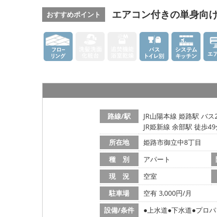
エアコン付きの単身向
おすすめポイント
路線/駅
JR山陽本線 姫路駅 バス
JR姫新線 余部駅 徒歩4
所在地
姫路市御立中8丁目
種 別
アパート
現 況
空室
駐車場
空有 3,000円/月
設備/条件
上水道
下水道
プロパ