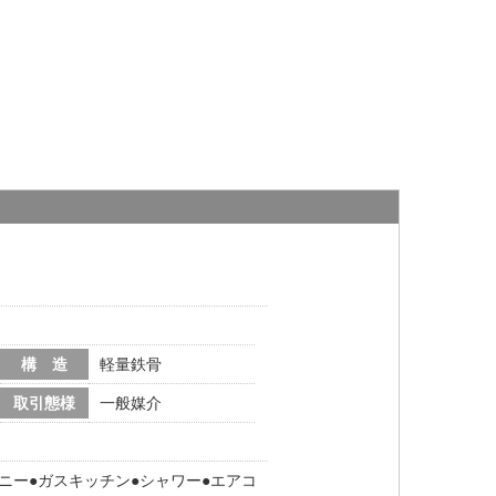
構 造
軽量鉄骨
取引態様
一般媒介
ニー
ガスキッチン
シャワー
エアコ