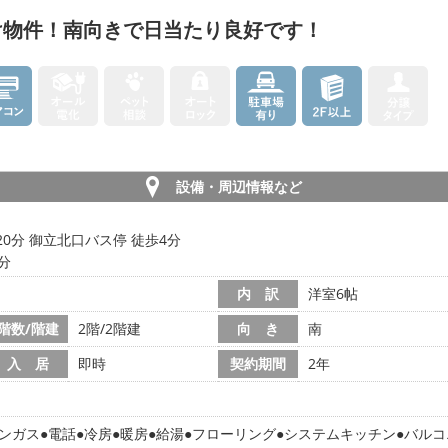
け物件！南向きで日当たり良好です！
設備・周辺情報など
20分 御立北口バス停 徒歩4分
9分
内 訳
洋室6帖
階数/階建
2階/2階建
向 き
南
入 居
即時
契約期間
2年
ンガス
電話
冷房
暖房
給湯
フローリング
システムキッチン
バルコ