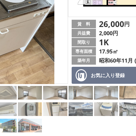
26,000
円
賃 料
2,000円
共益費
1K
間取り
17.95㎡
専有面積
昭和60年11月 
築年月
お気に入り
登録