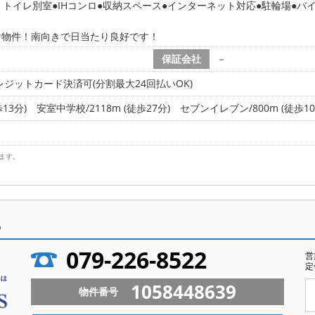
・トイレ別室
IHコンロ
収納スペース
インターネット対応
駐輪場
バ
け物件！南向きで日当たり良好です！
保証会社
－
ジットカード決済可(分割最大24回払いOK)
13分)
安室中学校/2118m (徒歩27分)
セブンイレブン/800m (徒歩10
ます。
ら
079-226-8522
営
定
1058448639
物件番号