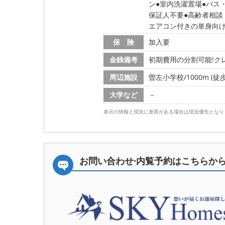
ン
室内洗濯置場
バス
保証人不要
高齢者相談
エアコン付きの単身向
保 険
加入要
金銭備考
初期費用の分割可能!クレ
周辺施設
曽左小学校/1000m (徒歩
大学など
－
表示の情報と現況に差異がある場合は現況優先となり
お問い合わせ·内覧予約は
こちらか