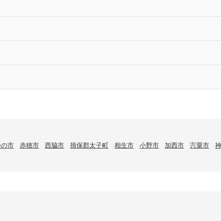
つの市
赤穂市
西脇市
揖保郡太子町
相生市
小野市
加西市
宍粟市