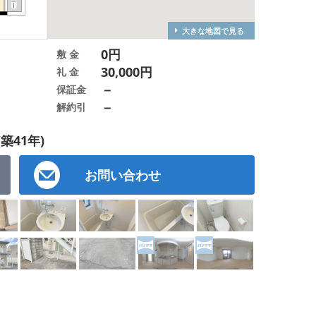
大きな地図で見る
0円
敷 金
30,000円
礼 金
－
保証金
－
解約引
(築41年)
お問い合わせ