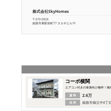
株式会社SkyHomes
〒670-0926
姫路市東駅前町77 タカギビル1F
コーポ横関
エアコン付きの単身向け物件！南
2.6万
賃 料
姫路市御立中8丁
住 所