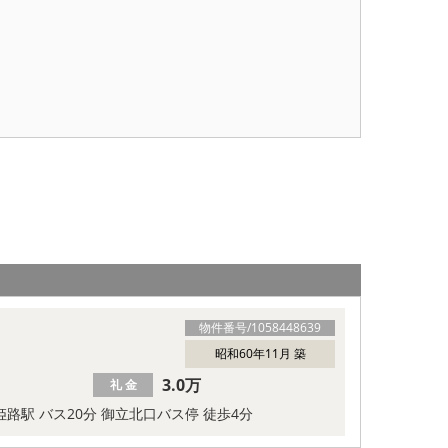
物件番号/
1058448639
昭和60年11月 築
3.0万
礼 金
 姫路駅 バス20分 御立北口バス停 徒歩4分