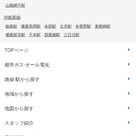
山陽網干駅
JR姫新線
姫路駅
播磨高岡駅
余部駅
太市駅
本竜野駅
東觜崎駅
播磨新宮駅
千本駅
西栗栖駅
三日月駅
TOPページ
都市ガス·オール電化
路線·駅から探す
地域から探す
地図から探す
スタッフ紹介