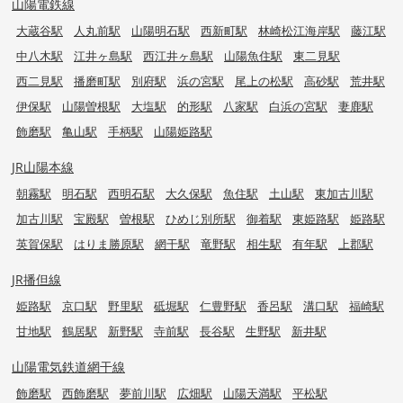
山陽電鉄線
大蔵谷駅
人丸前駅
山陽明石駅
西新町駅
林崎松江海岸駅
藤江駅
中八木駅
江井ヶ島駅
西江井ヶ島駅
山陽魚住駅
東二見駅
西二見駅
播磨町駅
別府駅
浜の宮駅
尾上の松駅
高砂駅
荒井駅
伊保駅
山陽曽根駅
大塩駅
的形駅
八家駅
白浜の宮駅
妻鹿駅
飾磨駅
亀山駅
手柄駅
山陽姫路駅
JR山陽本線
朝霧駅
明石駅
西明石駅
大久保駅
魚住駅
土山駅
東加古川駅
加古川駅
宝殿駅
曽根駅
ひめじ別所駅
御着駅
東姫路駅
姫路駅
英賀保駅
はりま勝原駅
網干駅
竜野駅
相生駅
有年駅
上郡駅
JR播但線
姫路駅
京口駅
野里駅
砥堀駅
仁豊野駅
香呂駅
溝口駅
福崎駅
甘地駅
鶴居駅
新野駅
寺前駅
長谷駅
生野駅
新井駅
山陽電気鉄道網干線
飾磨駅
西飾磨駅
夢前川駅
広畑駅
山陽天満駅
平松駅