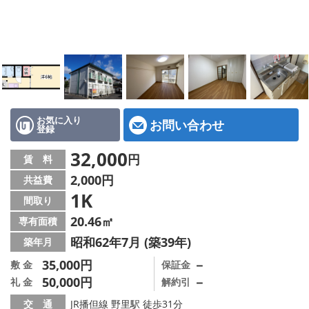
地図から探す
スタッフ紹介
店舗情報·アクセス
会社概要
お気に入り
お問い合わせ
登録
メールでお問い合わせ
32,000
円
賃 料
2,000円
共益費
1K
間取り
20.46㎡
専有面積
昭和62年7月 (築39年)
築年月
35,000円
－
敷 金
保証金
50,000円
－
礼 金
解約引
交 通
JR播但線 野里駅 徒歩31分