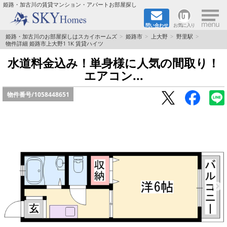
×
姫路・加古川の賃貸マンション・アパートお部屋探し
問い合わせ
お気に入り
TOPページ
姫路・加古川のお部屋探しはスカイホームズ
姫路市
上大野
野里駅
物件詳細 姫路市上大野1 1K 賃貸ハイツ
都市ガス·オール電化
水道料金込み！単身様に人気の間取り！
エアコン...
☆新築物件☆
物件番号/
1058448651
☆敷金＆礼金0円物件☆
☆ペット飼育可能物件☆
☆ネット無料☆
路線·駅から探す
地域から探す