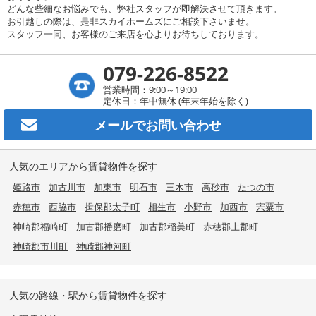
どんな些細なお悩みでも、弊社スタッフが即解決させて頂きます。
お引越しの際は、是非スカイホームズにご相談下さいませ。
スタッフ一同、お客様のご来店を心よりお待ちしております。
079-226-8522
営業時間：9:00～19:00
定休日：年中無休 (年末年始を除く)
メールで
お問い合わせ
人気のエリアから賃貸物件を探す
姫路市
加古川市
加東市
明石市
三木市
高砂市
たつの市
赤穂市
西脇市
揖保郡太子町
相生市
小野市
加西市
宍粟市
神崎郡福崎町
加古郡播磨町
加古郡稲美町
赤穂郡上郡町
神崎郡市川町
神崎郡神河町
人気の路線・駅から賃貸物件を探す