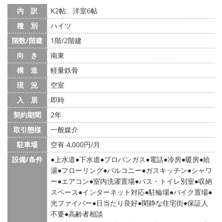
内 訳
K2帖、洋室6帖
種 別
ハイツ
階数/階建
1階/2階建
向 き
南東
構 造
軽量鉄骨
現 況
空室
入 居
即時
契約期間
2年
取引態様
一般媒介
駐車場
空有 4,000円/月
設備/条件
上水道
下水道
プロパンガス
電話
冷房
暖房
給
湯
フローリング
バルコニー
ガスキッチン
シャワ
ー
エアコン
室内洗濯置場
バス・トイレ別室
収納
スペース
インターネット対応
駐輪場
バイク置場
光ファイバー
日当たり良好
閑静な住宅街
保証人
不要
高齢者相談