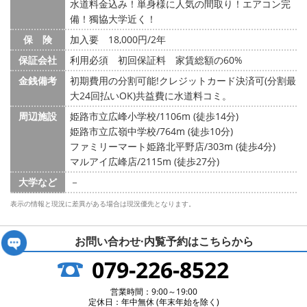
水道料金込み！単身様に人気の間取り！エアコン完
備！獨協大学近く！
保 険
加入要 18,000円/2年
保証会社
利用必須 初回保証料 家賃総額の60%
金銭備考
初期費用の分割可能!クレジットカード決済可(分割最
大24回払いOK)共益費に水道料コミ。
周辺施設
姫路市立広峰小学校/1106m (徒歩14分)
姫路市立広嶺中学校/764m (徒歩10分)
ファミリーマート姫路北平野店/303m (徒歩4分)
マルアイ広峰店/2115m (徒歩27分)
大学など
－
表示の情報と現況に差異がある場合は現況優先となります。
お問い合わせ·内覧予約は
こちらから
079-226-8522
営業時間：9:00～19:00
定休日：年中無休 (年末年始を除く)