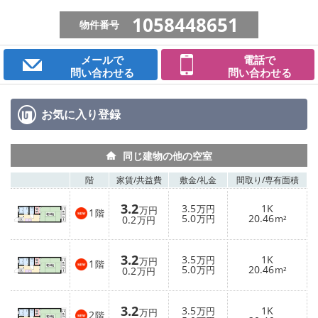
1058448651
物件番号
メールで
電話で
問い合わせる
問い合わせる
お気に入り
登録
同じ建物の他の空室
階
家賃/
共益費
敷金/
礼金
間取り/
専有面積
3.2
3.5
1K
万円
万円
1
階
5.0
20.46
0.2
万円
m²
万円
3.2
3.5
1K
万円
万円
1
階
5.0
20.46
0.2
万円
m²
万円
3.2
3.5
1K
万円
万円
2
階