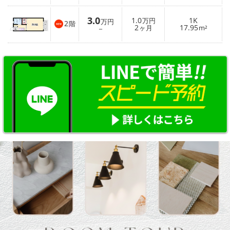
3.0
1.0
1K
万円
万円
2
階
2
17.95
－
ヶ月
m²