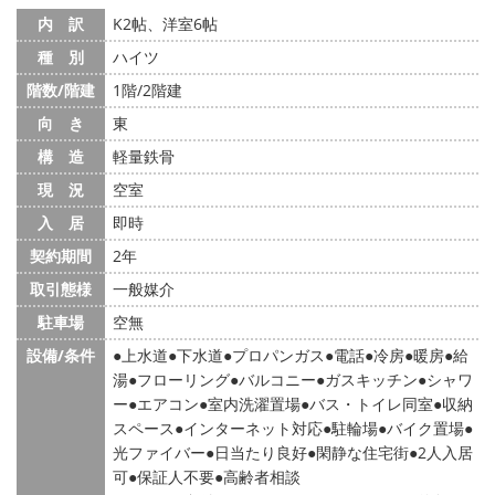
内 訳
K2帖、洋室6帖
種 別
ハイツ
階数/階建
1階/2階建
向 き
東
構 造
軽量鉄骨
現 況
空室
入 居
即時
契約期間
2年
取引態様
一般媒介
駐車場
空無
設備/条件
上水道
下水道
プロパンガス
電話
冷房
暖房
給
湯
フローリング
バルコニー
ガスキッチン
シャワ
ー
エアコン
室内洗濯置場
バス・トイレ同室
収納
スペース
インターネット対応
駐輪場
バイク置場
光ファイバー
日当たり良好
閑静な住宅街
2人入居
可
保証人不要
高齢者相談