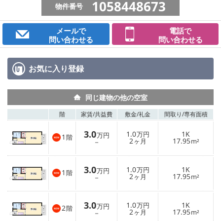
1058448673
物件番号
メールで
電話で
問い合わせる
問い合わせる
お気に入り
登録
同じ建物の他の空室
階
家賃/
共益費
敷金/
礼金
間取り/
専有面積
3.0
1.0
1K
万円
万円
1
階
2
17.95
－
ヶ月
m²
3.0
1.0
1K
万円
万円
1
階
2
17.95
－
ヶ月
m²
3.0
1.0
1K
万円
万円
2
階
2
17.95
－
ヶ月
m²