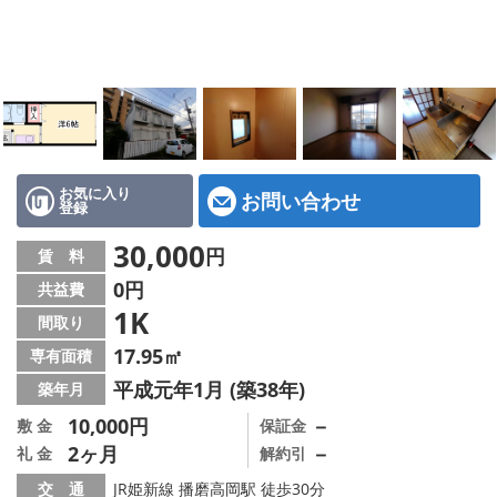
地図から探す
スタッフ紹介
店舗情報·アクセス
会社概要
お気に入り
お問い合わせ
登録
メールでお問い合わせ
30,000
円
賃 料
0円
共益費
1K
間取り
17.95㎡
専有面積
平成元年1月 (築38年)
築年月
10,000円
－
敷 金
保証金
2ヶ月
－
礼 金
解約引
交 通
JR姫新線 播磨高岡駅 徒歩30分