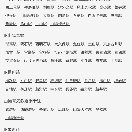
西二見駅
播磨町駅
別府駅
浜の宮駅
尾上の松駅
高砂駅
荒井駅
伊保駅
山陽曽根駅
大塩駅
的形駅
八家駅
白浜の宮駅
妻鹿駅
飾磨駅
亀山駅
手柄駅
山陽姫路駅
JR山陽本線
朝霧駅
明石駅
西明石駅
大久保駅
魚住駅
土山駅
東加古川駅
加古川駅
宝殿駅
曽根駅
ひめじ別所駅
御着駅
東姫路駅
姫路駅
英賀保駅
はりま勝原駅
網干駅
竜野駅
相生駅
有年駅
上郡駅
JR播但線
姫路駅
京口駅
野里駅
砥堀駅
仁豊野駅
香呂駅
溝口駅
福崎駅
甘地駅
鶴居駅
新野駅
寺前駅
長谷駅
生野駅
新井駅
山陽電気鉄道網干線
飾磨駅
西飾磨駅
夢前川駅
広畑駅
山陽天満駅
平松駅
山陽網干駅
JR姫新線