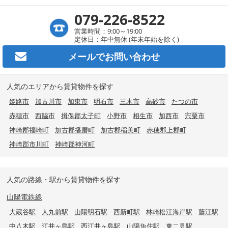
079-226-8522
営業時間：9:00～19:00
定休日：年中無休 (年末年始を除く)
メールで
お問い合わせ
人気のエリアから賃貸物件を探す
姫路市
加古川市
加東市
明石市
三木市
高砂市
たつの市
赤穂市
西脇市
揖保郡太子町
小野市
相生市
加西市
宍粟市
神崎郡福崎町
加古郡播磨町
加古郡稲美町
赤穂郡上郡町
神崎郡市川町
神崎郡神河町
人気の路線・駅から賃貸物件を探す
山陽電鉄線
大蔵谷駅
人丸前駅
山陽明石駅
西新町駅
林崎松江海岸駅
藤江駅
中八木駅
江井ヶ島駅
西江井ヶ島駅
山陽魚住駅
東二見駅