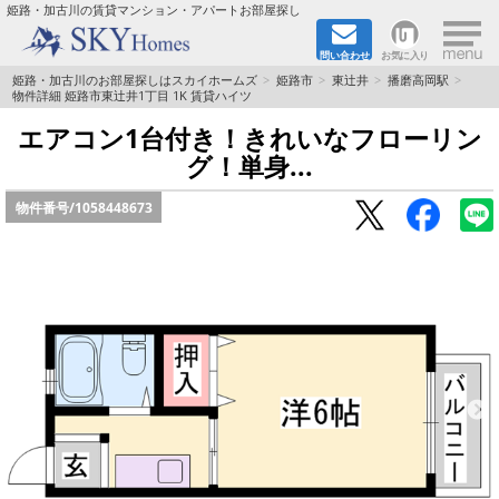
×
姫路・加古川の賃貸マンション・アパートお部屋探し
問い合わせ
お気に入り
TOPページ
姫路・加古川のお部屋探しはスカイホームズ
姫路市
東辻井
播磨高岡駅
物件詳細 姫路市東辻井1丁目 1K 賃貸ハイツ
都市ガス·オール電化
エアコン1台付き！きれいなフローリン
グ！単身...
☆新築物件☆
物件番号/
1058448673
☆敷金＆礼金0円物件☆
☆ペット飼育可能物件☆
☆ネット無料☆
路線·駅から探す
地域から探す