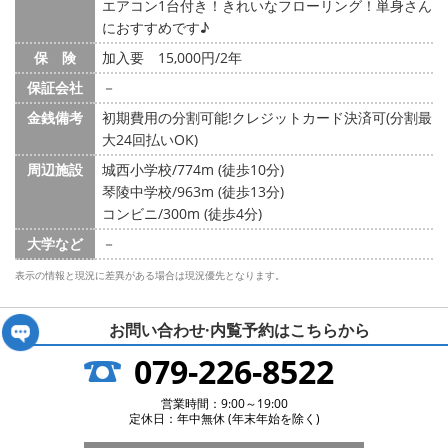
エアコン1台付き！きれいなフローリング！単身さん
におすすめです♪
保 険
加入要 15,000円/2年
保証会社
－
金銭備考
初期費用の分割可能!クレジットカード決済可(分割最
大24回払いOK)
周辺施設
城西小学校/774m (徒歩10分)
琴陵中学校/963m (徒歩13分)
コンビニ/300m (徒歩4分)
大学など
－
表示の情報と現況に差異がある場合は現況優先となります。
お問い合わせ·内覧予約は
こちらから
079-226-8522
営業時間：9:00～19:00
定休日：年中無休 (年末年始を除く)