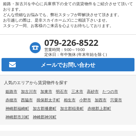
姫路・加古川を中心に兵庫県下の全ての賃貸物件をご紹介させて頂いて
おります。
どんな些細なお悩みでも、弊社スタッフが即解決させて頂きます。
お引越しの際は、是非スカイホームズにご相談下さいませ。
スタッフ一同、お客様のご来店を心よりお待ちしております。
079-226-8522
営業時間：9:00～19:00
定休日：年中無休 (年末年始を除く)
メールで
お問い合わせ
人気のエリアから賃貸物件を探す
姫路市
加古川市
加東市
明石市
三木市
高砂市
たつの市
赤穂市
西脇市
揖保郡太子町
相生市
小野市
加西市
宍粟市
神崎郡福崎町
加古郡播磨町
加古郡稲美町
赤穂郡上郡町
神崎郡市川町
神崎郡神河町