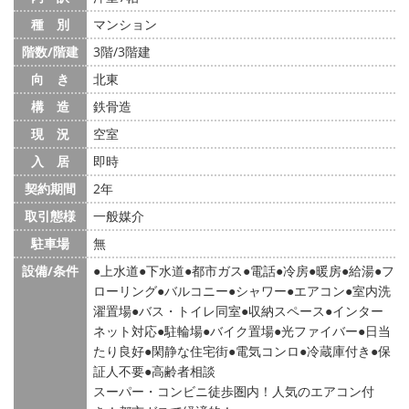
種 別
マンション
階数/階建
3階/3階建
向 き
北東
構 造
鉄骨造
現 況
空室
入 居
即時
契約期間
2年
取引態様
一般媒介
駐車場
無
設備/条件
上水道
下水道
都市ガス
電話
冷房
暖房
給湯
フ
ローリング
バルコニー
シャワー
エアコン
室内洗
濯置場
バス・トイレ同室
収納スペース
インター
ネット対応
駐輪場
バイク置場
光ファイバー
日当
たり良好
閑静な住宅街
電気コンロ
冷蔵庫付き
保
証人不要
高齢者相談
スーパー・コンビニ徒歩圏内！人気のエアコン付