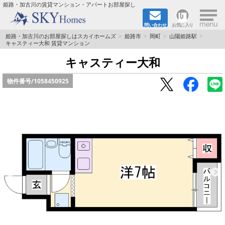
×
姫路・加古川の賃貸マンション・アパートお部屋探し
問い合わせ
お気に入り
TOPページ
姫路・加古川のお部屋探しはスカイホームズ
姫路市
岡町
山陽姫路駅
キャスティー大和 賃貸マンション
都市ガス·オール電化
キャスティー大和
物件番号/
1058450925
☆新築物件☆
☆敷金＆礼金0円物件☆
☆ペット飼育可能物件☆
☆ネット無料☆
路線·駅から探す
地域から探す