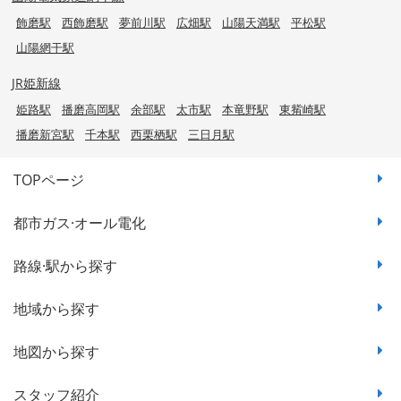
飾磨駅
西飾磨駅
夢前川駅
広畑駅
山陽天満駅
平松駅
山陽網干駅
JR姫新線
姫路駅
播磨高岡駅
余部駅
太市駅
本竜野駅
東觜崎駅
播磨新宮駅
千本駅
西栗栖駅
三日月駅
TOPページ
都市ガス·オール電化
路線·駅から探す
地域から探す
地図から探す
スタッフ紹介