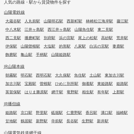
人気の路線・駅から賃貸物件を探す
山陽電鉄線
大蔵谷駅
人丸前駅
山陽明石駅
西新町駅
林崎松江海岸駅
藤江駅
中八木駅
江井ヶ島駅
西江井ヶ島駅
山陽魚住駅
東二見駅
西二見駅
播磨町駅
別府駅
浜の宮駅
尾上の松駅
高砂駅
荒井駅
伊保駅
山陽曽根駅
大塩駅
的形駅
八家駅
白浜の宮駅
妻鹿駅
飾磨駅
亀山駅
手柄駅
山陽姫路駅
JR山陽本線
朝霧駅
明石駅
西明石駅
大久保駅
魚住駅
土山駅
東加古川駅
加古川駅
宝殿駅
曽根駅
ひめじ別所駅
御着駅
東姫路駅
姫路駅
英賀保駅
はりま勝原駅
網干駅
竜野駅
相生駅
有年駅
上郡駅
JR播但線
姫路駅
京口駅
野里駅
砥堀駅
仁豊野駅
香呂駅
溝口駅
福崎駅
甘地駅
鶴居駅
新野駅
寺前駅
長谷駅
生野駅
新井駅
山陽電気鉄道網干線