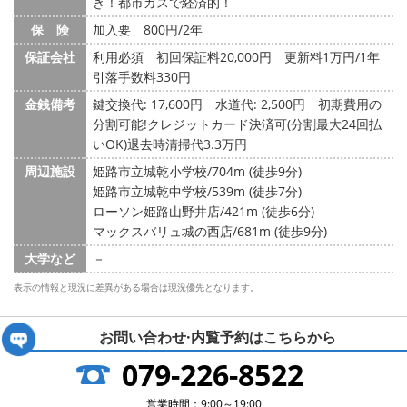
き！都市ガスで経済的！
保 険
加入要 800円/2年
保証会社
利用必須 初回保証料20,000円 更新料1万円/1年
引落手数料330円
金銭備考
鍵交換代: 17,600円
水道代: 2,500円
初期費用の
分割可能!クレジットカード決済可(分割最大24回払
いOK)退去時清掃代3.3万円
周辺施設
姫路市立城乾小学校/704m (徒歩9分)
姫路市立城乾中学校/539m (徒歩7分)
ローソン姫路山野井店/421m (徒歩6分)
マックスバリュ城の西店/681m (徒歩9分)
大学など
－
表示の情報と現況に差異がある場合は現況優先となります。
お問い合わせ·内覧予約は
こちらから
079-226-8522
営業時間：9:00～19:00