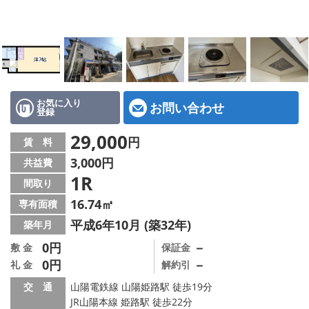
地図から探す
スタッフ紹介
店舗情報·アクセス
会社概要
お気に入り
お問い合わせ
登録
メールでお問い合わせ
29,000
円
賃 料
3,000円
共益費
1R
間取り
16.74㎡
専有面積
平成6年10月 (築32年)
築年月
0円
－
敷 金
保証金
0円
－
礼 金
解約引
交 通
山陽電鉄線 山陽姫路駅 徒歩19分
JR山陽本線 姫路駅 徒歩22分