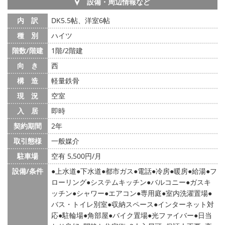
設備・周辺情報など
内 訳
DK5.5帖、洋室6帖
種 別
ハイツ
階数/階建
1階/2階建
向 き
西
構 造
軽量鉄骨
現 況
空室
入 居
即時
契約期間
2年
取引態様
一般媒介
駐車場
空有 5,500円/月
設備/条件
上水道
下水道
都市ガス
電話
冷房
暖房
給湯
フ
ローリング
システムキッチン
バルコニー
ガスキ
ッチン
シャワー
エアコン
専用庭
室内洗濯置場
バス・トイレ別室
収納スペース
インターネット対
応
駐輪場
角部屋
バイク置場
光ファイバー
日当