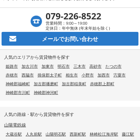
079-226-8522
営業時間：9:00～19:00
定休日：年中無休 (年末年始を除く)
メールで
お問い合わせ
人気のエリアから賃貸物件を探す
姫路市
加古川市
加東市
明石市
三木市
高砂市
たつの市
赤穂市
西脇市
揖保郡太子町
相生市
小野市
加西市
宍粟市
神崎郡福崎町
加古郡播磨町
加古郡稲美町
赤穂郡上郡町
神崎郡市川町
神崎郡神河町
人気の路線・駅から賃貸物件を探す
山陽電鉄線
大蔵谷駅
人丸前駅
山陽明石駅
西新町駅
林崎松江海岸駅
藤江駅