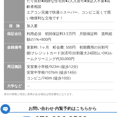
たり良好
閑静な住宅街
2人入居可
保証人不要
高
齢者相談
エアコン完備で快適☆スーパー、コンビニ近くで買
い物便利な立地です！
保 険
加入要
保証会社
利用必須 初回保証料3.5万円 月額保証料 賃料総
額の1%+800円
金銭備考
更新料: 1ヶ月
町会費: 500円
初期費用の分割可
能!クレジットカード決済可(分割最大24回払いOK)ル
ームクリーニング代30,000円
周辺施設
安室東小学校/923m (徒歩12分)
安室中学校/1076m (徒歩14分)
コンビニ/740m (徒歩10分)
大学など
－
表示の情報と現況に差異がある場合は現況優先となります。
お問い合わせ·内覧予約は
こちらから