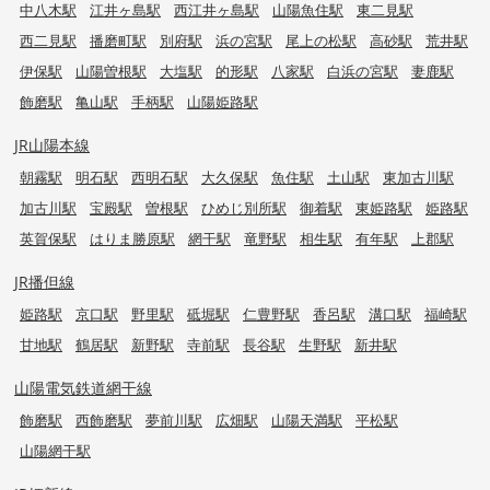
中八木駅
江井ヶ島駅
西江井ヶ島駅
山陽魚住駅
東二見駅
西二見駅
播磨町駅
別府駅
浜の宮駅
尾上の松駅
高砂駅
荒井駅
伊保駅
山陽曽根駅
大塩駅
的形駅
八家駅
白浜の宮駅
妻鹿駅
飾磨駅
亀山駅
手柄駅
山陽姫路駅
JR山陽本線
朝霧駅
明石駅
西明石駅
大久保駅
魚住駅
土山駅
東加古川駅
加古川駅
宝殿駅
曽根駅
ひめじ別所駅
御着駅
東姫路駅
姫路駅
英賀保駅
はりま勝原駅
網干駅
竜野駅
相生駅
有年駅
上郡駅
JR播但線
姫路駅
京口駅
野里駅
砥堀駅
仁豊野駅
香呂駅
溝口駅
福崎駅
甘地駅
鶴居駅
新野駅
寺前駅
長谷駅
生野駅
新井駅
山陽電気鉄道網干線
飾磨駅
西飾磨駅
夢前川駅
広畑駅
山陽天満駅
平松駅
山陽網干駅