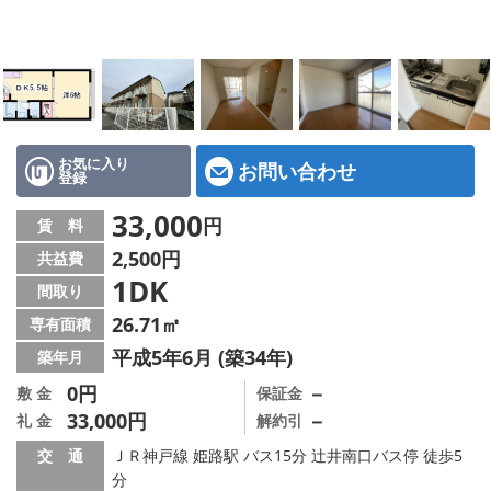
地図から探す
スタッフ紹介
店舗情報·アクセス
会社概要
お気に入り
お問い合わせ
登録
メールでお問い合わせ
33,000
円
賃 料
2,500円
共益費
1DK
間取り
26.71㎡
専有面積
平成5年6月 (築34年)
築年月
0円
－
敷 金
保証金
33,000円
－
礼 金
解約引
交 通
ＪＲ神戸線 姫路駅 バス15分 辻井南口バス停 徒歩5
分