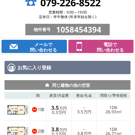
079-226-8522
営業時間：9:00～19:00
定休日：年中無休 (年末年始を除く)
1058454394
物件番号
メールで
電話で
問い合わせる
問い合わせる
お気に入り
登録
同じ建物の他の空室
階
家賃/
共益費
敷金/
礼金
間取り/
専有面積
3.5
－
1DK
万円
1
階
3.5
26.93
0.3
万円
m²
万円
3.8
－
1DK
万円
2
階
3.8
26.71
0.3
万円
m²
万円