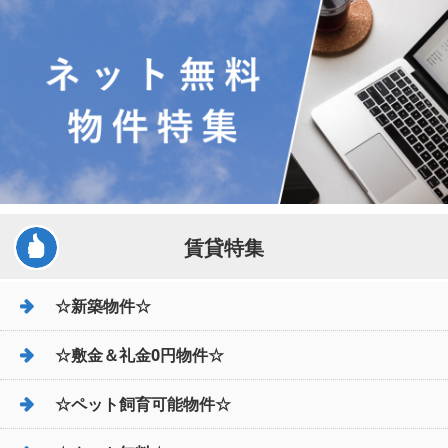
賃貸特集
☆新築物件☆
☆敷金＆礼金0円物件☆
☆ペット飼育可能物件☆