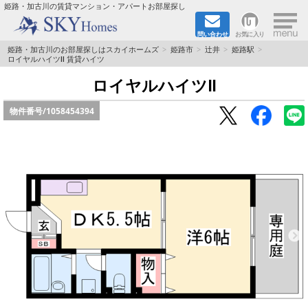
×
姫路・加古川の賃貸マンション・アパートお部屋探し
問い合わせ
お気に入り
TOPページ
姫路・加古川のお部屋探しはスカイホームズ
姫路市
辻井
姫路駅
ロイヤルハイツⅡ 賃貸ハイツ
都市ガス·オール電化
ロイヤルハイツⅡ
物件番号/
1058454394
☆新築物件☆
☆敷金＆礼金0円物件☆
☆ペット飼育可能物件☆
☆ネット無料☆
路線·駅から探す
地域から探す