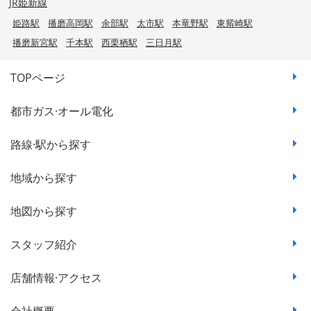
JR姫新線
姫路駅
播磨高岡駅
余部駅
太市駅
本竜野駅
東觜崎駅
播磨新宮駅
千本駅
西栗栖駅
三日月駅
TOPページ
都市ガス·オール電化
路線·駅から探す
地域から探す
地図から探す
スタッフ紹介
店舗情報·アクセス
会社概要