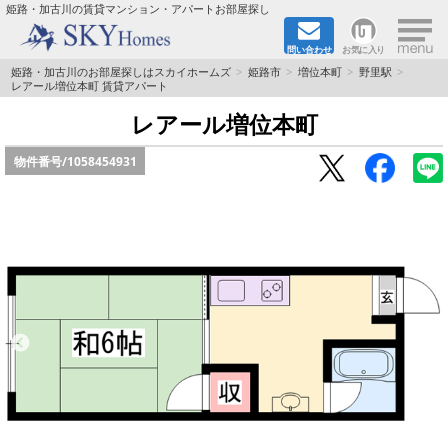
×
姫路・加古川の賃貸マンション・アパートお部屋探し
問い合わせ
お気に入り
TOPページ
姫路・加古川のお部屋探しはスカイホームズ
姫路市
増位本町
野里駅
レアール増位本町 賃貸アパート
都市ガス·オール電化
レアール増位本町
物件番号/
1058454931
☆新築物件☆
☆敷金＆礼金0円物件☆
☆ペット飼育可能物件☆
☆ネット無料☆
路線·駅から探す
地域から探す