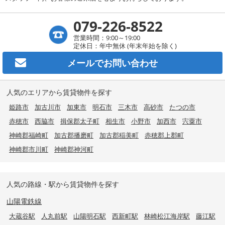
079-226-8522
営業時間：9:00～19:00
定休日：年中無休 (年末年始を除く)
メールで
お問い合わせ
人気のエリアから賃貸物件を探す
姫路市
加古川市
加東市
明石市
三木市
高砂市
たつの市
赤穂市
西脇市
揖保郡太子町
相生市
小野市
加西市
宍粟市
神崎郡福崎町
加古郡播磨町
加古郡稲美町
赤穂郡上郡町
神崎郡市川町
神崎郡神河町
人気の路線・駅から賃貸物件を探す
山陽電鉄線
大蔵谷駅
人丸前駅
山陽明石駅
西新町駅
林崎松江海岸駅
藤江駅