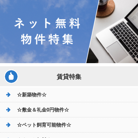
賃貸特集
☆新築物件☆
☆敷金＆礼金0円物件☆
☆ペット飼育可能物件☆