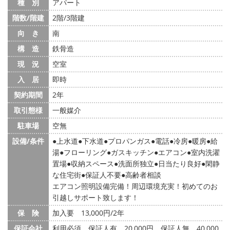
種 別
アパート
階数/階建
2階/3階建
向 き
南
構 造
鉄骨造
現 況
空室
入 居
即時
契約期間
2年
取引態様
一般媒介
駐車場
空無
設備/条件
上水道
下水道
プロパンガス
電話
冷房
暖房
給
湯
フローリング
ガスキッチン
エアコン
室内洗濯
置場
収納スペース
洗面所独立
日当たり良好
閑静
な住宅街
保証人不要
高齢者相談
エアコン照明設備完備！周辺環境充実！初めてのお
引越しサポート致します！
保 険
加入要 13,000円/2年
保証会社
利用必須 保証人有 20,000円 保証人無 40,000