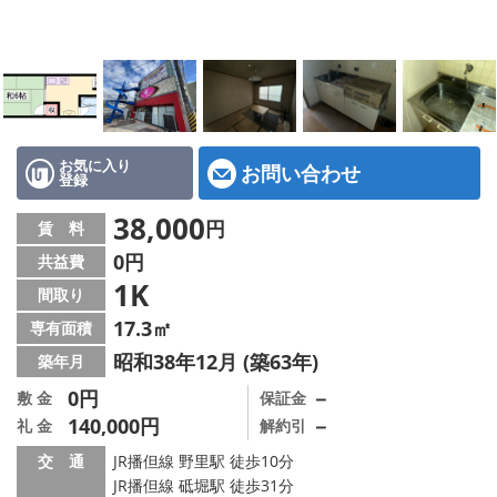
地図から探す
スタッフ紹介
店舗情報·アクセス
会社概要
お気に入り
お問い合わせ
登録
メールでお問い合わせ
38,000
円
賃 料
0円
共益費
1K
間取り
17.3㎡
専有面積
昭和38年12月 (築63年)
築年月
0円
－
敷 金
保証金
140,000円
－
礼 金
解約引
交 通
JR播但線 野里駅 徒歩10分
JR播但線 砥堀駅 徒歩31分