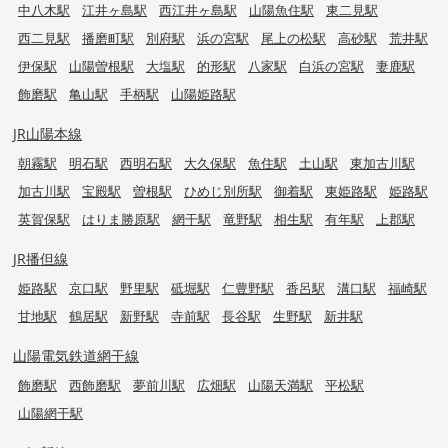
中八木駅
江井ヶ島駅
西江井ヶ島駅
山陽魚住駅
東二見駅
西二見駅
播磨町駅
別府駅
浜の宮駅
尾上の松駅
高砂駅
荒井駅
伊保駅
山陽曽根駅
大塩駅
的形駅
八家駅
白浜の宮駅
妻鹿駅
飾磨駅
亀山駅
手柄駅
山陽姫路駅
JR山陽本線
朝霧駅
明石駅
西明石駅
大久保駅
魚住駅
土山駅
東加古川駅
加古川駅
宝殿駅
曽根駅
ひめじ別所駅
御着駅
東姫路駅
姫路駅
英賀保駅
はりま勝原駅
網干駅
竜野駅
相生駅
有年駅
上郡駅
JR播但線
姫路駅
京口駅
野里駅
砥堀駅
仁豊野駅
香呂駅
溝口駅
福崎駅
甘地駅
鶴居駅
新野駅
寺前駅
長谷駅
生野駅
新井駅
山陽電気鉄道網干線
飾磨駅
西飾磨駅
夢前川駅
広畑駅
山陽天満駅
平松駅
山陽網干駅