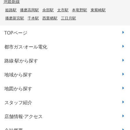
JR姫新線
姫路駅
播磨高岡駅
余部駅
太市駅
本竜野駅
東觜崎駅
播磨新宮駅
千本駅
西栗栖駅
三日月駅
TOPページ
都市ガス·オール電化
路線·駅から探す
地域から探す
地図から探す
スタッフ紹介
店舗情報·アクセス