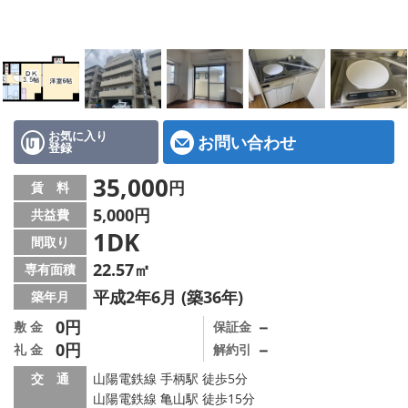
地図から探す
スタッフ紹介
店舗情報·アクセス
会社概要
お気に入り
お問い合わせ
登録
メールでお問い合わせ
35,000
円
賃 料
5,000円
共益費
1DK
間取り
22.57㎡
専有面積
平成2年6月 (築36年)
築年月
0円
－
敷 金
保証金
0円
－
礼 金
解約引
交 通
山陽電鉄線 手柄駅 徒歩5分
山陽電鉄線 亀山駅 徒歩15分