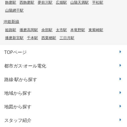
飾磨駅
西飾磨駅
夢前川駅
広畑駅
山陽天満駅
平松駅
山陽網干駅
JR姫新線
姫路駅
播磨高岡駅
余部駅
太市駅
本竜野駅
東觜崎駅
播磨新宮駅
千本駅
西栗栖駅
三日月駅
TOPページ
都市ガス·オール電化
路線·駅から探す
地域から探す
地図から探す
スタッフ紹介