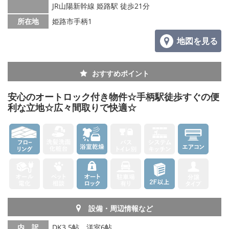
JR山陽新幹線 姫路駅 徒歩21分
所在地
姫路市手柄1
地図を見る
おすすめポイント
安心のオートロック付き物件☆手柄駅徒歩すぐの便
利な立地☆広々間取りで快適☆
設備・周辺情報など
内 訳
DK3.5帖、洋室6帖