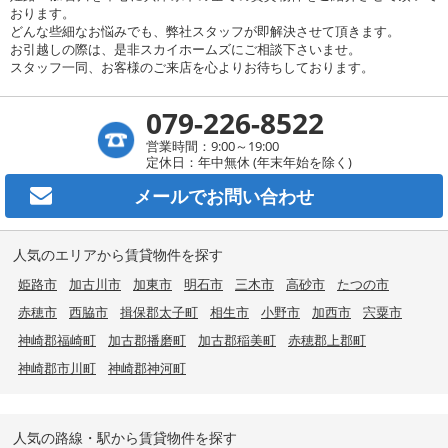
おります。
どんな些細なお悩みでも、弊社スタッフが即解決させて頂きます。
お引越しの際は、是非スカイホームズにご相談下さいませ。
スタッフ一同、お客様のご来店を心よりお待ちしております。
079-226-8522
営業時間：9:00～19:00
定休日：年中無休 (年末年始を除く)
メールで
お問い合わせ
人気のエリアから賃貸物件を探す
姫路市
加古川市
加東市
明石市
三木市
高砂市
たつの市
赤穂市
西脇市
揖保郡太子町
相生市
小野市
加西市
宍粟市
神崎郡福崎町
加古郡播磨町
加古郡稲美町
赤穂郡上郡町
神崎郡市川町
神崎郡神河町
人気の路線・駅から賃貸物件を探す