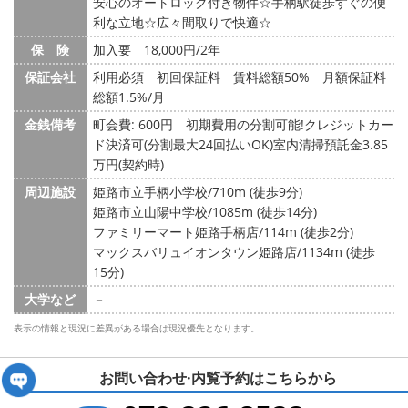
安心のオートロック付き物件☆手柄駅徒歩すぐの便
利な立地☆広々間取りで快適☆
保 険
加入要 18,000円/2年
保証会社
利用必須 初回保証料 賃料総額50% 月額保証料
総額1.5%/月
金銭備考
町会費: 600円
初期費用の分割可能!クレジットカー
ド決済可(分割最大24回払いOK)室内清掃預託金3.85
万円(契約時)
周辺施設
姫路市立手柄小学校/710m (徒歩9分)
姫路市立山陽中学校/1085m (徒歩14分)
ファミリーマート姫路手柄店/114m (徒歩2分)
マックスバリュイオンタウン姫路店/1134m (徒歩
15分)
大学など
－
表示の情報と現況に差異がある場合は現況優先となります。
お問い合わせ·内覧予約は
こちらから