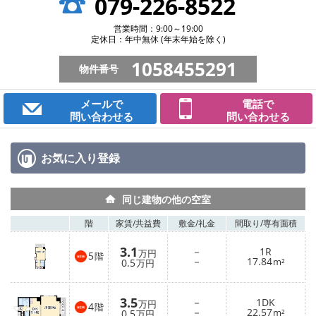
079-226-8522
営業時間：9:00～19:00
定休日：年中無休 (年末年始を除く)
1058455291
物件番号
メールで
電話で
問い合わせる
問い合わせる
お気に入り
登録
同じ建物の他の空室
階
家賃/
共益費
敷金/
礼金
間取り/
専有面積
3.1
－
1R
万円
5
階
－
17.84
0.5
m²
万円
3.5
－
1DK
万円
4
階
－
22.57
0.5
m²
万円