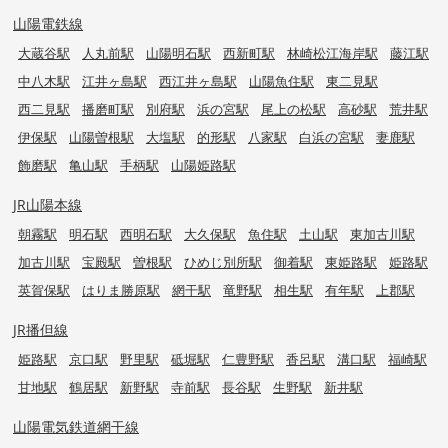
山陽電鉄線
大蔵谷駅
人丸前駅
山陽明石駅
西新町駅
林崎松江海岸駅
藤江駅
中八木駅
江井ヶ島駅
西江井ヶ島駅
山陽魚住駅
東二見駅
西二見駅
播磨町駅
別府駅
浜の宮駅
尾上の松駅
高砂駅
荒井駅
伊保駅
山陽曽根駅
大塩駅
的形駅
八家駅
白浜の宮駅
妻鹿駅
飾磨駅
亀山駅
手柄駅
山陽姫路駅
JR山陽本線
朝霧駅
明石駅
西明石駅
大久保駅
魚住駅
土山駅
東加古川駅
加古川駅
宝殿駅
曽根駅
ひめじ別所駅
御着駅
東姫路駅
姫路駅
英賀保駅
はりま勝原駅
網干駅
竜野駅
相生駅
有年駅
上郡駅
JR播但線
姫路駅
京口駅
野里駅
砥堀駅
仁豊野駅
香呂駅
溝口駅
福崎駅
甘地駅
鶴居駅
新野駅
寺前駅
長谷駅
生野駅
新井駅
山陽電気鉄道網干線