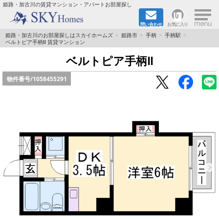
×
姫路・加古川の賃貸マンション・アパートお部屋探し
問い合わせ
お気に入り
TOPページ
姫路・加古川のお部屋探しはスカイホームズ
姫路市
手柄
手柄駅
ベルトピア手柄Ⅱ 賃貸マンション
都市ガス·オール電化
ベルトピア手柄Ⅱ
物件番号/
1058455291
☆新築物件☆
☆敷金＆礼金0円物件☆
☆ペット飼育可能物件☆
☆ネット無料☆
路線·駅から探す
地域から探す