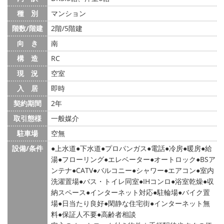
種 別
マンション
階数/階建
2階/5階建
向 き
南
構 造
RC
現 況
空室
入 居
即時
契約期間
2年
取引態様
一般媒介
駐車場
空無
設備/条件
上水道
下水道
プロパンガス
電話
冷房
暖房
給
湯
フローリング
エレベーター
オートロック
BSア
ンテナ
CATV
バルコニー
シャワー
エアコン
室内
洗濯置場
バス・トイレ同室
IHコンロ
浴室乾燥
収
納スペース
インターネット対応
駐輪場
バイク置
場
日当たり良好
閑静な住宅街
インターネット無
料
保証人不要
高齢者相談