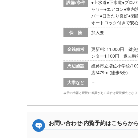
設備/条件
上水道
下水道
プロパ
ャワー
エアコン
室内
バー
日当たり良好
閑
オートロック付きで安
保 険
加入要
金銭備考
更新料: 11,000円
鍵交換
ンター1,100円 退去時清
周辺施設
姫路市立増位小学校/1091
店/479m (徒歩6分)
大学など
－
表示の情報と現況に差異がある場合は現況優先となり
お問い合わせ·内覧予約は
こちらか