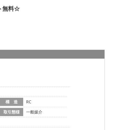
ト無料☆
構 造
RC
取引態様
一般媒介