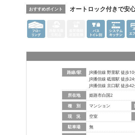
オートロック付きで安
おすすめポイント
路線/駅
JR播但線 野里駅 徒歩1
JR播但線 砥堀駅 徒歩2
JR播但線 京口駅 徒歩4
所在地
姫路市白国2
種 別
マンション
現 況
空室
駐車場
無