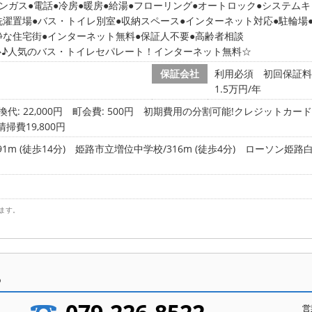
ンガス
電話
冷房
暖房
給湯
フローリング
オートロック
システムキ
洗濯置場
バス・トイレ別室
収納スペース
インターネット対応
駐輪場
静な住宅街
インターネット無料
保証人不要
高齢者相談
心♪人気のバス・トイレセパレート！インターネット無料☆
保証会社
利用必須 初回保証料 
1.5万円/年
代: 22,000円
町会費: 500円
初期費用の分割可能!クレジットカード決
掃費19,800円
m (徒歩14分)
姫路市立増位中学校/316m (徒歩4分)
ローソン姫路白国
ます。
ら
営