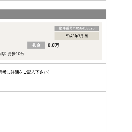
物件番号/
1058458826
平成3年3月 築
0.0万
礼 金
里駅 徒歩10分
備考に詳細をご記入下さい）