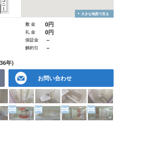
大きな地図で見る
0円
敷 金
0円
礼 金
－
保証金
－
解約引
36年)
お問い合わせ