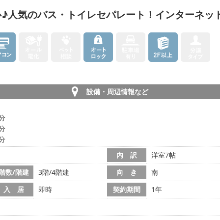
心♪人気のバス・トイレセパレート！インターネッ
設備・周辺情報など
0分
4分
2分
内 訳
洋室7帖
階数/階建
3階/4階建
向 き
南
入 居
即時
契約期間
1年