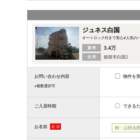
ジュネス白国
オートロック付きで安心♪人気の
3.4万
賃 料
姫路市白国2
住 所
お問い合わせ内容
物件を
※複数選択可
ご入居時期
できる
お名前
必 須