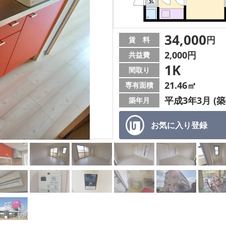
34,000
円
賃 料
2,000円
共益費
1K
間取り
21.46㎡
専有面積
平成3年3月 (築
築年月
お気に入り
登録