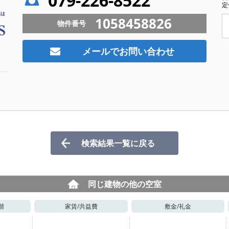
079-226-8522
定
1058458826
物件番号
メールでお問い合わせ
検索結果一覧に戻る
同じ建物の他の空室
階
家賃/
共益費
敷金/
礼金