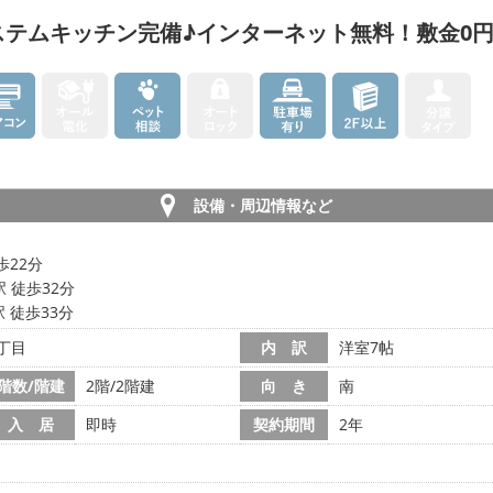
ステムキッチン完備♪インターネット無料！敷金0
設備・周辺情報など
歩22分
 徒歩32分
 徒歩33分
丁目
内 訳
洋室7帖
階数/階建
2階/2階建
向 き
南
入 居
即時
契約期間
2年