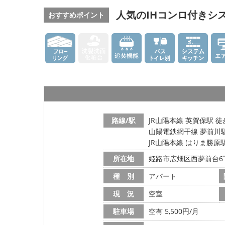
人気のIHコンロ付きシ
おすすめポイント
路線/駅
JR山陽本線 英賀保駅 徒
山陽電鉄網干線 夢前川駅
JR山陽本線 はりま勝原駅
所在地
姫路市広畑区西夢前台6
種 別
アパート
現 況
空室
駐車場
空有 5,500円/月