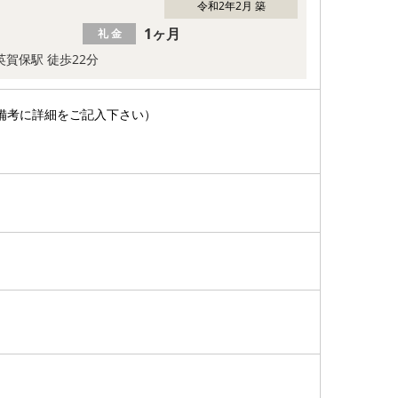
令和2年2月 築
1ヶ月
礼 金
英賀保駅 徒歩22分
備考に詳細をご記入下さい）