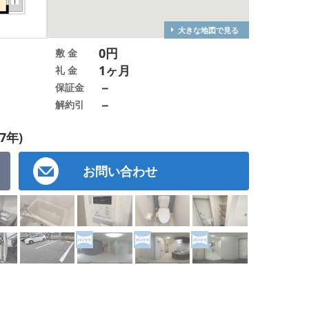
大きな地図で見る
0円
敷 金
1ヶ月
礼 金
－
保証金
－
解約引
7年)
お問い合わせ