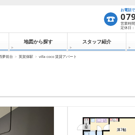
お電話
07
営業時間：
定休日：
地図から探す
スタッフ紹介
西夢前台
英賀保駅
villa coco 賃貸アパート