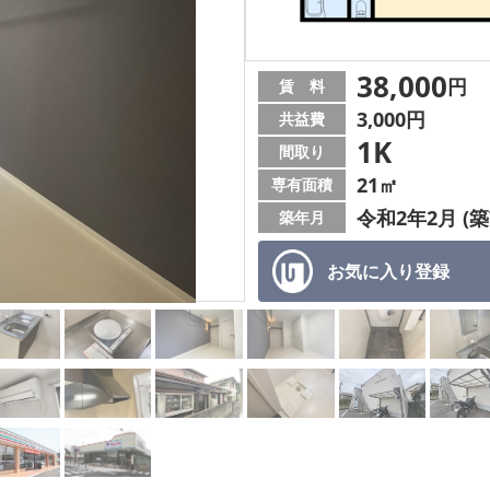
38,000
円
賃 料
3,000円
共益費
1K
間取り
21㎡
専有面積
令和2年2月 (築
築年月
お気に入り
登録