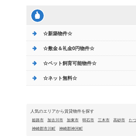
☆新築物件☆
☆敷金＆礼金0円物件☆
☆ペット飼育可能物件☆
☆ネット無料☆
人気のエリアから賃貸物件を探す
姫路市
加古川市
加東市
明石市
三木市
高砂市
た
神崎郡市川町
神崎郡神河町