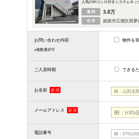
人気のIHコンロ付きシステムキッ
3.8万
賃 料
姫路市広畑区西夢
住 所
お問い合わせ内容
物件を
※複数選択可
ご入居時期
できる
お名前
必 須
メールアドレス
必 須
電話番号