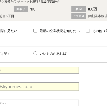
チン完備♪インターネット無料！敷金0円物件☆
1K
0.0万
間取り
敷 金
前台6丁目
JR山陽本線 
アクセス
実際に見たい
最新の空室状況を知りたい
その他（
だけ早く
いいものがあれば