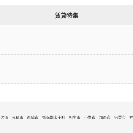
賃貸特集
つの市
赤穂市
西脇市
揖保郡太子町
相生市
小野市
加西市
宍粟市