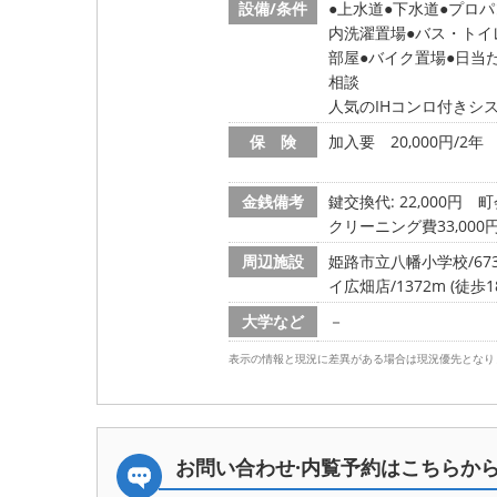
設備/条件
上水道
下水道
プロパ
内洗濯置場
バス・トイ
部屋
バイク置場
日当
相談
人気のIHコンロ付きシ
保 険
加入要 20,000円/2年
金銭備考
鍵交換代: 22,000円
町
クリーニング費33,000
周辺施設
姫路市立八幡小学校/673
イ広畑店/1372m (徒歩1
大学など
－
表示の情報と現況に差異がある場合は現況優先となり
お問い合わせ·内覧予約は
こちらか