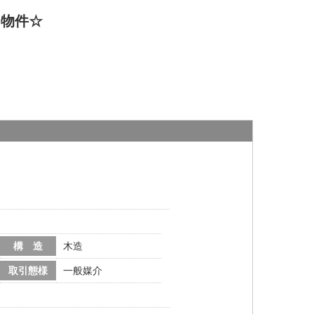
円物件☆
構 造
木造
取引態様
一般媒介