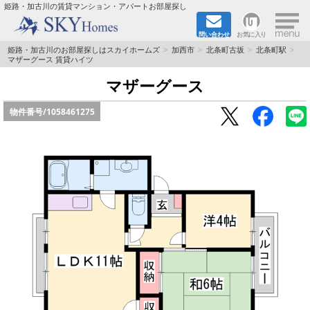
×
姫路・加古川の賃貸マンション・アパートお部屋探し
問い合わせ
お気に入り
TOPページ
姫路・加古川のお部屋探しはスカイホームズ
加西市
北条町古坂
北条町駅
マザーグース 賃貸ハイツ
都市ガス·オール電化
マザーグース
物件番号/
1058461275
☆新築物件☆
☆敷金＆礼金0円物件☆
☆ペット飼育可能物件☆
☆ネット無料☆
路線·駅から探す
地域から探す