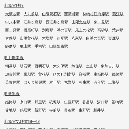
山陽電鉄線
大蔵谷駅
人丸前駅
山陽明石駅
西新町駅
林崎松江海岸駅
藤江駅
中八木駅
江井ヶ島駅
西江井ヶ島駅
山陽魚住駅
東二見駅
西二見駅
播磨町駅
別府駅
浜の宮駅
尾上の松駅
高砂駅
荒井駅
伊保駅
山陽曽根駅
大塩駅
的形駅
八家駅
白浜の宮駅
妻鹿駅
飾磨駅
亀山駅
手柄駅
山陽姫路駅
JR山陽本線
朝霧駅
明石駅
西明石駅
大久保駅
魚住駅
土山駅
東加古川駅
加古川駅
宝殿駅
曽根駅
ひめじ別所駅
御着駅
東姫路駅
姫路駅
英賀保駅
はりま勝原駅
網干駅
竜野駅
相生駅
有年駅
上郡駅
JR播但線
姫路駅
京口駅
野里駅
砥堀駅
仁豊野駅
香呂駅
溝口駅
福崎駅
甘地駅
鶴居駅
新野駅
寺前駅
長谷駅
生野駅
新井駅
山陽電気鉄道網干線