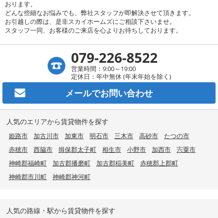
おります。
どんな些細なお悩みでも、弊社スタッフが即解決させて頂きます。
お引越しの際は、是非スカイホームズにご相談下さいませ。
スタッフ一同、お客様のご来店を心よりお待ちしております。
079-226-8522
営業時間：9:00～19:00
定休日：年中無休 (年末年始を除く)
メールで
お問い合わせ
人気のエリアから賃貸物件を探す
姫路市
加古川市
加東市
明石市
三木市
高砂市
たつの市
赤穂市
西脇市
揖保郡太子町
相生市
小野市
加西市
宍粟市
神崎郡福崎町
加古郡播磨町
加古郡稲美町
赤穂郡上郡町
神崎郡市川町
神崎郡神河町
人気の路線・駅から賃貸物件を探す