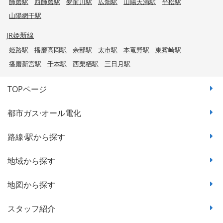
飾磨駅
西飾磨駅
夢前川駅
広畑駅
山陽天満駅
平松駅
山陽網干駅
JR姫新線
姫路駅
播磨高岡駅
余部駅
太市駅
本竜野駅
東觜崎駅
播磨新宮駅
千本駅
西栗栖駅
三日月駅
TOPページ
都市ガス·オール電化
路線·駅から探す
地域から探す
地図から探す
スタッフ紹介