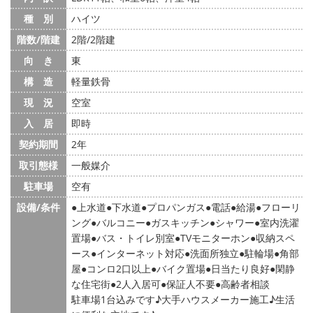
種 別
ハイツ
階数/階建
2階/2階建
向 き
東
構 造
軽量鉄骨
現 況
空室
入 居
即時
契約期間
2年
取引態様
一般媒介
駐車場
空有
設備/条件
上水道
下水道
プロパンガス
電話
給湯
フローリ
ング
バルコニー
ガスキッチン
シャワー
室内洗濯
置場
バス・トイレ別室
TVモニターホン
収納スペ
ース
インターネット対応
洗面所独立
駐輪場
角部
屋
コンロ2口以上
バイク置場
日当たり良好
閑静
な住宅街
2人入居可
保証人不要
高齢者相談
駐車場1台込みです♪大手ハウスメーカー施工♪生活