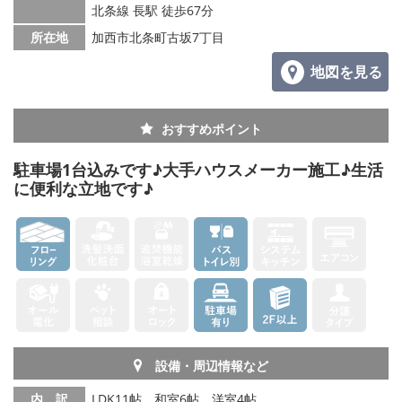
北条線 長駅 徒歩67分
所在地
加西市北条町古坂7丁目
地図を見る
おすすめポイント
駐車場1台込みです♪大手ハウスメーカー施工♪生活
に便利な立地です♪
設備・周辺情報など
内 訳
LDK11帖、和室6帖、洋室4帖