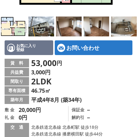
地図から探す
スタッフ紹介
店舗情報·アクセス
会社概要
お気に入り
お問い合わせ
登録
メールでお問い合わせ
53,000
円
賃 料
3,000円
共益費
2LDK
間取り
46.75㎡
専有面積
平成4年8月 (築34年)
築年月
20,000円
－
敷 金
保証金
0円
－
礼 金
解約引
交 通
北条鉄道北条線 北条町駅 徒歩18分
北条鉄道北条線 播磨横田駅 徒歩44分