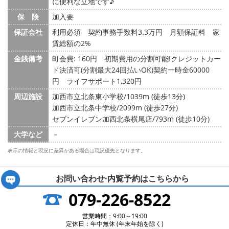
に便利な立地です♪
保 険
加入要
保証会社
利用必須 契約事務手数料3.3万円 月額保証料 家
賃総額の2%
金銭備考
町会費: 160円
初期費用の分割可能!クレジットカー
ド決済可(分割最大24回払いOK)契約一時金60000
円 ライフサポート1,320円
周辺施設
加西市立北条東小学校/1039m (徒歩13分)
加西市立北条中学校/2099m (徒歩27分)
セブンイレブン加西北条横尾店/793m (徒歩10分)
大学など
－
表示の情報と現況に差異がある場合は現況優先となります。
お問い合わせ·内覧予約は
こちらから
079-226-8522
営業時間：9:00～19:00
定休日：年中無休 (年末年始を除く)