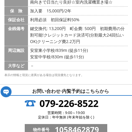
南向きで日当たり良好☆室内洗濯機置き場☆
保 険
加入要 15,000円/2年
保証会社
利用必須 初回保証料50%
金銭備考
鍵交換代: 13,200円
町会費: 500円
初期費用の分
割可能!クレジットカード決済可(分割最大24回払い
OK)クリーニング費2.2万円
周辺施設
安室東小学校/839m (徒歩11分)
安室中学校/830m (徒歩11分)
大学など
－
表示の情報と現況に差異がある場合は現況優先となります。
お問い合わせ·内覧予約は
こちらから
079-226-8522
営業時間：9:00～19:00
定休日：年中無休 (年末年始を除く)
1058462879
物件番号