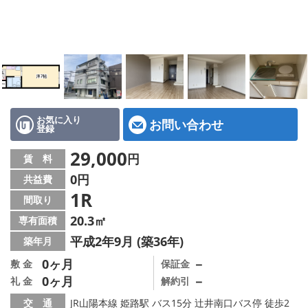
地図から探す
スタッフ紹介
店舗情報·アクセス
会社概要
お気に入り
お問い合わせ
登録
メールでお問い合わせ
29,000
円
賃 料
0円
共益費
1R
間取り
20.3㎡
専有面積
平成2年9月 (築36年)
築年月
0ヶ月
－
敷 金
保証金
0ヶ月
－
礼 金
解約引
交 通
JR山陽本線 姫路駅 バス15分 辻井南口バス停 徒歩2