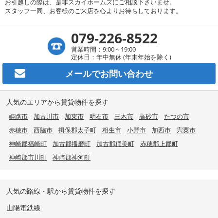
お引越しの際は、是非スカイホームズにご相談下さいませ。
スタッフ一同、お客様のご来店を心よりお待ちしております。
079-226-8522
営業時間：9:00～19:00
定休日：年中無休 (年末年始を除く)
メールで
お問い合わせ
人気のエリアから賃貸物件を探す
姫路市
加古川市
加東市
明石市
三木市
高砂市
たつの市
赤穂市
西脇市
揖保郡太子町
相生市
小野市
加西市
宍粟市
神崎郡福崎町
加古郡播磨町
加古郡稲美町
赤穂郡上郡町
神崎郡市川町
神崎郡神河町
人気の路線・駅から賃貸物件を探す
山陽電鉄線