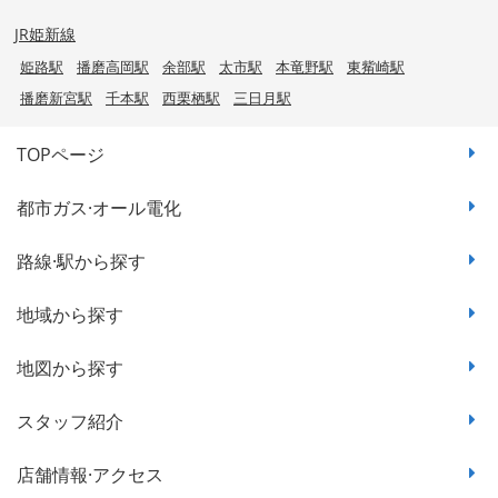
JR姫新線
姫路駅
播磨高岡駅
余部駅
太市駅
本竜野駅
東觜崎駅
播磨新宮駅
千本駅
西栗栖駅
三日月駅
TOPページ
都市ガス·オール電化
路線·駅から探す
地域から探す
地図から探す
スタッフ紹介
店舗情報·アクセス