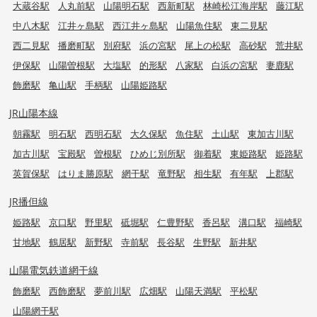
大蔵谷駅
人丸前駅
山陽明石駅
西新町駅
林崎松江海岸駅
藤江駅
中八木駅
江井ヶ島駅
西江井ヶ島駅
山陽魚住駅
東二見駅
西二見駅
播磨町駅
別府駅
浜の宮駅
尾上の松駅
高砂駅
荒井駅
伊保駅
山陽曽根駅
大塩駅
的形駅
八家駅
白浜の宮駅
妻鹿駅
飾磨駅
亀山駅
手柄駅
山陽姫路駅
JR山陽本線
朝霧駅
明石駅
西明石駅
大久保駅
魚住駅
土山駅
東加古川駅
加古川駅
宝殿駅
曽根駅
ひめじ別所駅
御着駅
東姫路駅
姫路駅
英賀保駅
はりま勝原駅
網干駅
竜野駅
相生駅
有年駅
上郡駅
JR播但線
姫路駅
京口駅
野里駅
砥堀駅
仁豊野駅
香呂駅
溝口駅
福崎駅
甘地駅
鶴居駅
新野駅
寺前駅
長谷駅
生野駅
新井駅
山陽電気鉄道網干線
飾磨駅
西飾磨駅
夢前川駅
広畑駅
山陽天満駅
平松駅
山陽網干駅