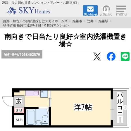
×
姫路・加古川の賃貸マンション・アパートお部屋探し
問い合わせ
お気に入り
TOPページ
姫路・加古川のお部屋探しはスカイホームズ
姫路市
辻井
姫路駅
物件詳細 姫路市辻井6丁目 1R 賃貸マンション
都市ガス·オール電化
南向きで日当たり良好☆室内洗濯機置き
場☆
☆新築物件☆
物件番号/
1058462879
☆敷金＆礼金0円物件☆
☆ペット飼育可能物件☆
☆ネット無料☆
路線·駅から探す
地域から探す