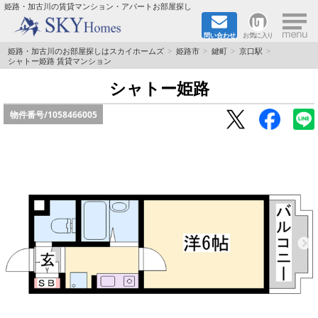
×
姫路・加古川の賃貸マンション・アパートお部屋探し
問い合わせ
お気に入り
TOPページ
姫路・加古川のお部屋探しはスカイホームズ
姫路市
鍵町
京口駅
シャトー姫路 賃貸マンション
都市ガス·オール電化
シャトー姫路
物件番号/
1058466005
☆新築物件☆
☆敷金＆礼金0円物件☆
☆ペット飼育可能物件☆
☆ネット無料☆
路線·駅から探す
地域から探す