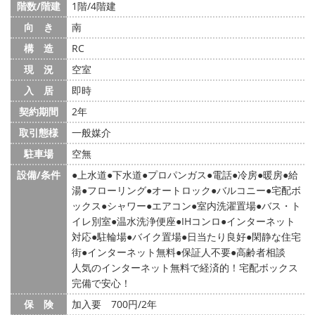
階数/階建
1階/4階建
向 き
南
構 造
RC
現 況
空室
入 居
即時
契約期間
2年
取引態様
一般媒介
駐車場
空無
設備/条件
上水道
下水道
プロパンガス
電話
冷房
暖房
給
湯
フローリング
オートロック
バルコニー
宅配ボ
ックス
シャワー
エアコン
室内洗濯置場
バス・ト
イレ別室
温水洗浄便座
IHコンロ
インターネット
対応
駐輪場
バイク置場
日当たり良好
閑静な住宅
街
インターネット無料
保証人不要
高齢者相談
人気のインターネット無料で経済的！宅配ボックス
完備で安心！
保 険
加入要 700円/2年