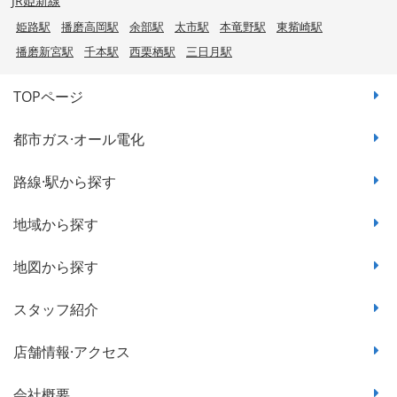
JR姫新線
姫路駅
播磨高岡駅
余部駅
太市駅
本竜野駅
東觜崎駅
播磨新宮駅
千本駅
西栗栖駅
三日月駅
TOPページ
都市ガス·オール電化
路線·駅から探す
地域から探す
地図から探す
スタッフ紹介
店舗情報·アクセス
会社概要