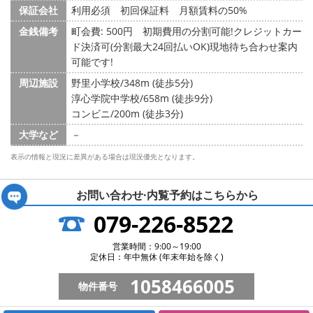
保証会社
利用必須 初回保証料 月額賃料の50%
金銭備考
町会費: 500円
初期費用の分割可能!クレジットカー
ド決済可(分割最大24回払いOK)現地待ち合わせ案内
可能です!
周辺施設
野里小学校/348m (徒歩5分)
淳心学院中学校/658m (徒歩9分)
コンビニ/200m (徒歩3分)
大学など
－
表示の情報と現況に差異がある場合は現況優先となります。
お問い合わせ·内覧予約は
こちらから
079-226-8522
営業時間：9:00～19:00
定休日：年中無休 (年末年始を除く)
1058466005
物件番号