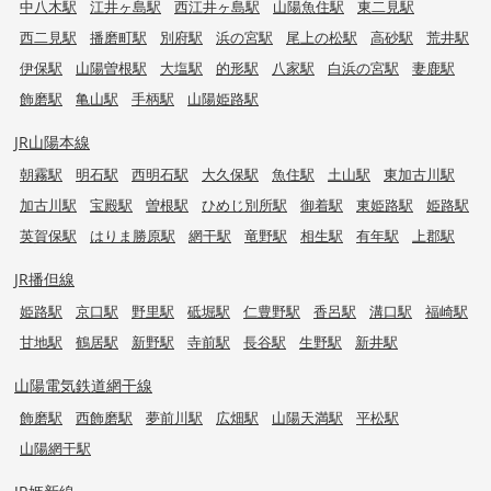
中八木駅
江井ヶ島駅
西江井ヶ島駅
山陽魚住駅
東二見駅
西二見駅
播磨町駅
別府駅
浜の宮駅
尾上の松駅
高砂駅
荒井駅
伊保駅
山陽曽根駅
大塩駅
的形駅
八家駅
白浜の宮駅
妻鹿駅
飾磨駅
亀山駅
手柄駅
山陽姫路駅
JR山陽本線
朝霧駅
明石駅
西明石駅
大久保駅
魚住駅
土山駅
東加古川駅
加古川駅
宝殿駅
曽根駅
ひめじ別所駅
御着駅
東姫路駅
姫路駅
英賀保駅
はりま勝原駅
網干駅
竜野駅
相生駅
有年駅
上郡駅
JR播但線
姫路駅
京口駅
野里駅
砥堀駅
仁豊野駅
香呂駅
溝口駅
福崎駅
甘地駅
鶴居駅
新野駅
寺前駅
長谷駅
生野駅
新井駅
山陽電気鉄道網干線
飾磨駅
西飾磨駅
夢前川駅
広畑駅
山陽天満駅
平松駅
山陽網干駅