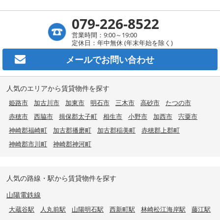
079-226-8522
営業時間：9:00～19:00
定休日：年中無休 (年末年始を除く)
メールで
お問い合わせ
人気のエリアから賃貸物件を探す
姫路市
加古川市
加東市
明石市
三木市
高砂市
たつの市
赤穂市
西脇市
揖保郡太子町
相生市
小野市
加西市
宍粟市
神崎郡福崎町
加古郡播磨町
加古郡稲美町
赤穂郡上郡町
神崎郡市川町
神崎郡神河町
人気の路線・駅から賃貸物件を探す
山陽電鉄線
大蔵谷駅
人丸前駅
山陽明石駅
西新町駅
林崎松江海岸駅
藤江駅