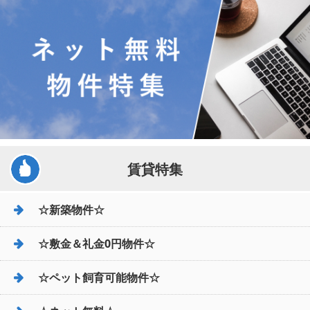
賃貸特集
☆新築物件☆
☆敷金＆礼金0円物件☆
☆ペット飼育可能物件☆