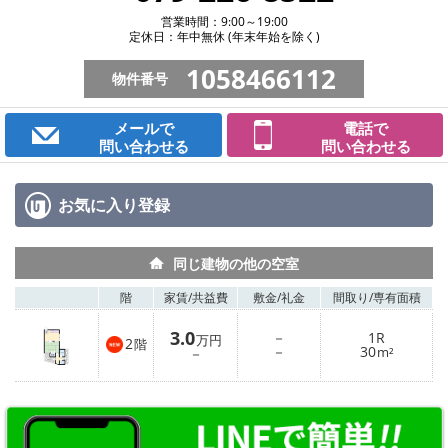
営業時間：9:00～19:00
定休日：年中無休 (年末年始を除く)
1058466112
物件番号
メールで
電話で
問い合わせる
問い合わせる
お気に入り
登録
同じ建物の他の空室
階
家賃/
共益費
敷金/
礼金
間取り/
専有面積
3.0
－
1R
万円
2
階
－
30
－
m²