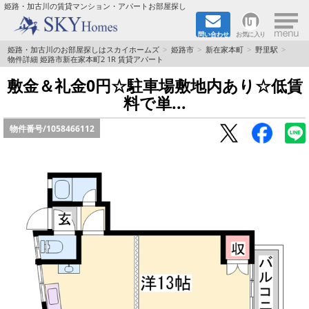
×
姫路・加古川の賃貸マンション・アパートお部屋探し
問い合わせ
お気に入り
TOPページ
姫路・加古川のお部屋探しはスカイホームズ
姫路市
新在家本町
野里駅
物件詳細 姫路市新在家本町2 1R 賃貸アパート
都市ガス·オール電化
敷金＆礼金0円☆駐車場敷地内あり☆低賃
料で単...
☆新築物件☆
物件番号/
1058466112
☆敷金＆礼金0円物件☆
☆ペット飼育可能物件☆
☆ネット無料☆
路線·駅から探す
地域から探す