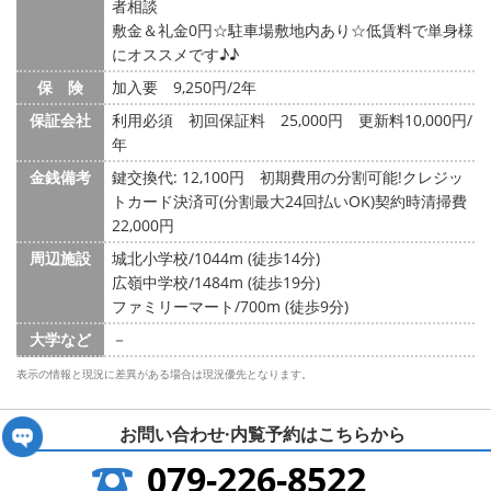
者相談
敷金＆礼金0円☆駐車場敷地内あり☆低賃料で単身様
にオススメです♪♪
保 険
加入要 9,250円/2年
保証会社
利用必須 初回保証料 25,000円 更新料10,000円/
年
金銭備考
鍵交換代: 12,100円
初期費用の分割可能!クレジッ
トカード決済可(分割最大24回払いOK)契約時清掃費
22,000円
周辺施設
城北小学校/1044m (徒歩14分)
広嶺中学校/1484m (徒歩19分)
ファミリーマート/700m (徒歩9分)
大学など
－
表示の情報と現況に差異がある場合は現況優先となります。
お問い合わせ·内覧予約は
こちらから
079-226-8522