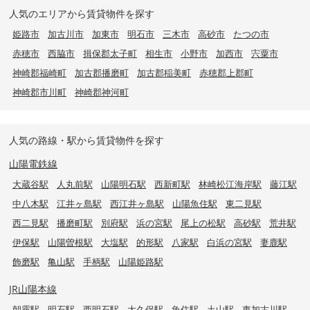
人気のエリアから賃貸物件を探す
姫路市
加古川市
加東市
明石市
三木市
高砂市
たつの市
赤穂市
西脇市
揖保郡太子町
相生市
小野市
加西市
宍粟市
神崎郡福崎町
加古郡播磨町
加古郡稲美町
赤穂郡上郡町
神崎郡市川町
神崎郡神河町
人気の路線・駅から賃貸物件を探す
山陽電鉄線
大蔵谷駅
人丸前駅
山陽明石駅
西新町駅
林崎松江海岸駅
藤江駅
中八木駅
江井ヶ島駅
西江井ヶ島駅
山陽魚住駅
東二見駅
西二見駅
播磨町駅
別府駅
浜の宮駅
尾上の松駅
高砂駅
荒井駅
伊保駅
山陽曽根駅
大塩駅
的形駅
八家駅
白浜の宮駅
妻鹿駅
飾磨駅
亀山駅
手柄駅
山陽姫路駅
JR山陽本線
朝霧駅
明石駅
西明石駅
大久保駅
魚住駅
土山駅
東加古川駅