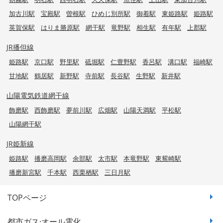
加古川駅
宝殿駅
曽根駅
ひめじ別所駅
御着駅
東姫路駅
姫路駅
英賀保駅
はりま勝原駅
網干駅
竜野駅
相生駅
有年駅
上郡駅
JR播但線
姫路駅
京口駅
野里駅
砥堀駅
仁豊野駅
香呂駅
溝口駅
福崎駅
甘地駅
鶴居駅
新野駅
寺前駅
長谷駅
生野駅
新井駅
山陽電気鉄道網干線
飾磨駅
西飾磨駅
夢前川駅
広畑駅
山陽天満駅
平松駅
山陽網干駅
JR姫新線
姫路駅
播磨高岡駅
余部駅
太市駅
本竜野駅
東觜崎駅
播磨新宮駅
千本駅
西栗栖駅
三日月駅
TOPページ
都市ガス·オール電化