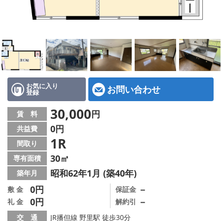
地図から探す
スタッフ紹介
店舗情報·アクセス
会社概要
お気に入り
お問い合わせ
登録
メールでお問い合わせ
30,000
円
賃 料
0円
共益費
1R
間取り
30㎡
専有面積
昭和62年1月 (築40年)
築年月
0円
－
敷 金
保証金
0円
－
礼 金
解約引
交 通
JR播但線 野里駅 徒歩30分