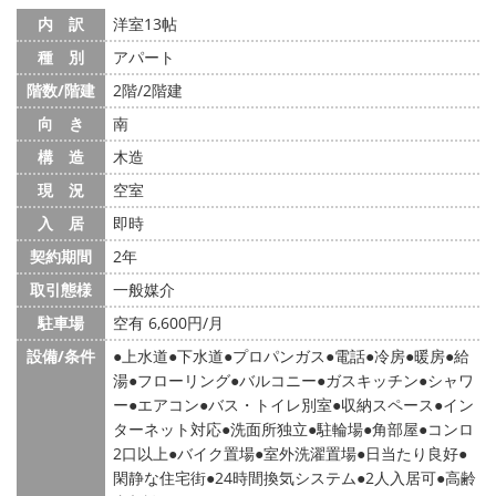
内 訳
洋室13帖
種 別
アパート
階数/階建
2階/2階建
向 き
南
構 造
木造
現 況
空室
入 居
即時
契約期間
2年
取引態様
一般媒介
駐車場
空有 6,600円/月
設備/条件
上水道
下水道
プロパンガス
電話
冷房
暖房
給
湯
フローリング
バルコニー
ガスキッチン
シャワ
ー
エアコン
バス・トイレ別室
収納スペース
イン
ターネット対応
洗面所独立
駐輪場
角部屋
コンロ
2口以上
バイク置場
室外洗濯置場
日当たり良好
閑静な住宅街
24時間換気システム
2人入居可
高齢