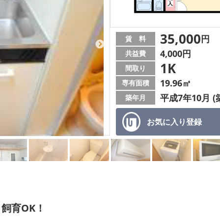
35,000
円
賃 料
4,000円
共益費
1K
間取り
19.96㎡
専有面積
平成7年10月 (
築年月
お気に入り
登録
飼育OK！