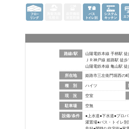
路線/駅
山陽電鉄本線 手柄駅 徒
ＪＲ神戸線 姫路駅 徒歩
山陽電鉄本線 亀山駅 徒
所在地
姫路市三左衛門堀西の
種 別
ハイツ
現 況
空室
駐車場
空無
設備/条件
上水道
下水道
プロパ
濯置場
バス・トイレ別
良好
閑静な住宅街
家