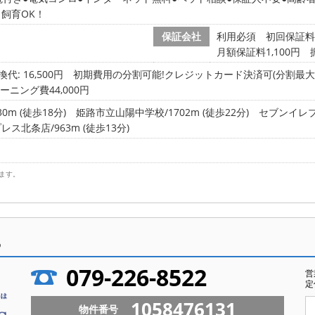
飼育OK！
保証会社
利用必須 初回保証料
月額保証料1,100円 
代: 16,500円
初期費用の分割可能!クレジットカード決済可(分割最大
ーニング費44,000円
m (徒歩18分)
姫路市立山陽中学校/1702m (徒歩22分)
セブンイレブン
北条店/963m (徒歩13分)
ます。
ら
079-226-8522
営
定
1058476131
物件番号