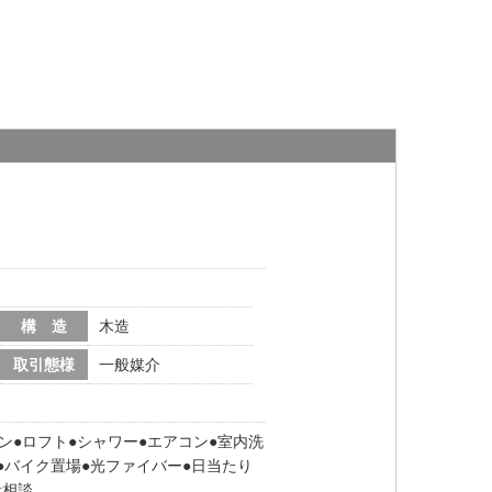
構 造
木造
取引態様
一般媒介
ン
ロフト
シャワー
エアコン
室内洗
バイク置場
光ファイバー
日当たり
者相談