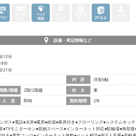
設備・周辺情報など
歩12分
18分
歩21分
町
内 訳
洋室6帖
階数/階建
2階/2階建
向 き
東
入 居
即時
契約期間
2年
ンガス
電話
冷房
暖房
給湯
家具付き
フローリング
システムキッチ
室
TVモニターホン
収納スペース
インターネット対応
駐輪場
角部屋
電付き
電気コンロ
インターネット無料
ペット相談
保証人不要
高齢