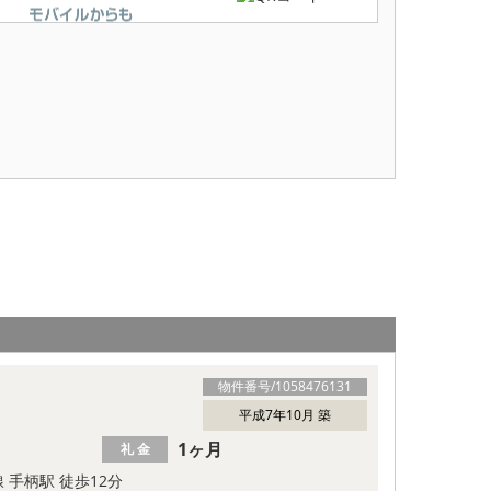
物件番号/
1058476131
平成7年10月 築
1ヶ月
礼 金
 手柄駅 徒歩12分