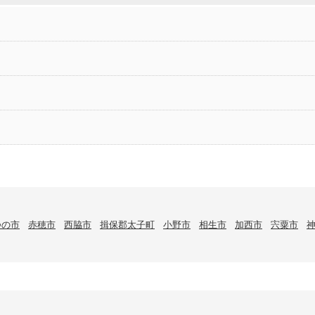
つの市
赤穂市
西脇市
揖保郡太子町
小野市
相生市
加西市
宍粟市