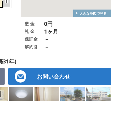
大きな地図で見る
0円
敷 金
1ヶ月
礼 金
－
保証金
－
解約引
築31年)
お問い合わせ