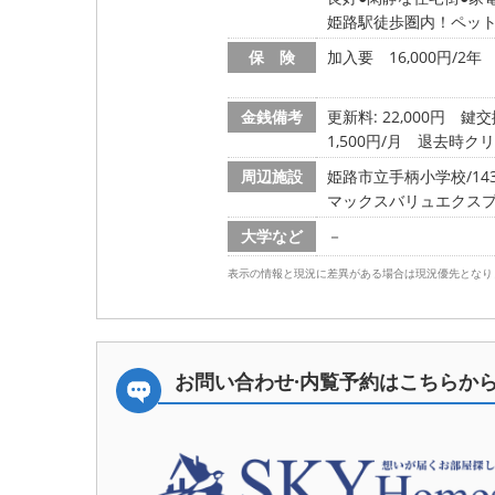
姫路駅徒歩圏内！ペット
保 険
加入要 16,000円/2年
金銭備考
更新料: 22,000円
鍵交換
1,500円/月 退去時クリ
周辺施設
姫路市立手柄小学校/1430
マックスバリュエクスプレス
大学など
－
表示の情報と現況に差異がある場合は現況優先となり
お問い合わせ·内覧予約は
こちらか