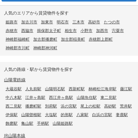
人気のエリアから賃貸物件を探す
姫路市
加古川市
加東市
明石市
三木市
高砂市
たつの市
赤穂市
西脇市
揖保郡太子町
相生市
小野市
加西市
宍粟市
神崎郡福崎町
加古郡播磨町
加古郡稲美町
赤穂郡上郡町
神崎郡市川町
神崎郡神河町
人気の路線・駅から賃貸物件を探す
山陽電鉄線
大蔵谷駅
人丸前駅
山陽明石駅
西新町駅
林崎松江海岸駅
藤江駅
中八木駅
江井ヶ島駅
西江井ヶ島駅
山陽魚住駅
東二見駅
西二見駅
播磨町駅
別府駅
浜の宮駅
尾上の松駅
高砂駅
荒井駅
伊保駅
山陽曽根駅
大塩駅
的形駅
八家駅
白浜の宮駅
妻鹿駅
飾磨駅
亀山駅
手柄駅
山陽姫路駅
JR山陽本線