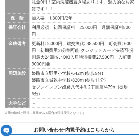
礼金0円！室内洗濯機置き場あります。魅力的なお家
賃です！！
保 険
加入要 1,800円/2年
保証会社
利用必須 初回保証料 25,000円 月額保証料800
円
金銭備考
更新料: 5,000円
鍵交換代: 38,500円
町会費: 600
円
初期費用の分割可能!クレジットカード決済可(分
割最大24回払いOK)入居時清掃費27,500円 入町費
3000円要
周辺施設
姫路市立野里小学校/642m (徒歩9分)
姫路市立城乾中学校/820m (徒歩11分)
セブンイレブン姫路八代本町2丁目店/479m (徒歩
6分)
大学など
－
表示の情報と現況に差異がある場合は現況優先となります。
お問い合わせ·内覧予約は
こちらから