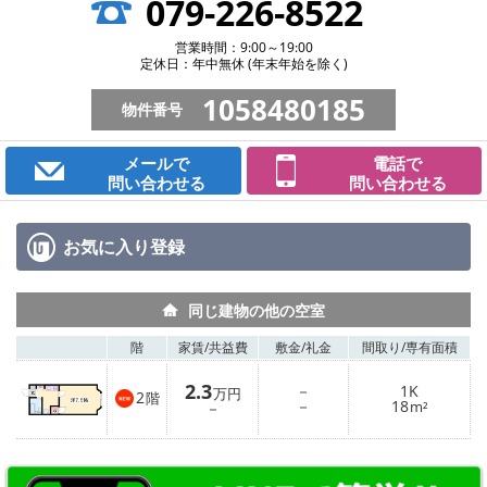
079-226-8522
営業時間：9:00～19:00
定休日：年中無休 (年末年始を除く)
1058480185
物件番号
メールで
電話で
問い合わせる
問い合わせる
お気に入り
登録
同じ建物の他の空室
階
家賃/
共益費
敷金/
礼金
間取り/
専有面積
2.3
－
1K
万円
2
階
－
18
－
m²