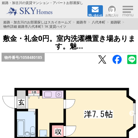
×
姫路・加古川の賃貸マンション・アパートお部屋探し
問い合わせ
お気に入り
TOPページ
姫路・加古川のお部屋探しはスカイホームズ
姫路市
八代本町
姫路駅
物件詳細 姫路市八代本町1 1K 賃貸ハイツ
都市ガス·オール電化
敷金・礼金0円。室内洗濯機置き場ありま
す。魅...
☆新築物件☆
物件番号/
1058480185
☆敷金＆礼金0円物件☆
☆ペット飼育可能物件☆
☆ネット無料☆
路線·駅から探す
地域から探す