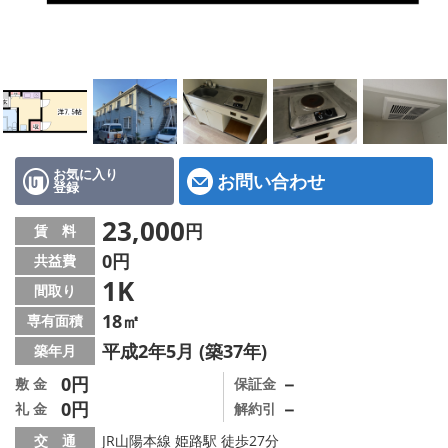
地図から探す
スタッフ紹介
店舗情報·アクセス
会社概要
お気に入り
お問い合わせ
登録
メールでお問い合わせ
23,000
円
賃 料
0円
共益費
1K
間取り
18㎡
専有面積
平成2年5月 (築37年)
築年月
0円
－
敷 金
保証金
0円
－
礼 金
解約引
交 通
JR山陽本線 姫路駅 徒歩27分