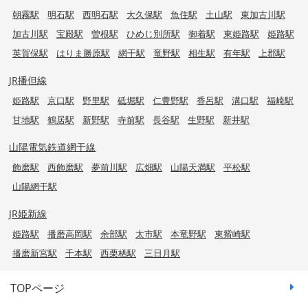
朝霧駅
明石駅
西明石駅
大久保駅
魚住駅
土山駅
東加古川駅
加古川駅
宝殿駅
曽根駅
ひめじ別所駅
御着駅
東姫路駅
姫路駅
英賀保駅
はりま勝原駅
網干駅
竜野駅
相生駅
有年駅
上郡駅
JR播但線
姫路駅
京口駅
野里駅
砥堀駅
仁豊野駅
香呂駅
溝口駅
福崎駅
甘地駅
鶴居駅
新野駅
寺前駅
長谷駅
生野駅
新井駅
山陽電気鉄道網干線
飾磨駅
西飾磨駅
夢前川駅
広畑駅
山陽天満駅
平松駅
山陽網干駅
JR姫新線
姫路駅
播磨高岡駅
余部駅
太市駅
本竜野駅
東觜崎駅
播磨新宮駅
千本駅
西栗栖駅
三日月駅
TOPページ