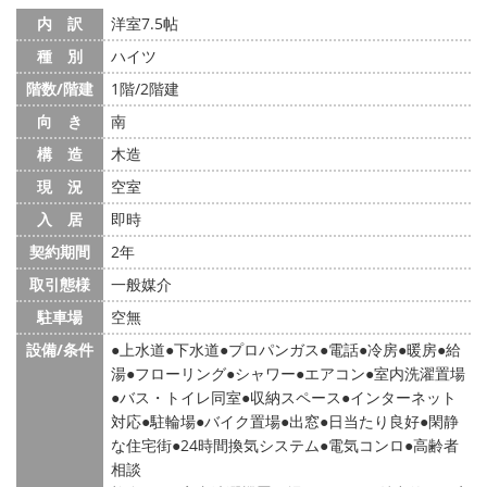
内 訳
洋室7.5帖
種 別
ハイツ
階数/階建
1階/2階建
向 き
南
構 造
木造
現 況
空室
入 居
即時
契約期間
2年
取引態様
一般媒介
駐車場
空無
設備/条件
上水道
下水道
プロパンガス
電話
冷房
暖房
給
湯
フローリング
シャワー
エアコン
室内洗濯置場
バス・トイレ同室
収納スペース
インターネット
対応
駐輪場
バイク置場
出窓
日当たり良好
閑静
な住宅街
24時間換気システム
電気コンロ
高齢者
相談