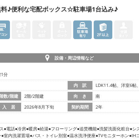
料♪便利な宅配ボックス☆駐車場1台込み♪
設備・周辺情報など
21分
内 訳
LDK11.4帖、洋室6帖
階数/階建
2階/2階建
向 き
南
入 居
2026年8月下旬
契約期間
2年
ス
電話
冷房
暖房
給湯
フローリング
追焚機能
洗髪洗面化粧台
シ
ン
室内洗濯置場
バス・トイレ別室
温水洗浄便座
TVモニターホン
IH