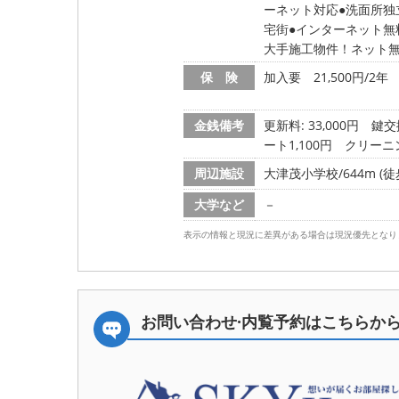
ーネット対応
洗面所独
宅街
インターネット無
大手施工物件！ネット無
保 険
加入要 21,500円/2年
金銭備考
更新料: 33,000円
鍵交換
ート1,100円 クリーニ
周辺施設
大津茂小学校/644m (徒
大学など
－
表示の情報と現況に差異がある場合は現況優先となり
お問い合わせ·内覧予約は
こちらか