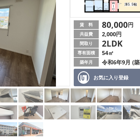
80,000
円
賃 料
2,000円
共益費
2LDK
間取り
54㎡
専有面積
令和6年9月 (築
築年月
お気に入り
登録