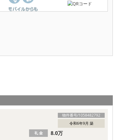
物件番号/
1058482792
令和6年9月 築
8.0万
礼 金