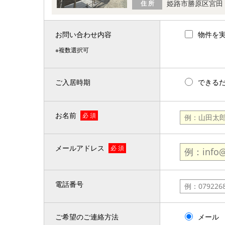
姫路市勝原区宮田
住 所
お問い合わせ内容
物件を
※複数選択可
ご入居時期
できる
お名前
必 須
メールアドレス
必 須
電話番号
ご希望のご連絡方法
メール