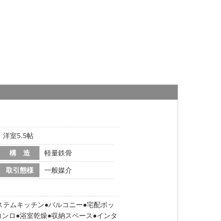
、洋室5.5帖
構 造
軽量鉄骨
取引態様
一般媒介
ステムキッチン
バルコニー
宅配ボッ
コンロ
浴室乾燥
収納スペース
インタ