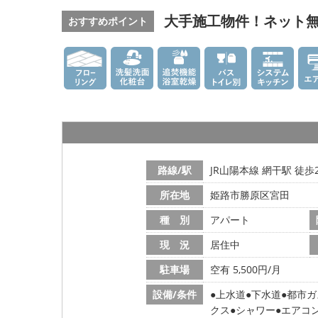
大手施工物件！ネット無
おすすめポイント
路線/駅
JR山陽本線 網干駅 徒歩
所在地
姫路市勝原区宮田
種 別
アパート
現 況
居住中
駐車場
空有 5,500円/月
設備/条件
上水道
下水道
都市ガ
クス
シャワー
エアコ