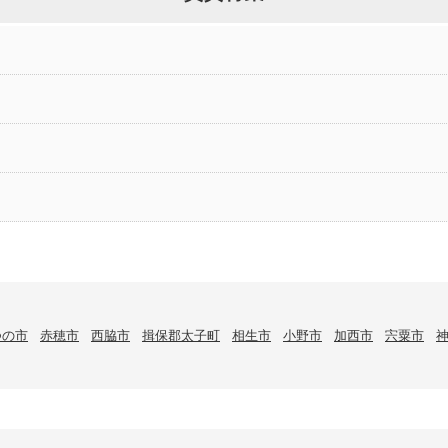
つの市
赤穂市
西脇市
揖保郡太子町
相生市
小野市
加西市
宍粟市