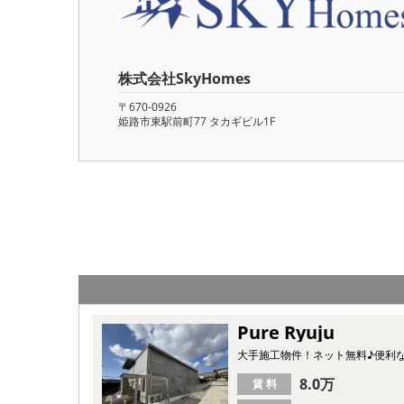
株式会社SkyHomes
〒670-0926
姫路市東駅前町77 タカギビル1F
Pure Ryuju
大手施工物件！ネット無料♪便利
8.0万
賃 料