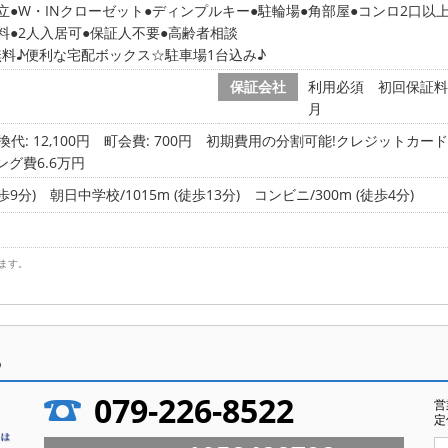
立
W・INクローゼット
ディンプルキー
駐輪場
角部屋
コンロ2口以
料
2人入居可
保証人不要
高齢者相談
料♪便利な宅配ボックス☆駐車場1台込み♪
保証会社
利用必須 初回保証料 
月
代: 12,100円
町会費: 700円
初期費用の分割可能!クレジットカード決
ング費6.6万円
歩9分)
朝日中学校/1015m (徒歩13分)
コンビニ/300m (徒歩4分)
ます。
ら
079-226-8522
営
定