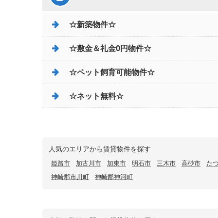
☆新築物件☆
☆敷金＆礼金0円物件☆
☆ペット飼育可能物件☆
☆ネット無料☆
人気のエリアから賃貸物件を探す
姫路市
加古川市
加東市
明石市
三木市
高砂市
た
神崎郡市川町
神崎郡神河町