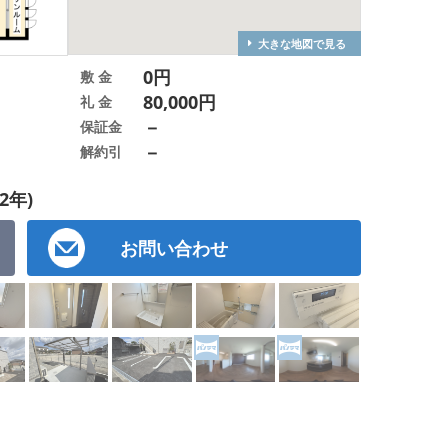
大きな地図で見る
0円
敷 金
80,000円
礼 金
－
保証金
－
解約引
2年)
お問い合わせ