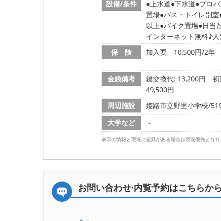
設備/条件
上水道
下水道
プロパ
置場
バス・トイレ別室
以上
バイク置場
日当
インターネット無料♪人
保 険
加入要 10,500円/2年
金銭備考
鍵交換代: 13,200円
初
49,500円
周辺施設
姫路市立野里小学校/519
大学など
－
表示の情報と現況に差異がある場合は現況優先となり
お問い合わせ·内覧予約は
こちらか