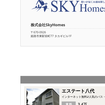
株式会社SkyHomes
〒670-0926
姫路市東駅前町77 タカギビル1F
エステート八代
インターネット無料♪人気のバス
3.4万
賃 料