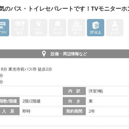
気のバス・トイレセパレートです！TVモニターホ
設備・周辺情報など
18分 東光寺前バス停 徒歩2分
3分
5分
内 訳
洋室9帖
階数/階建
2階/2階建
向 き
東
入 居
即時
契約期間
2年