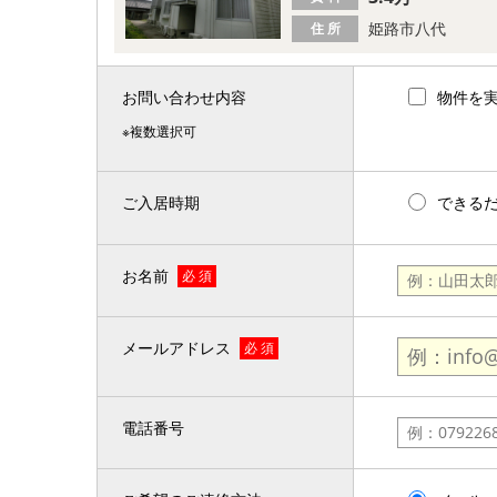
姫路市八代
住 所
お問い合わせ内容
物件を
※複数選択可
ご入居時期
できる
お名前
必 須
メールアドレス
必 須
電話番号