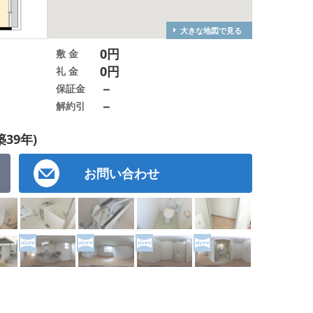
大きな地図で見る
0円
敷 金
0円
礼 金
－
保証金
－
解約引
築39年)
お問い合わせ