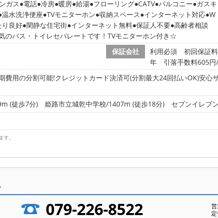
ンガス
電話
冷房
暖房
給湯
フローリング
CATV
バルコニー
ガスキ
温水洗浄便座
TVモニターホン
収納スペース
インターネット対応
W
たり良好
閑静な住宅街
インターネット無料
保証人不要
高齢者相談
気のバス・トイレセパレートです！TVモニターホン付き☆
保証会社
利用必須 初回保証料
年 引落手数料605円
期費用の分割可能!クレジットカード決済可(分割最大24回払いOK)安心
m (徒歩7分)
姫路市立城乾中学校/1407m (徒歩18分)
セブンイレブン姫
ます。
ら
079-226-8522
営
定