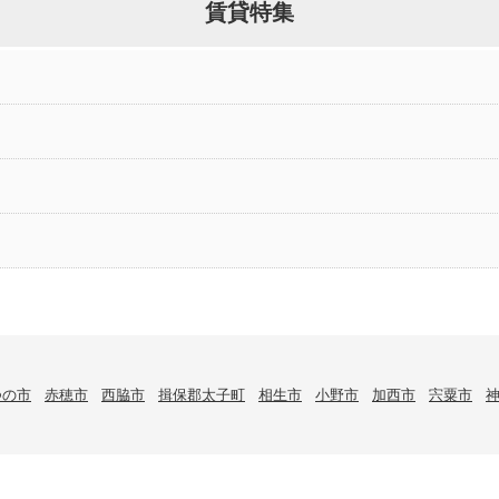
賃貸特集
つの市
赤穂市
西脇市
揖保郡太子町
相生市
小野市
加西市
宍粟市