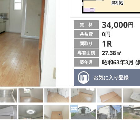
34,000
円
賃 料
0円
共益費
1R
間取り
27.38㎡
専有面積
昭和63年3月 (
築年月
お気に入り
登録