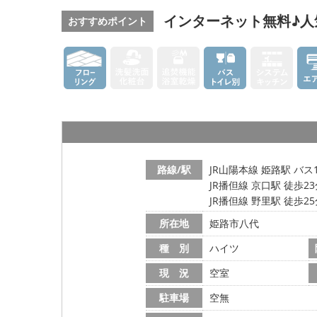
インターネット無料♪人
おすすめポイント
路線/駅
JR山陽本線 姫路駅 バス
JR播但線 京口駅 徒歩2
JR播但線 野里駅 徒歩2
所在地
姫路市八代
種 別
ハイツ
現 況
空室
駐車場
空無