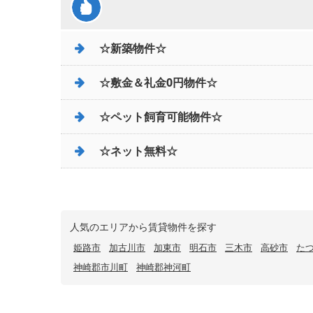
☆新築物件☆
☆敷金＆礼金0円物件☆
☆ペット飼育可能物件☆
☆ネット無料☆
人気のエリアから賃貸物件を探す
姫路市
加古川市
加東市
明石市
三木市
高砂市
た
神崎郡市川町
神崎郡神河町