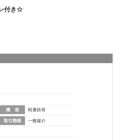
ン付き☆
構 造
軽量鉄骨
取引態様
一般媒介