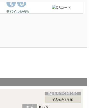
物件番号/
1058485490
昭和63年3月 築
0.0万
礼 金