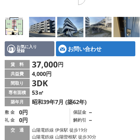
地図から探す
スタッフ紹介
店舗情報·アクセス
会社概要
お気に入り
お問い合わせ
登録
メールでお問い合わせ
37,000
円
賃 料
4,000円
共益費
3DK
間取り
53㎡
専有面積
昭和39年7月 (築62年)
築年月
0円
－
敷 金
保証金
0円
－
礼 金
解約引
交 通
山陽電鉄線 伊保駅 徒歩19分
山陽電鉄線 山陽曽根駅 徒歩30分