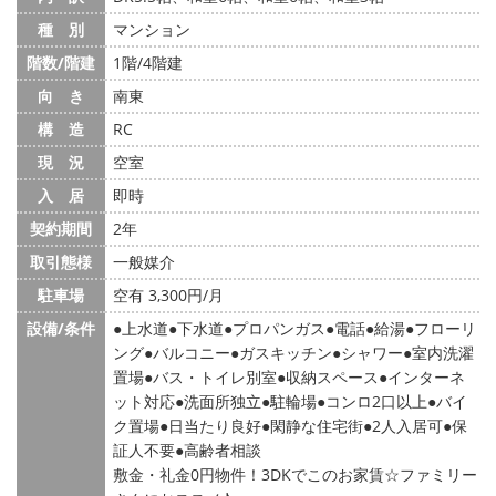
種 別
マンション
階数/階建
1階/4階建
向 き
南東
構 造
RC
現 況
空室
入 居
即時
契約期間
2年
取引態様
一般媒介
駐車場
空有 3,300円/月
設備/条件
上水道
下水道
プロパンガス
電話
給湯
フローリ
ング
バルコニー
ガスキッチン
シャワー
室内洗濯
置場
バス・トイレ別室
収納スペース
インターネ
ット対応
洗面所独立
駐輪場
コンロ2口以上
バイ
ク置場
日当たり良好
閑静な住宅街
2人入居可
保
証人不要
高齢者相談
敷金・礼金0円物件！3DKでこのお家賃☆ファミリー