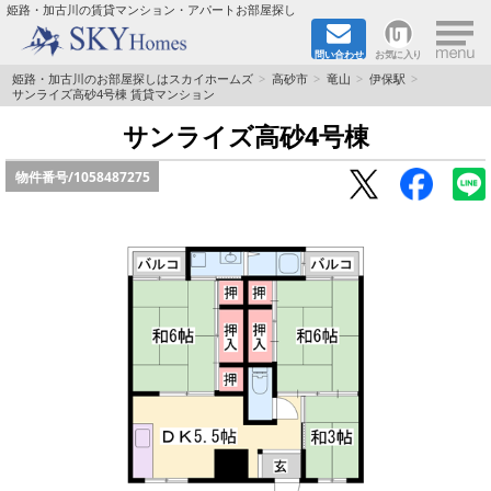
×
姫路・加古川の賃貸マンション・アパートお部屋探し
問い合わせ
お気に入り
TOPページ
姫路・加古川のお部屋探しはスカイホームズ
高砂市
竜山
伊保駅
サンライズ高砂4号棟 賃貸マンション
都市ガス·オール電化
サンライズ高砂4号棟
物件番号/
1058487275
☆新築物件☆
☆敷金＆礼金0円物件☆
☆ペット飼育可能物件☆
☆ネット無料☆
路線·駅から探す
地域から探す