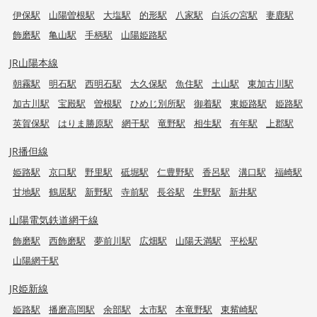
伊保駅
山陽曽根駅
大塩駅
的形駅
八家駅
白浜の宮駅
妻鹿駅
飾磨駅
亀山駅
手柄駅
山陽姫路駅
JR山陽本線
朝霧駅
明石駅
西明石駅
大久保駅
魚住駅
土山駅
東加古川駅
加古川駅
宝殿駅
曽根駅
ひめじ別所駅
御着駅
東姫路駅
姫路駅
英賀保駅
はりま勝原駅
網干駅
竜野駅
相生駅
有年駅
上郡駅
JR播但線
姫路駅
京口駅
野里駅
砥堀駅
仁豊野駅
香呂駅
溝口駅
福崎駅
甘地駅
鶴居駅
新野駅
寺前駅
長谷駅
生野駅
新井駅
山陽電気鉄道網干線
飾磨駅
西飾磨駅
夢前川駅
広畑駅
山陽天満駅
平松駅
山陽網干駅
JR姫新線
姫路駅
播磨高岡駅
余部駅
太市駅
本竜野駅
東觜崎駅