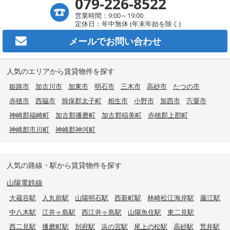
079-226-8522
営業時間：9:00～19:00
定休日：年中無休 (年末年始を除く)
メールで
お問い合わせ
人気のエリアから賃貸物件を探す
姫路市
加古川市
加東市
明石市
三木市
高砂市
たつの市
赤穂市
西脇市
揖保郡太子町
相生市
小野市
加西市
宍粟市
神崎郡福崎町
加古郡播磨町
加古郡稲美町
赤穂郡上郡町
神崎郡市川町
神崎郡神河町
人気の路線・駅から賃貸物件を探す
山陽電鉄線
大蔵谷駅
人丸前駅
山陽明石駅
西新町駅
林崎松江海岸駅
藤江駅
中八木駅
江井ヶ島駅
西江井ヶ島駅
山陽魚住駅
東二見駅
西二見駅
播磨町駅
別府駅
浜の宮駅
尾上の松駅
高砂駅
荒井駅