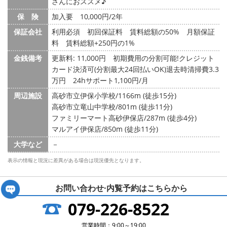
さんにおススメ♪
保 険
加入要 10,000円/2年
保証会社
利用必須 初回保証料 賃料総額の50% 月額保証
料 賃料総額+250円の1%
金銭備考
更新料: 11,000円
初期費用の分割可能!クレジット
カード決済可(分割最大24回払いOK)退去時清掃費3.3
万円 24hサポート1,100円/月
周辺施設
高砂市立伊保小学校/1166m (徒歩15分)
高砂市立竜山中学校/801m (徒歩11分)
ファミリーマート高砂伊保店/287m (徒歩4分)
マルアイ伊保店/850m (徒歩11分)
大学など
－
表示の情報と現況に差異がある場合は現況優先となります。
お問い合わせ·内覧予約は
こちらから
079-226-8522
営業時間：9:00～19:00