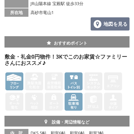
JR山陽本線 宝殿駅 徒歩33分
所在地
高砂市竜山1
地図を見る
おすすめポイント
敷金・礼金0円物件！3Kでこのお家賃☆ファミリー
さんにおススメ♪
設備・周辺情報など
内 訳
DK5.5帖、和室6帖、和室6帖、和室3帖