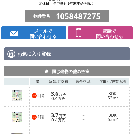
定休日：年中無休 (年末年始を除く)
1058487275
物件番号
メールで
電話で
問い合わせる
問い合わせる
お気に入り
登録
同じ建物の他の空室
階
家賃/
共益費
敷金/
礼金
間取り/
専有面積
3.6
－
3DK
万円
2
階
－
53
0.4
m²
万円
3.7
－
3DK
万円
1
階
－
53
0.4
m²
万円