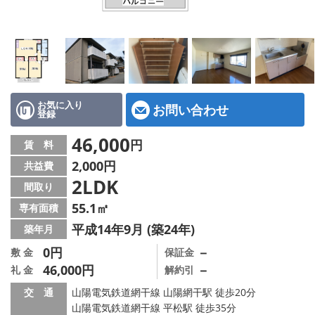
地図から探す
スタッフ紹介
店舗情報·アクセス
会社概要
お気に入り
お問い合わせ
登録
メールでお問い合わせ
46,000
円
賃 料
2,000円
共益費
2LDK
間取り
55.1㎡
専有面積
平成14年9月 (築24年)
築年月
0円
－
敷 金
保証金
46,000円
－
礼 金
解約引
交 通
山陽電気鉄道網干線 山陽網干駅 徒歩20分
山陽電気鉄道網干線 平松駅 徒歩35分