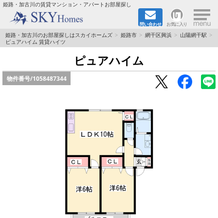
×
姫路・加古川の賃貸マンション・アパートお部屋探し
問い合わせ
お気に入り
TOPページ
姫路・加古川のお部屋探しはスカイホームズ
姫路市
網干区興浜
山陽網干駅
ピュアハイム 賃貸ハイツ
都市ガス·オール電化
ピュアハイム
物件番号/
1058487344
☆新築物件☆
☆敷金＆礼金0円物件☆
☆ペット飼育可能物件☆
☆ネット無料☆
路線·駅から探す
地域から探す