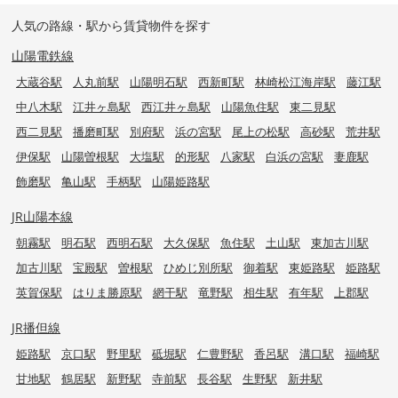
人気の路線・駅から賃貸物件を探す
山陽電鉄線
大蔵谷駅
人丸前駅
山陽明石駅
西新町駅
林崎松江海岸駅
藤江駅
中八木駅
江井ヶ島駅
西江井ヶ島駅
山陽魚住駅
東二見駅
西二見駅
播磨町駅
別府駅
浜の宮駅
尾上の松駅
高砂駅
荒井駅
伊保駅
山陽曽根駅
大塩駅
的形駅
八家駅
白浜の宮駅
妻鹿駅
飾磨駅
亀山駅
手柄駅
山陽姫路駅
JR山陽本線
朝霧駅
明石駅
西明石駅
大久保駅
魚住駅
土山駅
東加古川駅
加古川駅
宝殿駅
曽根駅
ひめじ別所駅
御着駅
東姫路駅
姫路駅
英賀保駅
はりま勝原駅
網干駅
竜野駅
相生駅
有年駅
上郡駅
JR播但線
姫路駅
京口駅
野里駅
砥堀駅
仁豊野駅
香呂駅
溝口駅
福崎駅
甘地駅
鶴居駅
新野駅
寺前駅
長谷駅
生野駅
新井駅