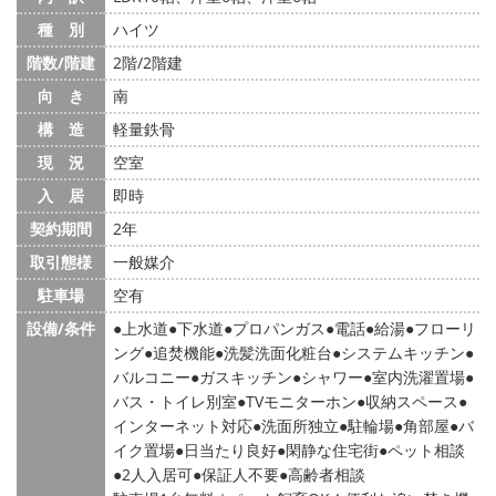
種 別
ハイツ
階数/階建
2階/2階建
向 き
南
構 造
軽量鉄骨
現 況
空室
入 居
即時
契約期間
2年
取引態様
一般媒介
駐車場
空有
設備/条件
上水道
下水道
プロパンガス
電話
給湯
フローリ
ング
追焚機能
洗髪洗面化粧台
システムキッチン
バルコニー
ガスキッチン
シャワー
室内洗濯置場
バス・トイレ別室
TVモニターホン
収納スペース
インターネット対応
洗面所独立
駐輪場
角部屋
バ
イク置場
日当たり良好
閑静な住宅街
ペット相談
2人入居可
保証人不要
高齢者相談