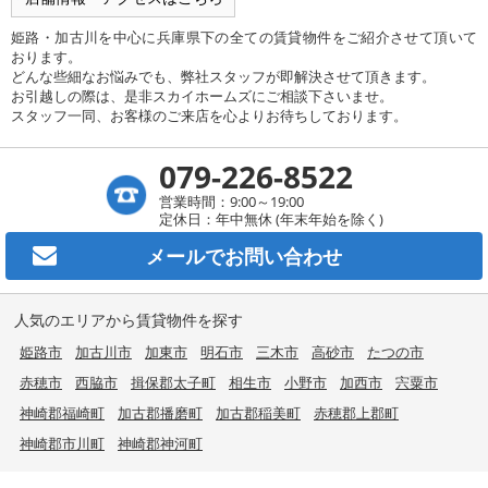
姫路・加古川を中心に兵庫県下の全ての賃貸物件をご紹介させて頂いて
おります。
どんな些細なお悩みでも、弊社スタッフが即解決させて頂きます。
お引越しの際は、是非スカイホームズにご相談下さいませ。
スタッフ一同、お客様のご来店を心よりお待ちしております。
079-226-8522
営業時間：9:00～19:00
定休日：年中無休 (年末年始を除く)
メールで
お問い合わせ
人気のエリアから賃貸物件を探す
姫路市
加古川市
加東市
明石市
三木市
高砂市
たつの市
赤穂市
西脇市
揖保郡太子町
相生市
小野市
加西市
宍粟市
神崎郡福崎町
加古郡播磨町
加古郡稲美町
赤穂郡上郡町
神崎郡市川町
神崎郡神河町