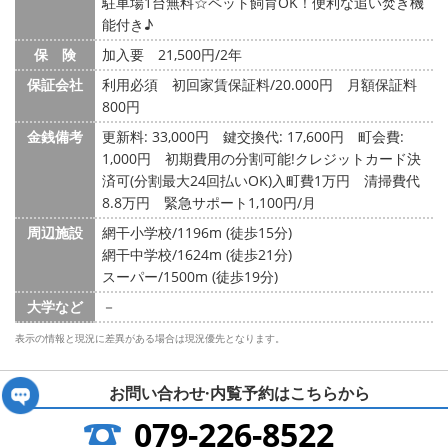
駐車場1台無料☆ペット飼育OK！便利な追い焚き機
能付き♪
保 険
加入要 21,500円/2年
保証会社
利用必須 初回家賃保証料/20.000円 月額保証料
800円
金銭備考
更新料: 33,000円
鍵交換代: 17,600円
町会費:
1,000円
初期費用の分割可能!クレジットカード決
済可(分割最大24回払いOK)入町費1万円 清掃費代
8.8万円 緊急サポート1,100円/月
周辺施設
網干小学校/1196m (徒歩15分)
網干中学校/1624m (徒歩21分)
スーパー/1500m (徒歩19分)
大学など
－
表示の情報と現況に差異がある場合は現況優先となります。
お問い合わせ·内覧予約は
こちらから
079-226-8522