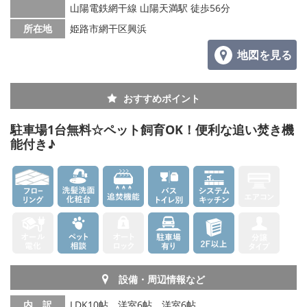
山陽電鉄網干線 山陽天満駅 徒歩56分
所在地
姫路市網干区興浜
地図を見る
おすすめポイント
駐車場1台無料☆ペット飼育OK！便利な追い焚き機
能付き♪
設備・周辺情報など
内 訳
LDK10帖、洋室6帖、洋室6帖