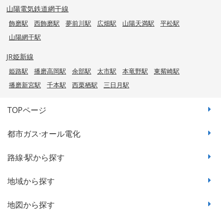
山陽電気鉄道網干線
飾磨駅
西飾磨駅
夢前川駅
広畑駅
山陽天満駅
平松駅
山陽網干駅
JR姫新線
姫路駅
播磨高岡駅
余部駅
太市駅
本竜野駅
東觜崎駅
播磨新宮駅
千本駅
西栗栖駅
三日月駅
TOPページ
都市ガス·オール電化
路線·駅から探す
地域から探す
地図から探す