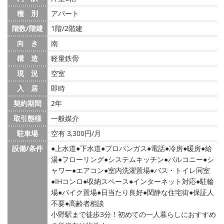
種 別
アパート
階数/階建
1階/2階建
向 き
南
構 造
軽量鉄骨
現 況
空室
入 居
即時
契約期間
2年
取引態様
一般媒介
駐車場
空有 3,300円/月
設備/条件
上水道
下水道
プロパンガス
電話
冷房
暖房
給
湯
フローリング
システムキッチン
バルコニー
シ
ャワー
エアコン
室内洗濯置場
バス・トイレ同室
IHコンロ
収納スペース
インターネット対応
駐輪
場
バイク置場
日当たり良好
閑静な住宅街
保証人
不要
高齢者相談
小野駅まで徒歩3分！初めての一人暮らしにおすすめ