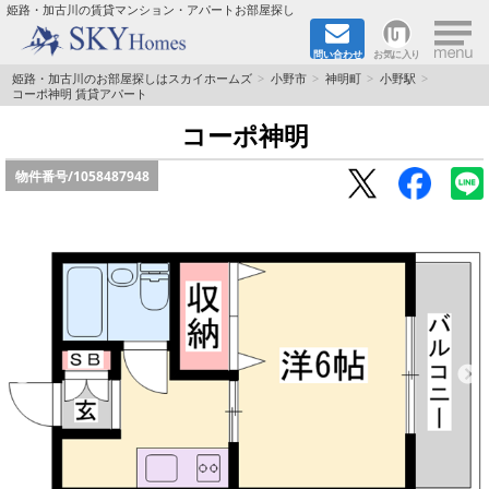
×
姫路・加古川の賃貸マンション・アパートお部屋探し
問い合わせ
お気に入り
TOPページ
姫路・加古川のお部屋探しはスカイホームズ
小野市
神明町
小野駅
コーポ神明 賃貸アパート
都市ガス·オール電化
コーポ神明
物件番号/
1058487948
☆新築物件☆
☆敷金＆礼金0円物件☆
☆ペット飼育可能物件☆
☆ネット無料☆
路線·駅から探す
地域から探す