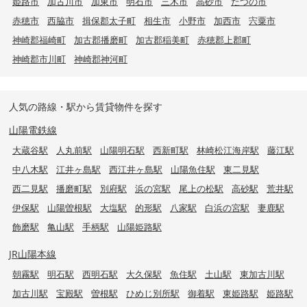
姫路市
加古川市
加東市
明石市
三木市
高砂市
たつの市
赤穂市
西脇市
揖保郡太子町
相生市
小野市
加西市
宍粟市
神崎郡福崎町
加古郡播磨町
加古郡稲美町
赤穂郡上郡町
神崎郡市川町
神崎郡神河町
人気の路線・駅から賃貸物件を探す
山陽電鉄線
大蔵谷駅
人丸前駅
山陽明石駅
西新町駅
林崎松江海岸駅
藤江駅
中八木駅
江井ヶ島駅
西江井ヶ島駅
山陽魚住駅
東二見駅
西二見駅
播磨町駅
別府駅
浜の宮駅
尾上の松駅
高砂駅
荒井駅
伊保駅
山陽曽根駅
大塩駅
的形駅
八家駅
白浜の宮駅
妻鹿駅
飾磨駅
亀山駅
手柄駅
山陽姫路駅
JR山陽本線
朝霧駅
明石駅
西明石駅
大久保駅
魚住駅
土山駅
東加古川駅
加古川駅
宝殿駅
曽根駅
ひめじ別所駅
御着駅
東姫路駅
姫路駅