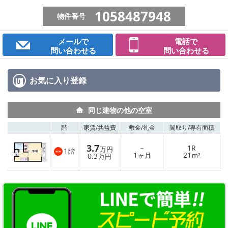
1058487948
物件番号
メールで
電話で
問い合わせる
問い合わせる
お気に入り
登録
同じ建物の他の空室
階
家賃/
共益費
敷金/
礼金
間取り/
専有面積
3.7
－
1R
万円
1
階
1
21
0.3
ヶ月
m²
万円