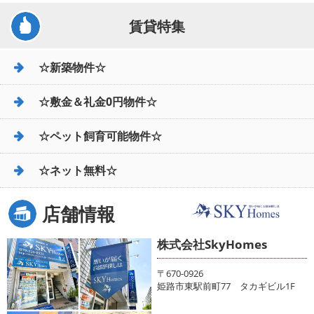
賃貸特集
☆新築物件☆
☆敷金＆礼金0円物件☆
☆ペット飼育可能物件☆
☆ネット無料☆
店舗情報
株式会社SkyHomes
〒670-0926
姫路市東駅前町77 タカギビル1F