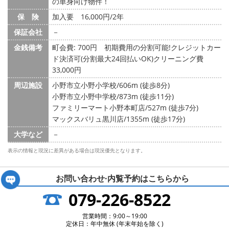
の単身向け物件！
保 険
加入要 16,000円/2年
保証会社
－
金銭備考
町会費: 700円
初期費用の分割可能!クレジットカー
ド決済可(分割最大24回払いOK)クリーニング費
33,000円
周辺施設
小野市立小野小学校/606m (徒歩8分)
小野市立小野中学校/873m (徒歩11分)
ファミリーマート小野本町店/527m (徒歩7分)
マックスバリュ黒川店/1355m (徒歩17分)
大学など
－
表示の情報と現況に差異がある場合は現況優先となります。
お問い合わせ·内覧予約は
こちらから
079-226-8522
営業時間：9:00～19:00
定休日：年中無休 (年末年始を除く)