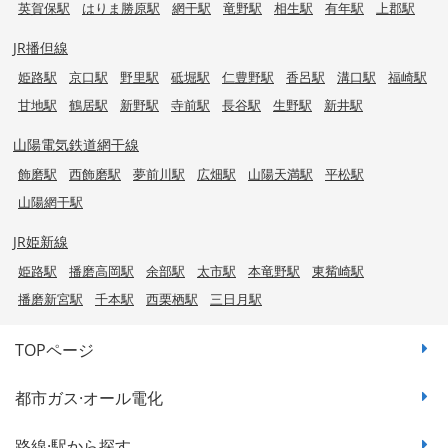
英賀保駅
はりま勝原駅
網干駅
竜野駅
相生駅
有年駅
上郡駅
JR播但線
姫路駅
京口駅
野里駅
砥堀駅
仁豊野駅
香呂駅
溝口駅
福崎駅
甘地駅
鶴居駅
新野駅
寺前駅
長谷駅
生野駅
新井駅
山陽電気鉄道網干線
飾磨駅
西飾磨駅
夢前川駅
広畑駅
山陽天満駅
平松駅
山陽網干駅
JR姫新線
姫路駅
播磨高岡駅
余部駅
太市駅
本竜野駅
東觜崎駅
播磨新宮駅
千本駅
西栗栖駅
三日月駅
TOPページ
都市ガス·オール電化
路線·駅から探す