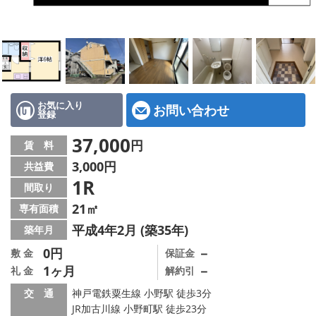
地図から探す
スタッフ紹介
店舗情報·アクセス
会社概要
お気に入り
お問い合わせ
登録
メールでお問い合わせ
37,000
円
賃 料
3,000円
共益費
1R
間取り
21㎡
専有面積
平成4年2月 (築35年)
築年月
0円
－
敷 金
保証金
1ヶ月
－
礼 金
解約引
交 通
神戸電鉄粟生線 小野駅 徒歩3分
JR加古川線 小野町駅 徒歩23分